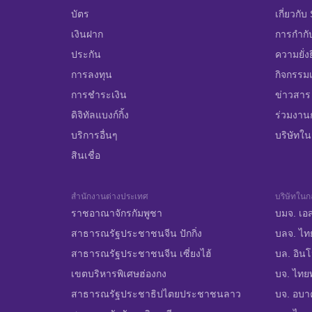
บัตร
เกี่ยวกั
เงินฝาก
การกำกั
ประกัน
ความยั่ง
การลงทุน
กิจกรรมเ
การชำระเงิน
ข่าวสาร
ดิจิทัลแบงก์กิ้ง
ร่วมงาน
บริการอื่นๆ
บริษัทในก
สินเชื่อ
สำนักงานต่างประเทศ
บริษัทในกล
ราชอาณาจักรกัมพูชา
บมจ. เอส
สาธารณรัฐประชาชนจีน ปักกิ่ง
บลจ. ไท
สาธารณรัฐประชาชนจีน เซี่ยงไฮ้
บล. อินโ
เขตบริหารพิเศษฮ่องกง
บจ. ไทย
สาธารณรัฐประชาธิปไตยประชาชนลาว
บจ. อบาคั