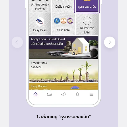
<
>
ก่อนหน้า
ถัดไป
1. เลือกเมนู “ธุรกรรมของฉัน”
2. เลือ