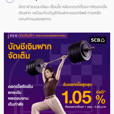
อัตราค่าธรรมเนียม เงื่อนไข หลักเกณฑ์เรื่องภาษีดอกเบี้ย
เงินฝาก เหมือนกับบัญชีเงินฝากออมทรัพย์ ตามหลัก
เกณฑ์กรมสรรพากร