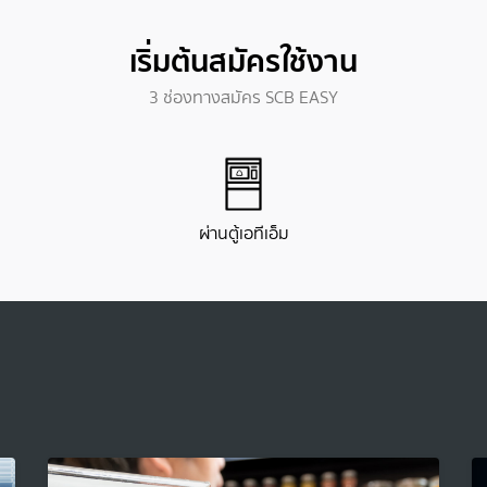
เริ่มต้นสมัครใช้งาน
3 ช่องทางสมัคร SCB EASY
ผ่านตู้เอทีเอ็ม