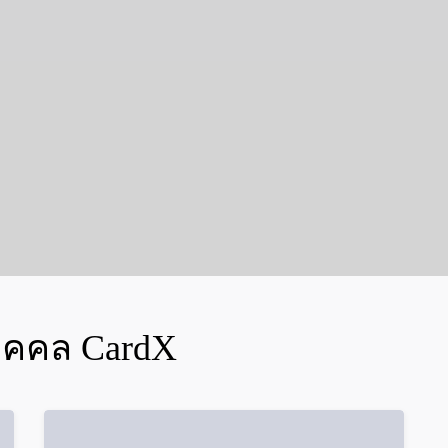
บุคคล CardX