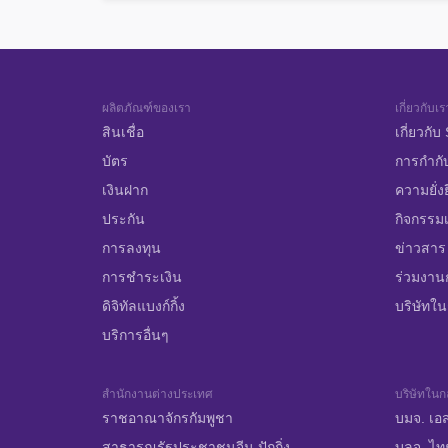
ผลิตภัณฑ์ของเรา
เกี่ยวกับเร
สินเชื่อ
เกี่ยวกั
บัตร
การกำกั
เงินฝาก
ความยั่ง
ประกัน
กิจกรรมเ
การลงทุน
ข่าวสาร
การชำระเงิน
ร่วมงาน
ดิจิทัลแบงก์กิ้ง
บริษัทในก
บริการอื่นๆ
สำนักงานต่างประเทศ
บริษัทในกล
ราชอาณาจักรกัมพูชา
บมจ. เอส
สาธารณรัฐประชาชนจีน ปักกิ่ง
บลจ. ไท