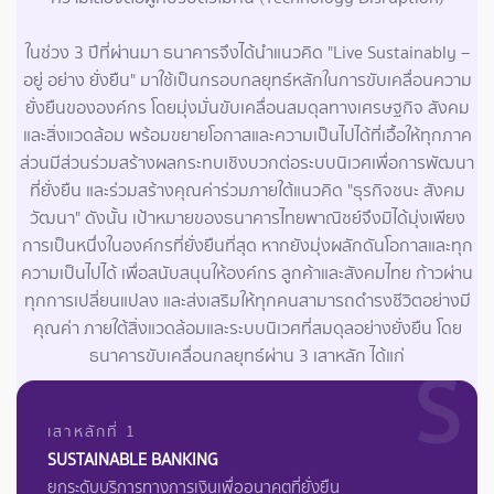
ในช่วง 3 ปีที่ผ่านมา ธนาคารจึงได้นำแนวคิด "Live Sustainably –
อยู่ อย่าง ยั่งยืน" มาใช้เป็นกรอบกลยุทธ์หลักในการขับเคลื่อนความ
ยั่งยืนขององค์กร โดยมุ่งมั่นขับเคลื่อนสมดุลทางเศรษฐกิจ สังคม
และสิ่งแวดล้อม พร้อมขยายโอกาสและความเป็นไปได้ที่เอื้อให้ทุกภาค
ส่วนมีส่วนร่วมสร้างผลกระทบเชิงบวกต่อระบบนิเวศเพื่อการพัฒนา
ที่ยั่งยืน และร่วมสร้างคุณค่าร่วมภายใต้แนวคิด "ธุรกิจชนะ สังคม
วัฒนา" ดังนั้น เป้าหมายของธนาคารไทยพาณิชย์จึงมิได้มุ่งเพียง
การเป็นหนึ่งในองค์กรที่ยั่งยืนที่สุด หากยังมุ่งผลักดันโอกาสและทุก
ความเป็นไปได้ เพื่อสนับสนุนให้องค์กร ลูกค้าและสังคมไทย ก้าวผ่าน
ทุกการเปลี่ยนแปลง และส่งเสริมให้ทุกคนสามารถดำรงชีวิตอย่างมี
คุณค่า ภายใต้สิ่งแวดล้อมและระบบนิเวศที่สมดุลอย่างยั่งยืน โดย
ธนาคารขับเคลื่อนกลยุทธ์ผ่าน 3 เสาหลัก ได้แก่
S
เสาหลักที่ 1
SUSTAINABLE BANKING
ยกระดับบริการทางการเงินเพื่ออนาคตที่ยั่งยืน