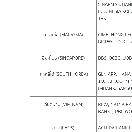
SINARMAS, BANK
INDONESIA KOE
TBK
มาเลเซีย (MALAYSIA)
CIMB, HONG LE
BIGPAY, TOUCH 
สิงค์โปร์ (SINGAPORE)
DBS, OCBC, UOB
เกาหลีใต้ (SOUTH KOREA)
GLN APP, HANA
1Q, KB KOOKMI
IMBANK, SAMSU
เวียดนาม (VIETNAM)
BIDV, NAM A B
BANK (TPB), W
ลาว (LAOS)
ACLEDA BANK L