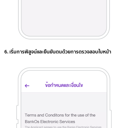
6. เริ่มการพิสูจน์และยืนยันตนด้วยการตรวจสอบใบหน้า