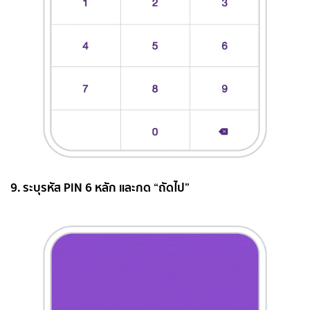
9. ระบุรหัส PIN 6 หลัก และกด “ถัดไป”