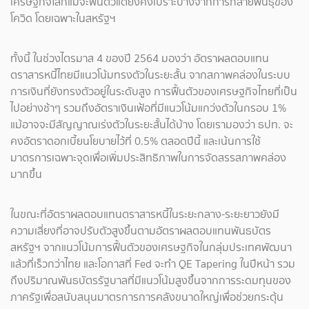
เศรษฐกิจโลกแม้จะฟื้นตัวแต่ยังคงเปราะบางจากการกลายพันธุ์ของ
โควิด โดยเฉพาะในสหรัฐฯ
ทั้งนี้ ในช่วงไตรมาส 4 ของปี 2564 มองว่า อัตราผลตอบแทน
ตราสารหนี้ไทยมีแนวโน้มทรงตัวในระยะสั้น จากสภาพคล่องในระบบ
การเงินที่ยังทรงตัวอยู่ในระดับสูง การฟื้นตัวของเศรษฐกิจไทยที่เป็น
ไปอย่างช้าๆ รวมถึงอัตราเงินเฟ้อที่มีแนวโน้มแกว่งตัวในกรอบ 1%
แม้อาจจะมีสัญญาณเร่งตัวในระยะสั้นได้บ้าง โดยเรามองว่า ธปท. จะ
คงอัตราดอกเบี้ยนโยบายไว้ที่ 0.5% ตลอดปีนี้ และเน้นการใช้
มาตรการเฉพาะจุดเพื่อเพิ่มประสิทธิภาพในการจัดสรรสภาพคล่อง
มากขึ้น
ในขณะที่อัตราผลตอบแทนตราสารหนี้ในระยะกลาง-ระยะยาวยังมี
ความเสี่ยงที่อาจปรับตัวสูงขึ้นตามอัตราผลตอบแทนพันธบัตร
สหรัฐฯ จากแนวโน้มการฟื้นตัวของเศรษฐกิจในกลุ่มประเทศพัฒนา
แล้วที่เร็วกว่าไทย และโอกาสที่ Fed จะทำ QE Tapering ในปีหน้า รวม
ถึงปริมาณพันธบัตรรัฐบาลที่มีแนวโน้มสูงขึ้นจากการระดมทุนของ
ภาครัฐเพื่อสนับสนุนมาตรการการคลังขนาดใหญ่เพื่อช่วยกระตุ้น