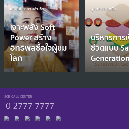
แกะรอยความสำเร็จ
ดูแลครอบครัว
เจาะพลัง Soft
Power สร้าง
บริหารการเ
อิทธิพลซื้อใจผู้ชม
ชีวิตแบบ S
โลก
Generatio
SCB CALL CENTER
0 2777 7777