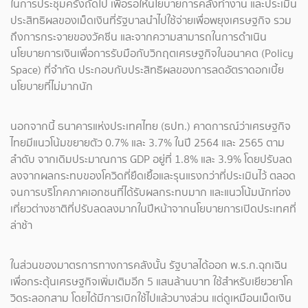
ในการประชุมครั้งถัดไป เพื่อรอให้นโยบายการคลังทำงาน และประเมิน
ประสิทธิผลของเม็ดเงินที่รัฐบาลนำไปใช้จ่ายเพื่อพยุงเศรษฐกิจ รวม
ถึงการกระจายของวัคซีน และจากความสามารถในการดำเนิน
นโยบายการเงินเพื่อการรับมือกับวิกฤตเศรษฐกิจในอนาคต (Policy
Space) ที่จำกัด ประกอบกับประสิทธิผลของการลดอัตราดอกเบี้ย
นโยบายที่ไม่มากนัก
นอกจากนี้ ธนาคารแห่งประเทศไทย (ธปท.) คาดการณ์ว่าเศรษฐกิจ
ไทยมีแนวโน้มขยายตัว 0.7% และ 3.7% ในปี 2564 และ 2565 ตาม
ลำดับ จากเดิมประมาณการ GDP อยู่ที่ 1.8% และ 3.9% โดยปรับลด
ลงจากผลกระทบของโควิดที่ยืดเยื้อและรุนแรงกว่าที่ประเมินไว้ ตลอด
จนการบริโภคภาคเอกชนที่ได้รับผลกระทบมาก และแนวโน้มนักท่อง
เที่ยวต่างชาติที่ปรับลดลงมากในปีหน้าจากนโยบายการเปิดประเทศที่
ล่าช้า
ในส่วนของมาตรการทางการคลังนั้น รัฐบาลได้ออก พ.ร.ก.ฉุกเฉิน
เพื่อกระตุ้นเศรษฐกิจเพิ่มเติมอีก 5 แสนล้านบาท ใช้สำหรับเยียวยาโค
วิดระลอกสาม โดยได้มีการเบิกใช้ไปแล้วบางส่วน แต่ดูเหมือนเม็ดเงิน