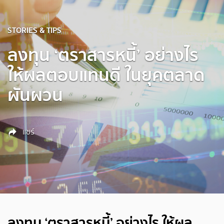
STORIES & TIPS
ลงทุน ‘ตราสารหนี้’ อย่างไร
ให้ผลตอบแทนดี ในยุคตลาด
ผันผวน
แชร์
ลงทุน ‘ตราสารหนี้’ อย่างไร ให้ผล