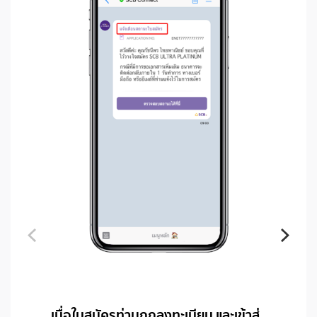
เมื่อใบสมัครท่านถูกลงทะเบียน และเข้าสู่