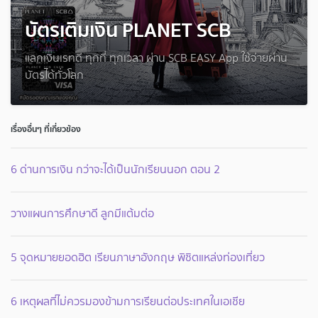
บัตรเติมเงิน PLANET SCB
แลกเงินเรทดี ทุกที่ ทุกเวลา ผ่าน SCB EASY App ใช้จ่ายผ่าน
บัตรได้ทั่วโลก
เรื่องอื่นๆ ที่เกี่ยวข้อง
6 ด่านการเงิน กว่าจะได้เป็นนักเรียนนอก ตอน 2
วางแผนการศึกษาดี ลูกมีแต้มต่อ
5 จุดหมายยอดฮิต เรียนภาษาอังกฤษ พิชิตแหล่งท่องเที่ยว
6 เหตุผลที่ไม่ควรมองข้ามการเรียนต่อประเทศในเอเชีย