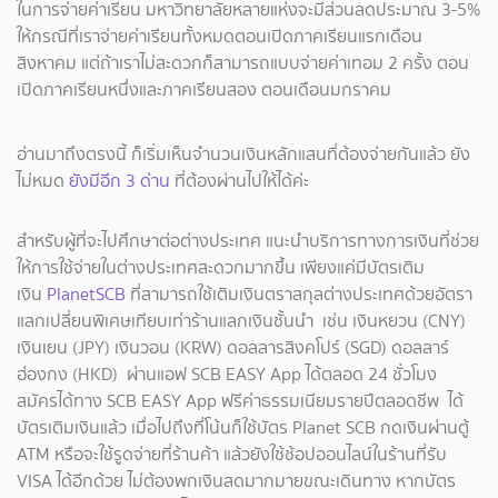
ในการจ่ายค่าเรียน มหาวิทยาลัยหลายแห่งจะมีส่วนลดประมาณ 3-5%
ให้กรณีที่เราจ่ายค่าเรียนทั้งหมดตอนเปิดภาคเรียนแรกเดือน
สิงหาคม แต่ถ้าเราไม่สะดวกก็สามารถแบบจ่ายค่าเทอม 2 ครั้ง ตอน
เปิดภาคเรียนหนึ่งและภาคเรียนสอง ตอนเดือนมกราคม
อ่านมาถึงตรงนี้ ก็เริ่มเห็นจำนวนเงินหลักแสนที่ต้องจ่ายกันแล้ว ยัง
ไม่หมด
ยังมีอีก 3 ด่าน
ที่ต้องผ่านไปให้ได้ค่ะ
สำหรับผู้ที่จะไปศึกษาต่อต่างประเทศ แนะนำบริการทางการเงินที่ช่วย
ให้การใช้จ่ายในต่างประเทศสะดวกมากขึ้น เพียงแค่มีบัตรเติม
เงิน
PlanetSCB
ที่สามารถใช้เติมเงินตราสกุลต่างประเทศด้วยอัตรา
แลกเปลี่ยนพิเศษเทียบเท่าร้านแลกเงินชั้นนำ เช่น เงินหยวน (CNY)
เงินเยน (JPY) เงินวอน (KRW) ดอลลารสิงคโปร์ (SGD) ดอลลาร์
ฮ่องกง (HKD) ผ่านแอฟ SCB EASY App ได้ตลอด 24 ชั่วโมง
สมัครได้ทาง SCB EASY App ฟรีค่าธรรมเนียมรายปีตลอดชีพ ได้
บัตรเติมเงินแล้ว เมื่อไปถึงที่โน้นก็ใช้บัตร Planet SCB กดเงินผ่านตู้
ATM หรือจะใช้รูดจ่ายที่ร้านค้า แล้วยังใช้ช้อปออนไลน์ในร้านที่รับ
VISA ได้อีกด้วย ไม่ต้องพกเงินสดมากมายขณะเดินทาง หากบัตร