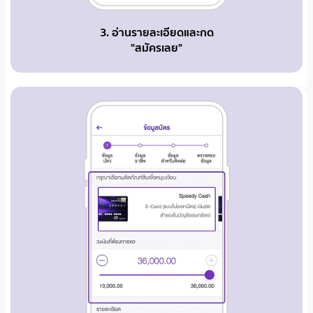
3. อ่านรายละเอียดและกด
"สมัครเลย"