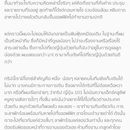
ขึ้นมาทำอะไรกับความคิดเหล่านี้จริงๆ แค่คิดถึงงานที่คั่งค้าง ประชุม
และรายงานที่รออยู่ สุดท้ายก็ได้แต่ถอนหายใจ รวบช้อนส้อม หยิบถาด
อาหารไปวางแล้วเดินกลับขึ้นออฟฟิศไปทำงานตามปกติ
แต่คราวนี้ผมจะไม่ยอมให้มันกลายเป็นฝันฟุ้งเหมือนเดิม ในฐานะที่ผม
เป็นหัวหน้าทีม ซึ่งก็มีหน้าที่ดูแลน้องๆ ไม่ว่าจะเรื่องงานหรือเรื่องไร้
สาระอย่างอื่น ซึ่งการไปเที่ยวญี่ปุ่นด้วยกันก็นับว่าอยู่ในการดูแลลูก
น้องด้วย ผมเลยบอกว่า มา! เรามาเก็บตังค์ไปเที่ยวญี่ปุ่นด้วยกันดี
กว่า
ทริปนี้เรามีโจทย์สำคัญคือ หนึ่ง- น้องๆ หลายคนในทีมยังเก็บเงินได้
ไม่มาก บางคนมีภาระทางการเงิน จึงอยากได้ทริปที่ไม่ต้องหวือหวา
มาก หรือที่ผมเรียกง่ายๆ ว่าทริป ญี่ปุ่น 101 ไม่เน้นความเอ็กซ์คลูซีฟ
หรูหราอลังการใดๆ ทั้งสิ้น แค่เน้นว่าอยากให้ได้ไปเที่ยวต่างประเทศ
ด้วยกัน สนุกด้วยกันก็พอแล้ว และสอง – เราทำงานทีมเดียวกัน การ
จะลาพักร้อนพร้อมกันหายไปทั้งออฟฟิศ อาจโดนเจ้านายด่าได้ ดังนั้น
เราจะไปเที่ยวกันแค่ช่วงสั้นๆ ลาพักร้อนแค่สองวันเท่านั้น และทุกคน
ต้องรับผิดชอบหน้าที่การงานของตัวเอง ห้ามทิ้งงาน เทลูกค้าโดย