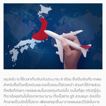
สรุปแล้ว เราใช้เวลาเก็บเงินกันประมาณ 8 เดือน ซึ่งเป็นเงินที่มากพอ
สำหรับซื้อตั๋วเครื่องบินและจองโรงแรมไว้ล่วงหน้า ส่วนค่าใช้จ่ายส่วน
ที่เหลือก็ค่อยๆ ทยอยสะสมในกองทุนกันต่อไป จนในที่สุด ทริปญี่ปุ่น
ที่เรานั่งคุยกันในโรงอาหารมานาน ทั้งเนื้อย่าง ซูชิ สวนสนุก ช้อปปิ้ง
ก็กลายเป็นจริงได้ไม่ยาก เพียงแค่ลุกขึ้นมาวางแผนและมีวินัยในการ