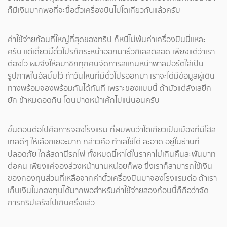
ก็มีเงินมากพอที่จะซื้อตั๋วเครื่องบินไปโตเกียวกันแล้วครับ
ค่าใช้จ่ายก้อนที่ใหญ่ที่สุดของทริป ก็หนีไม่พ้นค่าเครื่องบินนี่แหละ
ครับ แต่เดี๋ยวนี้ตั๋วโปรก็กระหน่ำออกมายั่วกิเลสตลอด เพียงแต่ว่าเรา
ต้องไว ผมจึงให้สมาชิกทุกคนจัดการสแกนหน้าพาสปอร์ตใส่เป็น
รูปภาพในอัลบั้มไว้ ถ้าวันไหนที่มีตั๋วโปรออกมา เราจะได้มีข้อมูลผู้เดิน
ทางพร้อมจองพร้อมกันได้ทันที เพราะของแบบนี้ ถ้ามัวแต่ลังเลยึก
ยัก ช้าหมดอดกิน โดนปาดหน้าเค้กไปแน่นอนครับ
ขั้นตอนต่อไปคือการจองโรงแรม ที่ผมพบว่าโตเกียวเป็นเมืองที่มีโฮส
เทลดีๆ ให้เลือกเยอะมาก กล่าวคือ ทำเลใช้ได้ สะอาด อยู่ในย่านที่
ปลอดภัย ใกล้สถานีรถไฟ ทั้งหมดนี้หาได้ในราคาไม่เกินคืนละพันบาท
ต่อคน เพียงแค่จองล่วงหน้านานหน่อยก็พอ ซึ่งเราก็สามารถใช้เงิน
ของกองทุนส่วนที่เหลือจากค่าตั๋วเครื่องบินมาจองโรงแรมต่อ ถ้าเรา
เก็บเงินในกองทุนได้มากพอสำหรับค่าใช้จ่ายสองก้อนนี้ก็ถือว่าจัด
การทริปเสร็จไปเกินครึ่งแล้ว