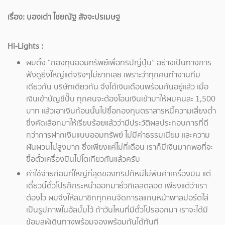
เรื่อง: บองเต่า ไชยณัฐ สัจจะปรเมษฐ
Hi-Lights :
ผมตั้ง “กองทุนออมทรัพย์เพื่อทริปญี่ปุ่น” อย่างเป็นทางการ
ฟังดูยิ่งใหญ่แต่จริงๆไม่ยากเลย เพราะว่าทุกคนทำงานทีม
เดียวกัน บริษัทเดียวกัน จึงได้เงินเดือนพร้อมกันอยู่แล้ว เมื่อ
เงินเข้าบัญชีปั๊บ ทุกคนจะต้องโอนเงินเข้ามาให้ผมคนละ 1,500
บาท แล้วเอาเงินก้อนนั้นไปซื้อกองทุนตราสารหนี้ความเสี่ยงต่ำ
ซึ่งคัดเลือกมาให้เรียบร้อยแล้วว่ามีประวัติผลประกอบการที่ดี
กว่าการฝากเงินแบบออมทรัพย์ ไม่มีค่าธรรมเนียม และความ
ผันผวนไม่สูงมาก ซึ่งเพียงแค่ไม่กี่เดือน เราก็มีเงินมากพอที่จะ
ซื้อตั๋วเครื่องบินไปโตเกียวกันแล้วครับ
ค่าใช้จ่ายก้อนที่ใหญ่ที่สุดของทริปก็หนีไม่พ้นค่าเครื่องบิน แต่
เดี๋ยวนี้ตั๋วโปรก็กระหน่ำออกมายั่วกิเลสตลอด เพียงแต่ว่าเรา
ต้องไว ผมจึงให้สมาชิกทุกคนจัดการสแกนหน้าพาสปอร์ตใส่
เป็นรูปภาพในอัลบั้มไว้ ถ้าวันไหนที่มีตั๋วโปรออกมา เราจะได้มี
ข้อมูลผู้เดินทางพร้อมจองพร้อมกันได้ทันที