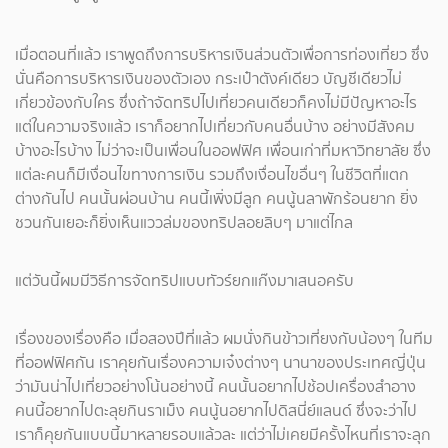
เมื่อตอนที่แล้ว เราพูดถึงการบริหารเงินส่วนตัวเพื่อการท่องเที่ยว ซึ่ง
นั่นคือการบริหารเงินของตัวเอง กระเป๋าตังค์เดียว บัญชีเดียวไม่
เกี่ยวข้องกับใคร ซึ่งถ้าจัดทริปไปเที่ยวคนเดียวก็คงไม่มีปัญหาอะไร
แต่ในความจริงแล้ว เราก็อยากไปเที่ยวกับคนอื่นบ้าง อย่างมีสังคม
บ้างอะไรบ้าง ไม่ว่าจะเป็นเพื่อนในออฟฟิศ เพื่อนเก่าที่มหาวิทยาลัย ซึ่ง
แต่ละคนก็มีเงื่อนไขทางการเงิน รวมถึงเงื่อนไขอื่นๆ ในชีวิตที่แตก
ต่างกันไป คนนั้นผ่อนบ้าน คนนี้เพิ่งมีลูก คนนู้นลาพักร้อนยาก ยิ่ง
ชวนกันเยอะก็ยิ่งเห็นแววล่มของทริปลอยลิบๆ มาแต่ไกล
แต่วันนี้ผมมีวิธีการจัดทริปแบบทัวร์ยกแก๊งมาเสนอครับ
เรื่องของเรื่องคือ เมื่อสองปีที่แล้ว ผมนั่งกินข้าวเที่ยงกับน้องๆ ในทีม
ที่ออฟฟิศกัน เราคุยกันเรื่องความเจ๋งต่างๆ นานาของประเทศญี่ปุ่น
ว่ามันน่าไปเที่ยวอย่างโน้นอย่างนี้ คนนั้นอยากไปช้อปเครื่องสำอาง
คนนี้อยากไปตะลุยกินราเม็ง คนนู้นอยากไปดิสนี่ย์แลนด์ ซึ่งจะว่าไป
เราก็คุยกันแบบนี้มาหลายรอบแล้วละ แต่ว่าไม่เคยมีครั้งไหนที่เราจะลุก