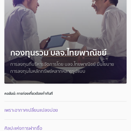
กองทุนรวม บลจ.ไทยพาณิชย์
การลงทุนที่บริหารจัดการโดย บลจ.ไทยพาณิชย์ มีนโยบาย
การลงทุนในหลักทรัพย์หลากหลายรูปแบบ
คอลัมน์: การท่องเที่ยวต้องทำทันที
เพราะอากาศเปลี่ยนแปลงบ่อย
ศิลปะแห่งการฝากซื้อ