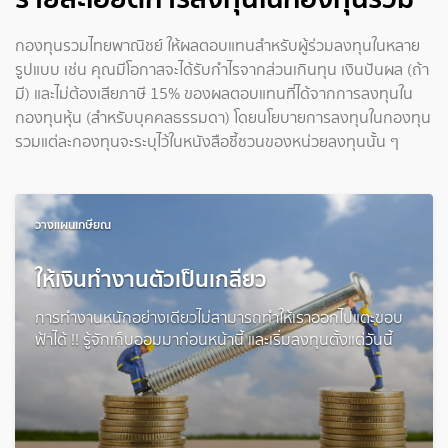
กองทุนรวมไทยพาณิชย์ ให้ผลตอบแทนสำหรับผู้ร่วมลงทุนในหลาย
รูปแบบ เช่น คุณมีโอกาสจะได้รับกำไรจากส่วนเกินทุน เงินปันผล (ถ้า
มี) และไม่ต้องเสียภาษี 15% ของผลตอบแทนที่ได้จากการลงทุนใน
กองทุนหุ้น (สำหรับบุคคลธรรมดา) โดยนโยบายการลงทุนในกองทุน
รวมแต่ละกองทุนจะระบุไว้ในหนังสือชี้ชวนของหน่วยลงทุนนั้น ๆ
วางแผนเกษียณ
ให้เงินทำงานตัวเป็นเกลียว
การทำงานหนักอย่างเดียวไม่สามารถทำให้เราออกไปแตะขอบ
ฟ้าได้ !! รู้จักเก็บออมมาก่อนหน้านี้ และเริ่มลงทุนตั้งแต่วันนี้