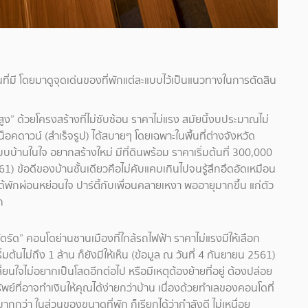
่มี โดยมาดูจุดเด่นของที่พักแต่ละแบบไว้เป็นแนวทางในการตัดสิน
ม่สูง” ด้วยโครงสร้างที่ไม่ซับซ้อน ราคาไม่แรง สมัยนี้งบประมาณไม่
็อคดาวน์ (สำเร็จรูป) ได้สบายๆ โดยเฉพาะในพื้นที่ต่างจังหวัด
บบ้านในใจ อยากสร้างใหม่ มีที่ดินพร้อม ราคาเริ่มต้นที่ 300,000
561) ข้อดีของบ้านชั้นเดียวคือไม่คับแคบเกินไปจนรู้สึกอึดอัดเหมือน
คุณได้พักผ่อนหย่อนใจ ปาร์ตี้กับเพื่อนคลายเหงา พออายุมากขึ้น แก่ตัว
ก
รัด” คอนโดย่านชานเมืองที่ใกล้รถไฟฟ้า ราคาไม่แรงมีให้เลือก
้นไม่ถึง 1 ล้าน ก็ยังมีให้เห็น (ข้อมูล ณ วันที่ 4 กันยายน 2561)
ยนใจไม่อยากเป็นโสดอีกต่อไป หรือมีเหตุต้องย้ายที่อยู่ ต้องปล่อย
ย์ที่อาจทำเงินให้คุณได้ง่ายกว่าบ้าน เนื่องด้วยทำเลของคอนโดที่
ว่า ในส่วนของขนาดที่พัก ก็เรียกได้ว่ากำลังดี ไม่เหนื่อย