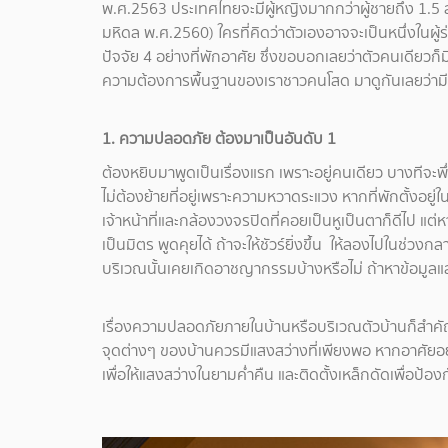
พ.ศ.2563 ประเทศไทยจะมีผู้หญิงมากกว่าผู้ชายถึง 1.5
มหิดล พ.ศ.2560) ใครที่คิดว่าตัวเองอาจจะเป็นหนึ่งในผู้ร่
ปัจจัย 4 อย่างที่พักอาศัย ซึ่งขอบอกเลยว่าตัวคนเดียวก็มี
ความต้องการพื้นฐานของเราชาวคนโสด มาดูกันเลยว่ามีอะ
1. ความปลอดภัย ต้องมาเป็นอันดับ 1
ต้องหยิบมาพูดเป็นเรื่องแรก เพราะอยู่คนเดียว บางทีจะพ
ไม่ต้องย้ายที่อยู่เพราะความหวาดระแวง หากที่พักตั้งอย
เจ้าหน้าที่และกล้องวงจรปิดที่คอยเป็นหูเป็นตาก็ดีไป แต่ห
เป็นมิตร พูดคุยได้ ถ้าจะให้ชัวร์ยิ่งขึ้น ให้ลองไปในช่วง
บริเวณนั้นเคยเกิดอาชญากรรมบ้างหรือไม่ ถ้าหาข้อมูลแล้ว
เรื่องความปลอดภัยภายในบ้านหรือบริเวณตัวบ้านก็สำคัญไม่แ
จุดต่างๆ ของบ้านควรมีแสงสว่างที่เพียงพอ หากอาศัยอยู่ท
เพื่อให้แสงสว่างในยามค่ำคืน และติดตั้งเหล็กดัดเพื่อป้อ