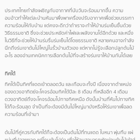
ประเทศไทยกำลังเผชิญกับอากาศที่นับวันจะร้อนมากขึ้น ความ
อบอ้าวทำให้แต่ละบ้านหันมาพึ่งพาเครื่องปรับอากาศเพื่อช่วยบรรเทา
ความร้อนให้กับบ้าน แต่คงจะดีกว่าถ้าเราจะทำให้บ้านร่มเย็นขึ้นด้วย
วิธีธรรมชาติ ซึ่งจะช่วยประหยัดค่าไฟและพลังงานได้อีกด้วย และหนึ่ง
ในวิธีที่จะช่วยให้บ้านร่มรื่นร่มเย็นได้โดยธรรมชาติ หลายคนอาจกำลัง
นึกถึงร่มเงาต้นไม้ใหญ่ในรั้วบ้านตัวเอง แต่หากไม่รู้จะเลือกปลูกต้นไม้
อะไร ลองอ่านเทคนิคการเลือกต้นไม้ที่จะสร้างร่มเงาให้บ้านกันได้เลย
ทิศใต้
ทิศใต้เป็นทิศที่แดดเข้าตลอดวัน และเกือบจะทั้งปี เนื่องจากตำแหน่ง
ของดวงอาทิตย์จะโคจรอ้อมทิศใต้ปีละ 8 เดือน ที่เหลืออีก 4 เดือน
ดวงอาทิตย์ถึงจะโคจรอ้อมไปทางทิศเหนือ ดังนั้นบ้านที่หันไปทางทิศ
ใต้ก็จะร้อนสุด จำเป็นที่จะต้องมีต้นไม้ใหญ่มาบังหรือให้ร่มเงาเพื่อลด
ความร้อนที่เข้ามา
ต้นไม้ที่คู่ควรกับทิศใต้ก็จะต้องเป็นต้นไม้ที่ทนแดด ใบหนา พุ่มทึบ แผ่
แน่นที่ปลายยอด แต่โคนต้นโปร่ง เพื่อให้ลมสามารถพัดผ่านต้นไม้เข้าสู่