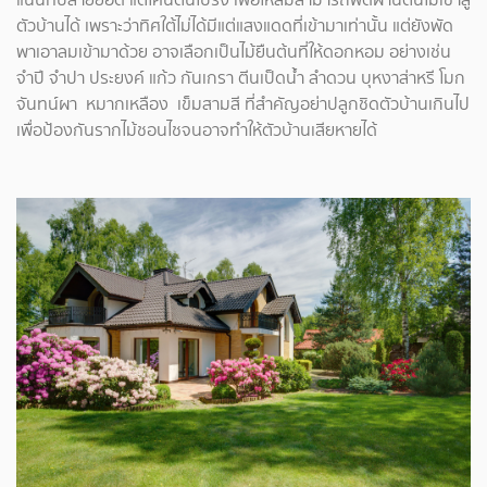
ตัวบ้านได้ เพราะว่าทิศใต้ไม่ได้มีแต่แสงแดดที่เข้ามาเท่านั้น แต่ยังพัด
พาเอาลมเข้ามาด้วย อาจเลือกเป็นไม้ยืนต้นที่ให้ดอกหอม อย่างเช่น
จำปี จำปา ประยงค์ แก้ว กันเกรา ตีนเป็ดน้ำ ลำดวน บุหงาส่าหรี โมก
จันทน์ผา หมากเหลือง เข็มสามสี ที่สำคัญอย่าปลูกชิดตัวบ้านเกินไป
เพื่อป้องกันรากไม้ชอนไชจนอาจทำให้ตัวบ้านเสียหายได้