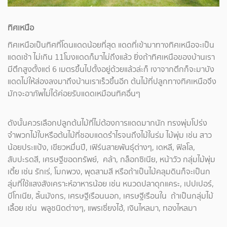
ทิศเหนือ
ทิศเหนือเป็นทิศที่โดนแดดน้อยที่สุด แดดที่เข้ามาทางทิศเหนือจะเป็น
แดดเช้า ไม่เกิน 11โมงแดดก็มาไม่ถึงแล้ว ยิ่งถ้าทิศเหนือของบ้านเรา
มีตึกสูงตั้งแต่ 6 เมตรขึ้นไปตั้งอยู่ด้วยแล้วล่ะก็ เงาจากตึกก็จะมาบัง
แดดไม่ให้ส่องลงมาถึงบ้านเราเร็วขึ้นอีก ต้นไม้ที่ปลูกทางทิศเหนือจึง
มักจะอาภัพไม่ได้ค่อยรับแดดเหมือนทิศอื่นๆ
ดังนั้นควรเลือกปลูกต้นไม้ที่ไม่ต้องการแดดมากนัก ทรงพุ่มโปร่ง
จำพวกไม้ใบหรือต้นไม้ที่ชอบแดดรำไรจนถึงไม้ในร่ม ไม้พุ่ม เช่น สาว
น้อยประแป้ง, เขียวหมื่นปี, เฟิร์นสายพันธุ์ต่างๆ, เดหลี, ฟิลโล,
สับปะรดสี, เศรษฐีขอดทรัพย์, คล้า, กล็อกซิเนีย, หน้าวัว กลุ่มไม้พุ่ม
เตี้ย เช่น รักเร่, โมกพวง, พุดสามสี หรือถ้าเป็นไม้คลุมดินก็จะเป็นก
ลุ่มที่ใช้แสงสังเคราะห์อาหารน้อย เช่น หนวดปลาดุกแคระ, เปปเปอร์,
บีโกเนีย, ลิ้นมังกร, เศรษฐีเรือนนอก, เศรษฐีเรือนใน ถ้าเป็นกลุ่มไม้
เลื้อย เช่น พลูชนิดต่างๆ, แพรเซี่ยงไฮ้, เงินไหลมา, ทองไหลมา