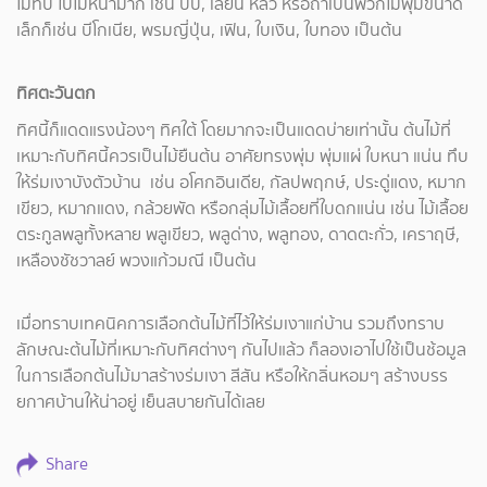
ไม่ทึบ ใบไม่หนามาก เช่น ปีป, เลี่ยน หลิว หรือถ้าเป็นพวกไม้พุ่มขนาด
เล็กก็เช่น บีโกเนีย, พรมญี่ปุ่น, เฟิน, ใบเงิน, ใบทอง เป็นต้น
ทิศตะวันตก
ทิศนี้ก็แดดแรงน้องๆ ทิศใต้ โดยมากจะเป็นแดดบ่ายเท่านั้น ต้นไม้ที่
เหมาะกับทิศนี้ควรเป็นไม้ยืนต้น อาศัยทรงพุ่ม พุ่มแผ่ ใบหนา แน่น ทึบ
ให้ร่มเงาบังตัวบ้าน เช่น อโศกอินเดีย, กัลปพฤกษ์, ประดู่แดง, หมาก
เขียว, หมากแดง, กล้วยพัด หรือกลุ่มไม้เลื้อยที่ใบดกแน่น เช่น ไม้เลื้อย
ตระกูลพลูทั้งหลาย พลูเขียว, พลูด่าง, พลูทอง, ดาดตะกั่ว, เคราฤษี,
เหลืองชัชวาลย์ พวงแก้วมณี เป็นต้น
เมื่อทราบเทคนิคการเลือกต้นไม้ที่ไว้ให้ร่มเงาแก่บ้าน รวมถึงทราบ
ลักษณะต้นไม้ที่เหมาะกับทิศต่างๆ กันไปแล้ว ก็ลองเอาไปใช้เป็นช้อมูล
ในการเลือกต้นไม้มาสร้างร่มเงา สีสัน หรือให้กลิ่นหอมๆ สร้างบรร
ยกาศบ้านให้น่าอยู่ เย็นสบายกันได้เลย
Share