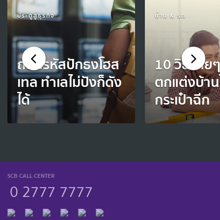
ประตูสู่ธุรกิจ
บ้าน & รถ
ถอดรหัสปักธงโฮส
10 วิธีง่าย
เทล ทำเลไม่ปังก็ดัง
ตกแต่งบ้านไ
ได้
กระเป๋าฉีก
SCB CALL CENTER
0 2777 7777