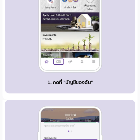
1. กดที่ "บัญชีของฉัน"