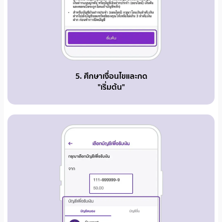
5. ศึกษาเงื่อนไขและกด
"เริ่มต้น"