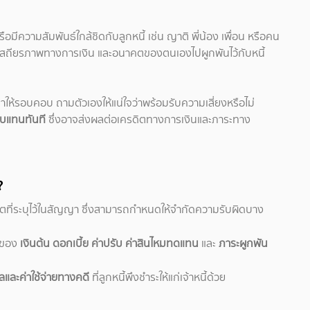
ือมีความสัมพันธ์ใกล้ชิดกับลูกหนี้ เช่น ญาติ พี่น้อง เพื่อน หรือคน
 เสถียรภาพทางการเงิน และอนาคตของตนเองไปผูกพันไว้กับหนี้
ณาให้รอบคอบ ถามตัวเองให้แน่ใจว่าพร้อมรับความเสี่ยงหรือไม่
อบแทนทันที
ซึ่งอาจส่งผลต่อเครดิตทางการเงินและภาระทาง
?
ตที่ระบุไว้ในสัญญา ซึ่งสามารถกำหนดให้จำกัดความรับผิดบาง
วนของ
เงินต้น ดอกเบี้ย ค่าปรับ ค่าสินไหมทดแทน
และ
ภาระผูกพัน
และค่าใช้จ่ายทางคดี
ที่ลูกหนี้พึงชำระให้แก่เจ้าหนี้ด้วย