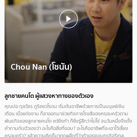
Chou Nan (โชนัน)
ลูกชายคนโต ผู้แสวงหาทางของตัวเอง
คุณปอ กุลวัชร ภูริชยวโรดม เริ่มต้นอาชีพด้วยการเป็นมนุษย์เงิน
เดือน เมื่อแต่งงาน ก็ลาออกมาช่วยกิจการโรงสีของครอบครัวตาม
พันธกิจของลูกชายคนโต แต่ยิ่งทำ ก็ยิ่งรู้สึกว่าไม่ใช่ จนวันหนึ่งจึงตั้ง
คำถามกับตัวเองว่า อะไรคือสิ่งที่ชอบ? อะไรคืออาชีพที่จะเอาไว้เลี้ยง
ครอบครัว? แล้วความคิดก็มาตกผลึกที่ว่าตัวเองชอบธุรกิจรีเทล