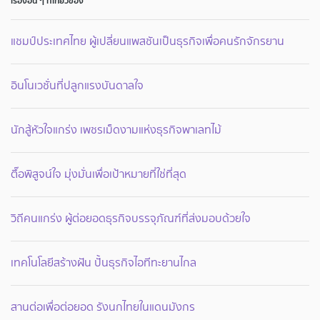
เรื่องอื่น ๆ ที่เกี่ยวข้อง
แชมป์ประเทศไทย ผู้เปลี่ยนแพสชันเป็นธุรกิจเพื่อคนรักจักรยาน
อินโนเวชั่นที่ปลูกแรงบันดาลใจ
นักสู้หัวใจแกร่ง เพชรเม็ดงามแห่งธุรกิจพาเลทไม้
ตื๊อพิสูจน์ใจ มุ่งมั่นเพื่อเป้าหมายที่ใช่ที่สุด
วิถีคนแกร่ง ผู้ต่อยอดธุรกิจบรรจุภัณฑ์ที่ส่งมอบด้วยใจ
เทคโนโลยีสร้างฝัน ปั้นธุรกิจไอทีทะยานไกล
สานต่อเพื่อต่อยอด รังนกไทยในแดนมังกร