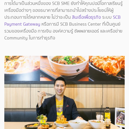
การได้มาเป็นส่วนหนึ่งของ SCB SME ยังทำให้คุณปอมีโอกาสเรียนรู้
เครื่องมือต่างๆ ของธนาคารที่สามารถนำไปสร้างประโยชน์ให้ผู้
ประกอบการได้หลากหลาย ไม่ว่าจะเป็น
สินเชื่อเพื่อธุรกิจ
ระบบ
SCB
Payment Gateway
หรือการมี SCB Business Center ที่เป็นศูนย์
รวมของเครื่องมือ การเงิน องค์ความรู้ ซัพพลายเออร์ และเครือข่าย
Community ในการทำธุรกิจ