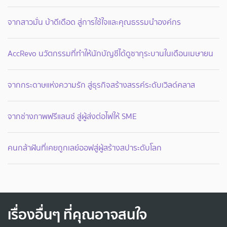
จากสาวมั่น บ้าดีเดือด สู่การใช้ใจและคุณธรรมนำองค์กร
AccRevo นวัตกรรมที่ทำให้นักบัญชีได้ดูซากุระบานในเดือนเมษายน
จากกระดาษแห่งความรัก สู่ธุรกิจสร้างสรรค์ระดับเวิลด์คลาส
จากช่างภาพฟรีแลนซ์ สู่ผู้ส่งต่อไฟให้ SME
คนกล้าฝันที่เคยถูกเลย์ออฟสู่ผู้สร้างสปาระดับโลก
เรื่องอื่นๆ ที่คุณอาจสนใจ