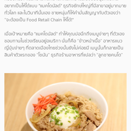
อยากเป็นให้ได้แบบ "แมคโดนัลด์" ธุรกิจยักษ์ใหญ่ที่มีสาขาอยู่มากมาย
ทั่วโลก และในวินาทีนั้นเอง ชายหนุ่มก็ให้คำมั่นสัญญากับตัวเองว่า
“จะต้องเป็น Food Retail Chain ให้ได้!"
เมื่อเป้าหมายคือ "แมคโดนัลด์" ทำให้คุณปอนึกถึงเมนูง่ายๆ ที่ตัวเอง
ชอบทานในช่วงเรียนอยู่อเมริกา นั่นก็คือ “ข้าวหน้าเนื้อ” อาหารแนว
ญี่ปุ่นง่ายๆ ที่ตลาดเมืองไทยช่วงนั้นยังไม่ค่อยมี เมนูนั้นก็กลายเป็น
สินค้าตัวแรกของ “โชนัน” ธุรกิจร้านอาหารที่แปลว่า “ลูกชายคนโต”