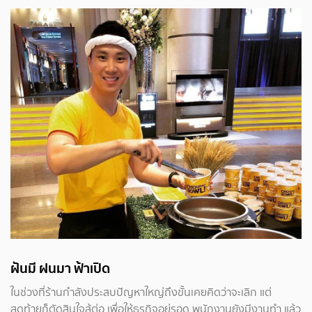
ฝันมี ฝนมา ฟ้าเปิด
ในช่วงที่ร้านกำลังประสบปัญหาใหญ่ถึงขั้นเคยคิดว่าจะเลิก แต่
สุดท้ายก็ตัดสินใจสู้ต่อ เพื่อให้ธุรกิจอยู่รอด พนักงานยังมีงานทำ แล้ว