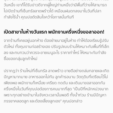
วันหนึ่ง เขาก็ได้รับข่าวดีจากผู้ใหญ่ท่านหนึ่งว่ามีพื้นที่ว่างให้สามารถ
ไปเปิดร้านที่เซ็นทรัลลาดพร้าวได้ เหมือนฝนตกลงมาในวันที่ปลา
กำลังไร้น้ำ คุณปอตัดสินใจคว้าโอกาสนั้นทันที
เปิดสาขาในห้างวันแรก พนักงานครึ่งหนึ่งขอลาออก!
จากร้านที่เคยอยู่นอกห้าง ต้องย้ายมาอยู่ในห้าง ทำให้ต้องเรียนรู้ปรับ
ตัวใหม่ ทั้งคุมงานก่อสร้างเอง ปรับรูปแบบร้านให้เหมาะกับพื้นที่ที่เล็ก
ลง และทบทวนว่าควรจะขายเมนูอะไร ราคาเท่าไหร่ ให้เหมาะกับกำลัง
ซื้อของกลุ่มลูกค้าใหม่
ปรากฏว่า ร้านใหม่ที่เซ็นทรัล ลาดพร้าว ขายดีอย่างถล่มทลายและเกิด
ปัญหามากมาย อาหารออกไม่ทัน ลูกค้ารอนาน วัตถุดิบที่เตรียมไว้ไม่
เพียงพอ พนักงานก็เหนื่อย เครียด กดดัน และเดินมาขอลาออกกัน
ครึ่งหนึ่งในวันที่คุณปอต้องการคนมากที่สุด "เป็นปีที่หนักหน่วงมาก
เพราะทุกอย่างเข้ามาในจังหวะเวลานั้นพอดี ทั้งน้ำท่วม ร้านมีปัญหา
ภรรยาคลอดลูก และต้องเลี้ยงลูกเอง" คุณปอกล่าว