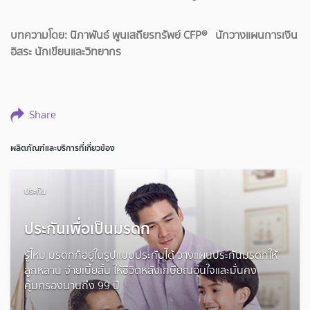
บทความโดย: นิภาพันธ์ พูนเสถียรทรัพย์ CFP® นักวางแผนการเงิน
อิสระ นักเขียนและวิทยากร
Share
ผลิตภัณฑ์และบริการที่เกี่ยวข้อง
ประกัน
ประกันเพื่อเป็นมรดก
รู้ไหม มรดกก็อยู่ในรูปแบบประกันได้ วางแผนประกันมรดกให้
ลูกหลาน จ่ายเบี้ยสั้น ให้ชีวิตหลังเกษียณอุ่นใจและมั่นคง
คุ้มครองนานถึง 99 ปี