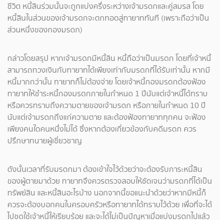
ชีวิต หนี้สินร่วมนั้นจะถูกแบ่งครึ่งระหว่างเจ้ามรดกและคู่สมรส โดย
หนี้สินในส่วนของเจ้ามรดกจะตกทอดสู่ทายาททันที (เพราะถือว่าเป็น
ส่วนหนึ่งของกองมรดก)
กล่าวโดยสรุป หากเจ้ามรดกมีหนี้สิน หนี้ถือว่าเป็นมรดก โดยที่เจ้าหนี้
สามารถทวงเงินกับทายาทได้เพียงเท่ากับมรดกที่ได้รับเท่านั้น หากมี
หนี้มากกว่านั้น ทายาทก็ไม่ต้องจ่าย โดยเจ้าหนี้กองมรดกต้องฟ้อง
ทายาทให้ชำระหนี้กองมรดกภายในกำหนด 1 ปีนับแต่เจ้าหนี้ได้ทราบ
หรือควรทราบถึงความตายของเจ้ามรดก หรือภายในกำหนด 10 ปี
นับแต่เจ้ามรดกถึงแก่ความตาย และต้องฟ้องทายาททุกคน จะฟ้อง
เพียงคนใดคนหนึ่งไม่ได้ ซึ่งหากต้องเกี่ยวข้องกับคดีมรดก ควร
ปรึกษาทนายผู้เชี่ยวชาญ
ดังนั้นเวลาที่รับมรดกมา ต้องเข้าใจไว้ด้วยว่าจะต้องรับภาระหนี้สิน
ของผู้ตายมาด้วย ทายาทจึงควรตรวจสอบให้ชัดเจนว่ามรดกที่ได้เป็น
ทรัพย์สิน และหนี้สินอะไรบ้าง นอกจากนี้ขอแนะนำด้วยว่าหากมีหนี้ก็
ควรจะต้องบอกคนในครอบครัวหรือทายาทได้ทราบไว้ด้วย เพื่อที่จะได้
ไปชดใช้เจ้าหนี้ให้เรียบร้อย และจะได้ไม่เป็นปัญหาเมื่อแบ่งมรดกไปแล้ว