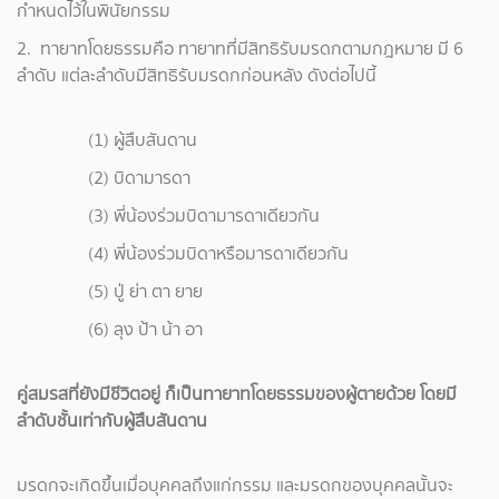
กำหนดไว้ในพินัยกรรม
2. ทายาทโดยธรรมคือ ทายาทที่มีสิทธิรับมรดกตามกฎหมาย มี 6
ลำดับ แต่ละลำดับมีสิทธิรับมรดกก่อนหลัง ดังต่อไปนี้
(1) ผู้สืบสันดาน
(2) บิดามารดา
(3) พี่น้องร่วมบิดามารดาเดียวกัน
(4) พี่น้องร่วมบิดาหรือมารดาเดียวกัน
(5) ปู่ ย่า ตา ยาย
(6) ลุง ป้า น้า อา
คู่สมรสที่ยังมีชีวิตอยู่ ก็เป็นทายาทโดยธรรมของผู้ตายด้วย โดยมี
ลำดับชั้นเท่ากับผู้สืบสันดาน
มรดกจะเกิดขึ้นเมื่อบุคคลถึงแก่กรรม และมรดกของบุคคลนั้นจะ