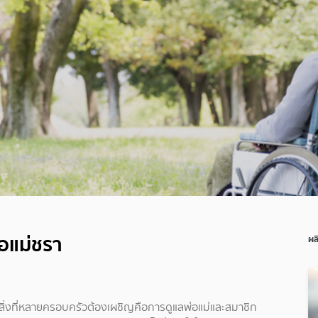
พ่อแม่ชรา
ผล
y) สิ่งที่หลายครอบครัวต้องเผชิญคือการดูแลพ่อแม่และสมาชิก