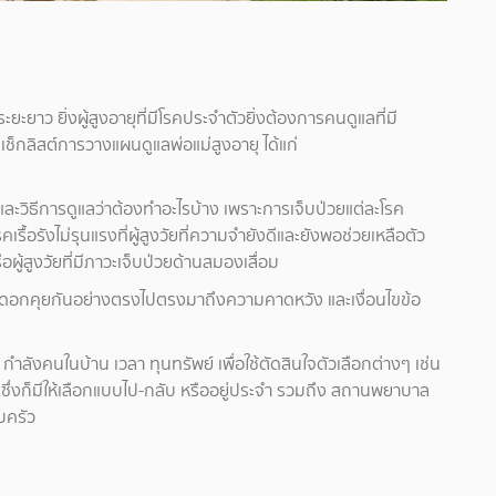
ยะยาว ยิ่งผู้สูงอายุที่มีโรคประจำตัวยิ่งต้องการคนดูแลที่มี
กลิสต์การวางแผนดูแลพ่อแม่สูงอายุ ได้แก่
ะวิธีการดูแลว่าต้องทำอะไรบ้าง เพราะการเจ็บป่วยแต่ละโรค
้อรังไม่รุนแรงที่ผู้สูงวัยที่ความจำยังดีและยังพอช่วยเหลือตัว
อผู้สูงวัยที่มีภาวะเจ็บป่วยด้านสมองเสื่อม
ยเปิดอกคุยกันอย่างตรงไปตรงมาถึงความคาดหวัง และเงื่อนไขข้อ
 กำลังคนในบ้าน เวลา ทุนทรัพย์ เพื่อใช้ตัดสินใจตัวเลือกต่างๆ เช่น
ุ ซึ่งก็มีให้เลือกแบบไป-กลับ หรืออยู่ประจำ รวมถึง สถานพยาบาล
บครัว