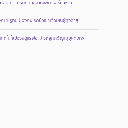
รขอความเห็นที่สองจากแพทย์ผู้เชี่ยวชาญ
้จักและรู้ทัน ป้องกันโรคข้อเข่าเสื่อมในผู้สูงอายุ
้เทคโนโลยีช่วยดูแลพ่อแม่ วิถีลูกกตัญญูยุคดิจิทัล!