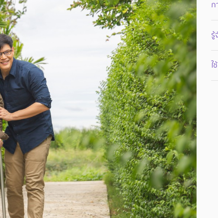
กา
รู
ใช