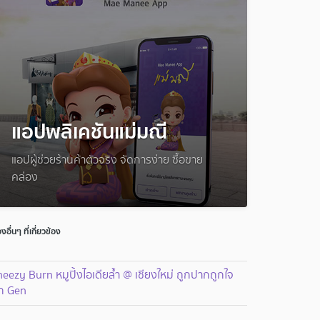
แอปพลิเคชันแม่มณี
แอปผู้ช่วยร้านค้าตัวจริง จัดการง่าย ซื้อขาย
คล่อง
่องอื่นๆ ที่เกี่ยวข้อง
eezy Burn หมูปิ้งไอเดียล้ำ @ เชียงใหม่ ถูกปากถูกใจ
ุก Gen