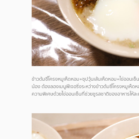
ข้าวต้มซี่โครงหมูเห็ดหอม+ซุปวุ้นเส้นเห็ดหอม+ไข่ออนเซ็น
น้อง ต้องลองเมนูฟีเจอริ่งระหว่างข้าวต้มซี่โครงหมูเห็ดหอมก
ความพิเศษด้วยไข่ออนเซ็นที่ช่วยชูรสชาติของอาหารให้ละม