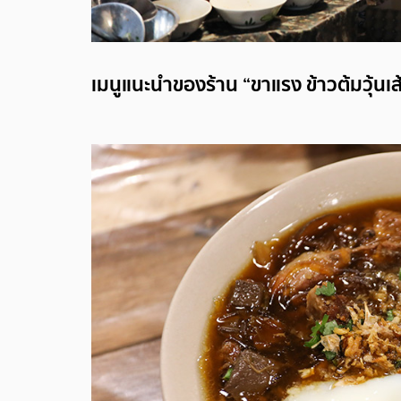
เมนูแนะนำของร้าน “ขาแรง ข้าวต้มวุ้นเส