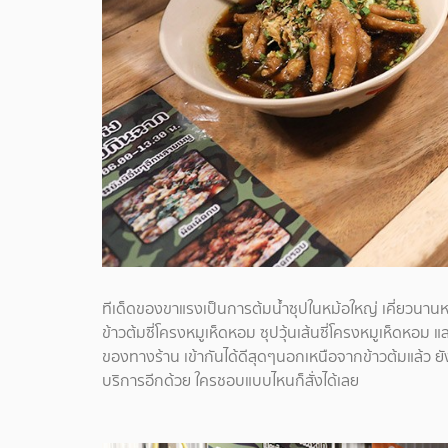
ทีเด็ดของขาแรงเป็นการต้มน้ำซุปในหม้อใหญ่ เคี่ยวนานหลา
ข้าวต้มซี่โครงหมูเห็ดหอม ซุปวุ้นเส้นซี่โครงหมูเห็ดหอม แล
ของทางร้าน เข้ากันได้ดีสุดๆนอกเหนือจากข้าวต้มแล้ว ยัง
บริการอีกด้วย ใครชอบแบบไหนก็สั่งได้เลย