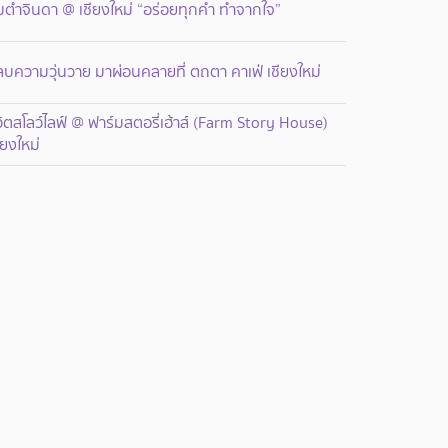
มตำจินดา @ เชียงใหม่ “อร่อยทุกคำ ทำจากใจ”
บความวุ่นวาย มาผ่อนคลายที่ ตถตา คาเฟ่ เชียงใหม่
วิตสโลว์ไลฟ์ @ ฟาร์มสตอรี่เฮ้าส์ (Farm Story House)
ียงใหม่