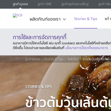
ลูกค้าบุคคล
ลูกค้า SME
ลูกค้าธุรกิจขนาดใหญ่
ลูกค้า We
ผลิตภัณฑ์ของเรา
Stories & Tips
แก้
การใช้และการจัดการคุกกี้
ธนาคารมีการใช้เทคโนโลยี เช่น คุกกี้ (cookies) และเทคโนโลยีที่คล้ายคล
ดียิ่งขึ้น โปรดอ่านรายละเอียดเพิ่มเติมที่
นโยบายการใช้คุกกี้ของธนาคาร
ลูกค้าบุคคล
Stories & Tips
ไลฟ์สไตล์
ข้าวต้มวุ้นเส้นต้นตำรั
STORIES & TIPS
ข้าวต้มวุ้นเส้น