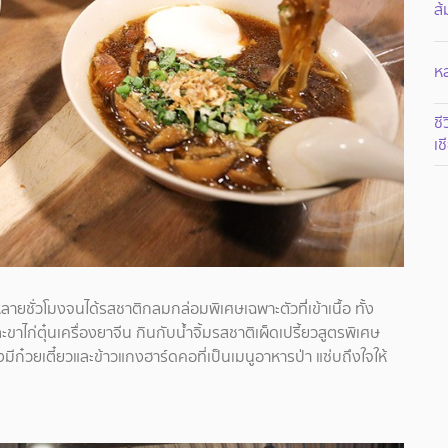
ส้
หล
ชี
เช
ยชั่วโมงจนได้รสชาติกลมกล่อมพิเศษเฉพาะตัวที่่เข้าเนื้อ ทั้ง
ะขาไก่ตุ๋นเครื่องยาจีน กินกับน้ำจิ้มรสชาติเผ็ดเปรี้ยวสูตรพิเศษ
มีก๋วยเตี๋ยวและข้าวแกงฮาร์ดคอที่เป็นเมนูอาหารป่า แซ่บถึงใจให้