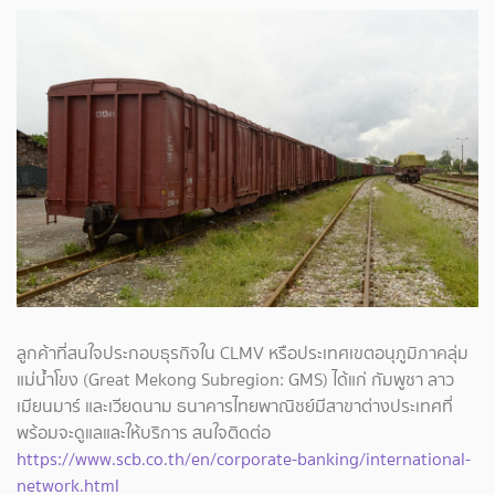
ลูกค้าที่สนใจประกอบธุรกิจใน CLMV หรือประเทศเขตอนุภูมิภาคลุ่ม
แม่น้ำโขง (Great Mekong Subregion: GMS) ได้แก่ กัมพูชา ลาว
เมียนมาร์ และเวียดนาม ธนาคารไทยพาณิชย์มีสาขาต่างประเทศที่
พร้อมจะดูแลและให้บริการ สนใจติดต่อ
https://www.scb.co.th/en/corporate-banking/international-
network.html