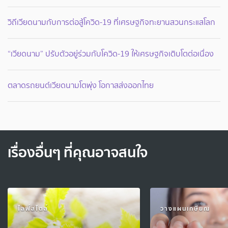
วิถีเวียดนามกับการต่อสู้โควิด-19 ที่เศรษฐกิจทะยานสวนกระแสโลก
“เวียดนาม” ปรับตัวอยู่ร่วมกับโควิด-19 ให้เศรษฐกิจเติบโตต่อเนื่อง
ตลาดรถยนต์เวียดนามโตพุ่ง โอกาสส่งออกไทย
เรื่องอื่นๆ ที่คุณอาจสนใจ
ไลฟ์สไตล์
วางแผนเกษียณ