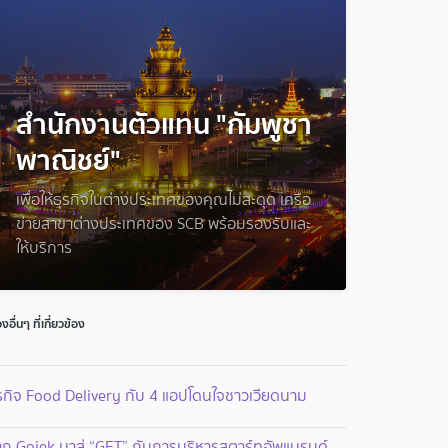
สำนักงานตัวแทน "กัมพูชา
พาณิชย์"
เพื่อให้ธุรกิจในต่างประเทศของคุณไม่สะดุด เครือ
ข่ายสาขาต่างประเทศของ SCB พร้อมรองรับและ
ให้บริการ
่องอื่นๆ ที่เกี่ยวข้อง
รกิจ Food Delivery กับ 4 แอปโดนใจชาวเวียดนาม
ก Gojek มาสู่ “GET” กับการบริหารสตาร์ทอัพแบรนด์