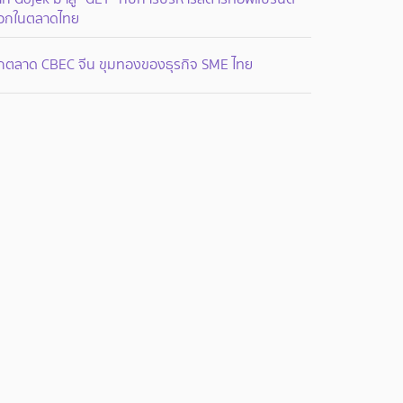
อกในตลาดไทย
ุกตลาด CBEC จีน ขุมทองของธุรกิจ SME ไทย