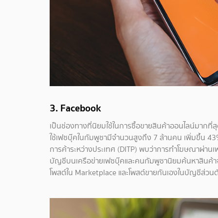
3. Facebook
เป็นช่องทางที่นิยมใช้ในการซื้อขายสินค้าออนไลน์มากที
ใช้เฟซบุ๊คในกัมพูชามีจำนวนสูงถึง 7 ล้านคน เพิ่มขึ
การค้าระหว่างประเทศ (DITP) พบว่าการทำโฆษณาผ่านเฟซ
บัญชีบนเครือข่ายเฟซบุ๊คและคนกัมพูชานิยมค้นหาสินค้าจ
โพสต์ใน Marketplace และโพสต์ขายกันเองในบัญชีส่วน