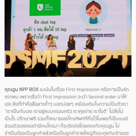
คุณอูน NPP BOX
จะเน้นในเรื่อง First Impression หรือการเป็นรัก
แรกพบ เพราะเชื่อว่า First Impression จะนำ Second order มาให้
เอง สิ่งที่ทำคือสื่อสารซ้ำๆ บอกบ่อยๆ เหมือนเดิมในความเป็นตัวเรา
“เราเป็นกันเอง เราอยู่แบบครอบครัว เราคุยง่าย เราใจดี” ไม่สั่งไม่
เป็นไร ปรึกษาฟรี รวมทั้งหมายเลขโทรศัพท์ที่ทิ้งไว้ในเพจก็เป็นเบอร์
ส่วนตัวของเธอถ้ามีคนโทรมา ก็จะติดต่อโดยตรงกับคุณอูน ไม่
จำเป็นต้องเป็นลูกค้าแล้วหรือเป็นลูกค้ารายใหญ่ถึงจะคุยกับเจ้าของ