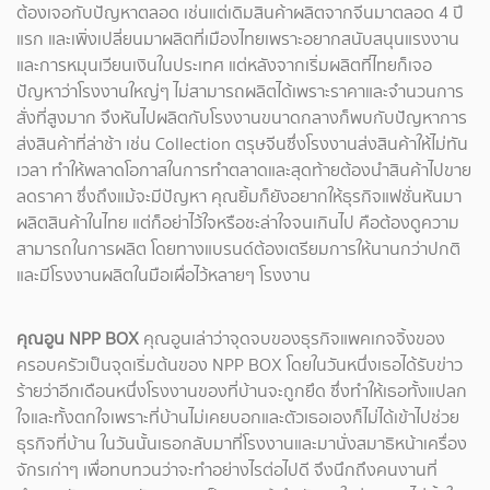
ต้องเจอกับปัญหาตลอด เช่นแต่เดิมสินค้าผลิตจากจีนมาตลอด 4 ปี
แรก และเพิ่งเปลี่ยนมาผลิตที่เมืองไทยเพราะอยากสนับสนุนแรงงาน
และการหมุนเวียนเงินในประเทศ แต่หลังจากเริ่มผลิตที่ไทยก็เจอ
ปัญหาว่าโรงงานใหญ่ๆ ไม่สามารถผลิตได้เพราะราคาและจำนวนการ
สั่งที่สูงมาก จึงหันไปผลิตกับโรงงานขนาดกลางก็พบกับปัญหาการ
ส่งสินค้าที่ล่าช้า เช่น Collection ตรุษจีนซึ่งโรงงานส่งสินค้าให้ไม่ทัน
เวลา ทำให้พลาดโอกาสในการทำตลาดและสุดท้ายต้องนำสินค้าไปขาย
ลดราคา ซึ่งถึงแม้จะมีปัญหา คุณยิ้มก็ยังอยากให้ธุรกิจแฟชั่นหันมา
ผลิตสินค้าในไทย แต่ก็อย่าไว้ใจหรือชะล่าใจจนเกินไป คือต้องดูความ
สามารถในการผลิต โดยทางแบรนด์ต้องเตรียมการให้นานกว่าปกติ
และมีโรงงานผลิตในมือเผื่อไว้หลายๆ โรงงาน
คุณอูน NPP BOX
คุณอูนเล่าว่าจุดจบของธุรกิจแพคเกจจิ้งของ
ครอบครัวเป็นจุดเริ่มต้นของ NPP BOX โดยในวันหนึ่งเธอได้รับข่าว
ร้ายว่าอีกเดือนหนึ่งโรงงานของที่บ้านจะถูกยึด ซึ่งทำให้เธอทั้งแปลก
ใจและทั้งตกใจเพราะที่บ้านไม่เคยบอกและตัวเธอเองก็ไม่ได้เข้าไปช่วย
ธุรกิจที่บ้าน ในวันนั้นเธอกลับมาที่โรงงานและมานั่งสมาธิหน้าเครื่อง
จักรเก่าๆ เพื่อทบทวนว่าจะทำอย่างไรต่อไปดี จึงนึกถึงคนงานที่