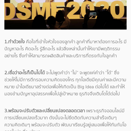
1.ทำด้วยใจ
คือใจที่เข้าใจหัวใจของลูกค้า ลูกค้าที่มาหาต้องการอะไร มี
ปัญหาอะไร คิดอะไร รู้สึกอะไร แล้วสิ่งเหล่านั้นทำให้เขามีพฤติกรรม
อย่างไร ซึ่งทำให้สามารถผลิตสินค้าและบริการที่ตรงกับใจลูกค้า
2.เชื่อว่าอะไรก็เป็นไปได้
จะไม่พูดคำว่า “ไม่” จะพูดแค่คำว่า “ได้” ซึ่ง
ช่วยให้ไม่มีการตีกรอบความคิดของใคร ทุกไอเดียมีคุณค่าและมีความ
หมาย นำไอเดียมาสร้างต่อเพื่อให้เกิดเป็น Big Idea ต่อไปได้ และทำให้
มองข้ามปัญหาอุปสรรคเพื่อไปสู่เป้าหมาย ธุรกิจจึงเติบโตได้ต่อไป
3.พร้อมจะปรับตัวและเปลี่ยนแปลงตลอดเวลา
เพราะธุรกิจออนไลน์มี
การเปลี่ยนแปลงเร็วมาก ดังนั้นจะไม่ยึดติดกับความสำเร็จเดิมๆ
ความคิดเดิมๆ พร้อมจะปรับตัว พัฒนาเรียนรู้อยู่เสมอเพื่อให้ทันกับโอ