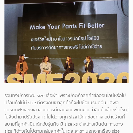
รวมทั้งมีการเพิ่ม size เสื้อผ้า เพราะปกติถ้าลูกค้าซื้อออนไลน์หรือไป
ที่ร้านถ้าไม่มี size ที่ตรงกับเขาลูกค้าก็จะไปซื้อแบรนด์อื่น แต่พอ
แบรนด์ฟังเสียงเขาจากการที่บอกผ่านพนักงานว่าสินค้าเล็กหรือใหญ่
ไปจึงนำมาปรับปรุง แต่ไม่ได้วางทุก size ไว้ทุกช่องทาง อย่างร้านที่
สยามที่ลูกค้าเป็นเด็กวัยรุ่นก็จะมี size xs จำหน่ายเป็นต้น การวาง
size ก็ต่างกันไปตามกลุ่มลูกค้าในแต่ละสาขา นอกจากเรื่อง size