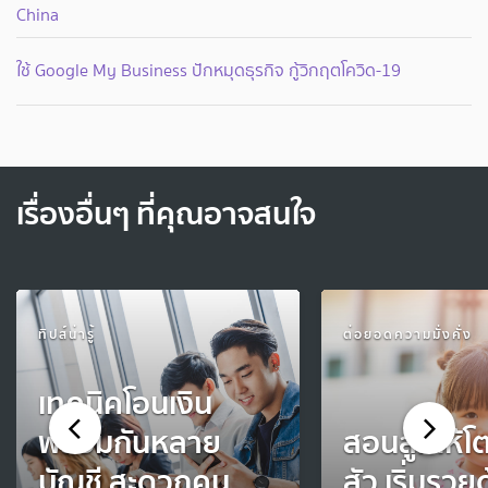
China
ใช้ Google My Business ปักหมุดธุรกิจ กู้วิกฤตโควิด-19
เรื่องอื่นๆ ที่คุณอาจสนใจ
ทิปส์น่ารู้
ต่อยอดความมั่งคั่ง
เทคนิคโอนเงิน
พร้อมกันหลาย
สอนลูกให้โต
บัญชี สะดวกคน
สัว เริ่มรวย