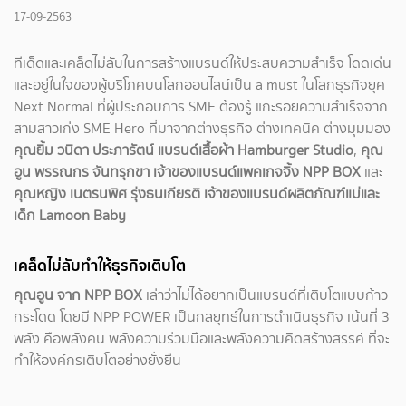
17-09-2563
ทีเด็ดและเคล็ดไม่ลับในการสร้างแบรนด์ให้ประสบความสำเร็จ โดดเด่น
และอยู่ในใจของผู้บริโภคบนโลกออนไลน์เป็น a must ในโลกธุรกิจยุค
Next Normal ที่ผู้ประกอบการ SME ต้องรู้ แกะรอยความสำเร็จจาก
สามสาวเก่ง SME Hero ที่มาจากต่างธุรกิจ ต่างเทคนิค ต่างมุมมอง
คุณยิ้ม วนิดา ประภารัตน์ แบรนด์เสื้อผ้า Hamburger Studio
,
คุณ
อูน พรรณกร จันทรุกขา เจ้าของแบรนด์แพคเกจจิ้ง NPP BOX
และ
คุณหญิง เนตรนพิศ รุ่งธนเกียรติ เจ้าของแบรนด์ผลิตภัณฑ์แม่และ
เด็ก Lamoon Baby
เคล็ดไม่ลับทำให้ธุรกิจเติบโต
คุณอูน จาก NPP BOX
เล่าว่าไม่ได้อยากเป็นแบรนด์ที่เติบโตแบบก้าว
กระโดด โดยมี NPP POWER เป็นกลยุทธ์ในการดำเนินธุรกิจ เน้นที่ 3
พลัง คือพลังคน พลังความร่วมมือและพลังความคิดสร้างสรรค์ ที่จะ
ทำให้องค์กรเติบโตอย่างยั่งยืน