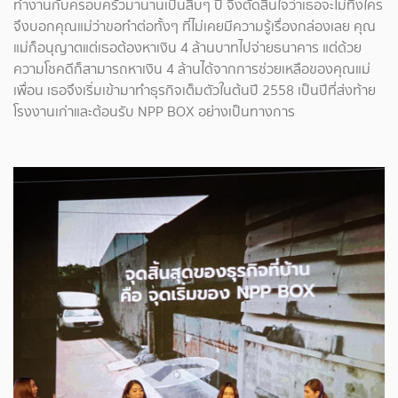
ทำงานกับครอบครัวมานานเป็นสิบๆ ปี จึงตัดสินใจว่าเธอจะไม่ทิ้งใคร
จึงบอกคุณแม่ว่าขอทำต่อทั้งๆ ที่ไม่เคยมีความรู้เรื่องกล่องเลย คุณ
แม่ก็อนุญาตแต่เธอต้องหาเงิน 4 ล้านบาทไปจ่ายธนาคาร แต่ด้วย
ความโชคดีก็สามารถหาเงิน 4 ล้านได้จากการช่วยเหลือของคุณแม่
เพื่อน เธอจึงเริ่มเข้ามาทำธุรกิจเต็มตัวในต้นปี 2558 เป็นปีที่ส่งท้าย
โรงงานเก่าและต้อนรับ NPP BOX อย่างเป็นทางการ