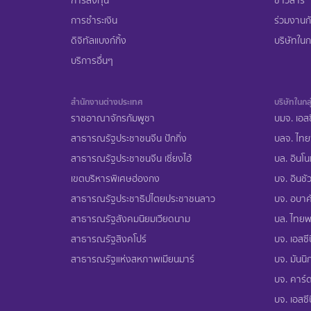
การลงทุน
ข่าวสาร
การชำระเงิน
ร่วมงานก
ดิจิทัลแบงก์กิ้ง
บริษัทในกล
บริการอื่นๆ
สำนักงานต่างประเทศ
บริษัทในกลุ
ราชอาณาจักรกัมพูชา
บมจ. เอสซ
สาธารณรัฐประชาชนจีน ปักกิ่ง
บลจ. ไทย
สาธารณรัฐประชาชนจีน เซี่ยงไฮ้
บล. อินโน
เขตบริหารพิเศษฮ่องกง
บจ. อินชัว
สาธารณรัฐประชาธิปไตยประชาชนลาว
บจ. อบาคั
สาธารณรัฐสังคมนิยมเวียดนาม
บล. ไทยพา
สาธารณรัฐสิงคโปร์
บจ. เอสซีบ
สาธารณรัฐแห่งสหภาพเมียนมาร์
บจ. มันนิก
บจ. คาร์ด
บจ. เอสซีบ