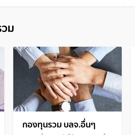
รวม
กองทุนรวม บลจ.อื่นๆ