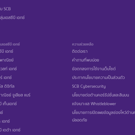
ับ SCB
ุ่มเอสซีบี เอกซ์
่มเอสซีบี เอกซ์
ความช่วยเหลือ
ีบี เอกซ์
ติดต่อเรา
พาณิชย์
คำถามที่พบบ่อย
เวสท์ เอกซ์
ข้อตกลงการใช้งานเว็บไซต์
ร์ เอกซ์
ประกาศนโยบายความเป็นส่วนตัว
ส ดิจิทัล
SCB Cybersecurity
ณิชย์ จูเลียส แบร์
นโยบายต่อต้านคอร์รัปชั่นและสินบน
ี เท็นเอกซ์
แจ้งเบาะแส Whistleblower
ซ์
นโยบายการเปิดเผยข้อมูลช่องโหว่ด้า
ปลอดภัย
 เอกซ์
ี เดต้า เอกซ์