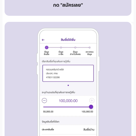
กด "สมัครเลย"