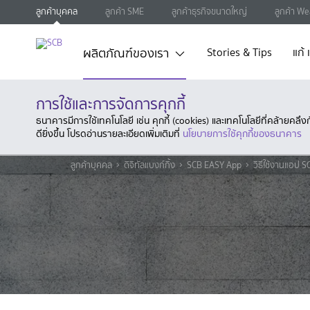
ลูกค้าบุคคล
ลูกค้า SME
ลูกค้าธุรกิจขนาดใหญ่
ลูกค้า We
ผลิตภัณฑ์ของเรา
Stories & Tips
แก้
การใช้และการจัดการคุกกี้
ธนาคารมีการใช้เทคโนโลยี เช่น คุกกี้ (cookies) และเทคโนโลยีที่คล้ายคล
ดียิ่งขึ้น โปรดอ่านรายละเอียดเพิ่มเติมที่
นโยบายการใช้คุกกี้ของธนาคาร
ลูกค้าบุคคล
ดิจิทัลแบงก์กิ้ง
SCB EASY App
วิธีใช้งานแอป 