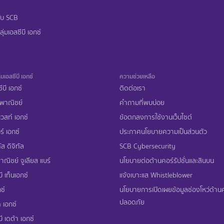
ับ SCB
ุ่มเอสซีบี เอกซ์
่มเอสซีบี เอกซ์
ความช่วยเหลือ
ีบี เอกซ์
ติดต่อเรา
พาณิชย์
คำถามที่พบบ่อย
เวสท์ เอกซ์
ข้อตกลงการใช้งานเว็บไซต์
ร์ เอกซ์
ประกาศนโยบายความเป็นส่วนตัว
ส ดิจิทัล
SCB Cybersecurity
ณิชย์ จูเลียส แบร์
นโยบายต่อต้านคอร์รัปชั่นและสินบน
ี เท็นเอกซ์
แจ้งเบาะแส Whistleblower
ซ์
นโยบายการเปิดเผยข้อมูลช่องโหว่ด้า
ปลอดภัย
 เอกซ์
ี เดต้า เอกซ์