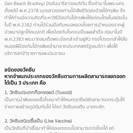
Dan Beach Bradley) มิชชันนารีชาวอเมริกัน ซึ่งเข้ามาในพระนคร
ตั้งแต่ปี พ.ศ.2378 บุตรสาวของท่านได้เสียชีวิตลงด้วยไข้ทรพิษ จึง
ทำให้ท่านมีความคิดที่จะหาวิธีป้องกันไข้ทรพิษให้แก่คนไทยในสมัยนั้น
ในปี พ.ศ.2382 ท่านได้ร่วมมือกับหมอหลวงโดยการนำหนองจากผู้
ป่วยมาปลูกให้คนปกติ เพื่อป้องกันโรคจนเป็นผลสำเร็จ ต่อมาในปี
พ.ศ.2383 พระบาทสมเด็จพระนั่งเกล้าเจ้าอยู่หัว ทรงโปรดเกล้าให้สั่ง
หนองฝีป้องกันไข้ทรพิษเข้ามาจากประเทศสหรัฐอเมริกา เพื่อให้
บริการแก่ข้าราชการและประชาชน
ชนิดของวัคซีน
หากจำแนกประเภทของวัคซีนตามการผลิตสามารถแยกออก
ได้เป็น 3 ประเภท คือ
1. วัคซีนประเภทท็อกซอยด์ (Toxoid)
เป็นการนำพิษของเชื้อโรคมาทำให้หมดฤทธิ์แต่ยังสามารถกระตุ้นให้
ร่างกายสร้างภูมิคุ้มกันได้ ได้แก่ วัคซีนคอตีบ บาดทะยัก
2. วัคซีนชนิดเชื้อเป็น (Live Vaccine)
เป็นวัคซีนที่นำเชื้อมาทำให้อ่อนแรงจนไม่สามารถก่อโรคได้ แต่