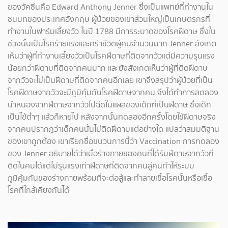
ของวัคซีนคือ Edward Anthony Jenner ซึ่งเป็นแพทย์ที่ทำงานใน
ชนบทของประเทศอังกฤษ ผู้ป่วยของเขาส่วนใหญ่เป็นเกษตรกรที่
ทำงานในฟาร์มเลี้ยงวัว ในปี 1788 มีการระบาดของโรคฝีดาษ ซึ่งใน
ช่วงนั้นเป็นโรคร้ายแรงและคร่าชีวิตผู้คนจำนวนมาก Jenner สังเกต
เห็นว่าผู้ที่ทำงานเลี้ยงวัวเป็นโรคฝีดาษที่ติดจากวัวแต่มีความรุนแรง
น้อยกว่าฝีดาษที่ติดจากคนมาก และยังสังเกตเห็นว่าผู้ที่ติดฝีดาษ
จากวัวจะไม่เป็นฝีดาษที่ติดจากคนอีกเลย เขาจึงสรุปว่าผู้ป่วยที่เป็น
โรคฝีดาษจากวัวจะมีภูมิคุ้มกันโรคฝีดาษจากคน จึงได้ทำการลดลอง
นำหนองจากฝีดาษจากวัวไปฉีดในแผลของเด็กที่เป็นฝีดาษ ซึ่งเด็ก
เป็นไข้ต่ำๆ แล้วก็หายไป หลังจากนั้นทดลองอีกครั้งโดยใช้ฝีดาษจริง
จากคนปรากฏว่าเด็กคนนั้นไม่ติดฝีดาษแต่อย่างใด แปลว่าสมมติฐาน
ของเขาถูกต้อง เขาเรียกชื่อขบวนการนี้ว่า Vaccination การทดลอง
ของ Jenner อธิบายได้ว่าเมื่อร่างกายของคนที่ได้รับฝีดาษจากวัวที่
ติดในคนได้แต่ไม่รุนแรงเท่าฝีดาษที่ติดจากคนสู่คนทำให้ระบบ
ภูมิคุ้มกันของร่างกายพร้อมที่จะต่อสู้และทำลายเชื้อโรคนั้นหรือเชื้อ
โรคที่ใกล้เคียงกันได้