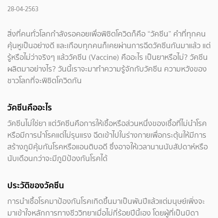
28-04-2563
สิ่งที่คนทั่วโลกกำลังรอคอยเพื่อพิชิตโควิดก็คือ “วัคซีน” คำที่ทุกคน
คุ้นหูเป็นอย่างดี และเกือบทุกคนก็เคยผ่านการฉีดวัคซีนกันมาแล้ว แต่
รู้หรือไม่ว่าจริงๆ แล้ววัคซีน (Vaccine) คืออะไร เป็นยาหรือไม่? วัคซีน
ผลิตมาอย่างไร? วันนี้เราจะมาทำความรู้จักกับวัคซีน ความหวังของ
ชาวโลกที่จะพิชิตโควิดกัน
วัคซีนคืออะไร
วัคซีนไม่ใช่ยา แต่วัคซีนคือการให้เชื้อหรือส่วนหนึ่งของเชื้อที่ไม่นำโรค
หรือมีการนำโรคแต่ไม่รุนแรง ฉีดเข้าไปในร่างกายเพื่อกระตุ้นให้มีการ
สร้างภูมิคุ้มกันโรคหรือแอนติบอดี ซึ่งอาจให้เวลานานนับสัปดาห์หรือ
นับเดือนกว่าจะมีภูมิป้องกันโรคได้
ประวัติของวัคซีน
การนำเชื้อโรคมาป้องกันโรคเกิดขึ้นมาเป็นพันปีแล้วแต่มนุษย์เพิ่งจะ
มาเข้าใจหลักการทางชีววิทยาเมื่อไม่กี่ร้อยปีนี้เอง โดยผู้ที่เป็นบิดา