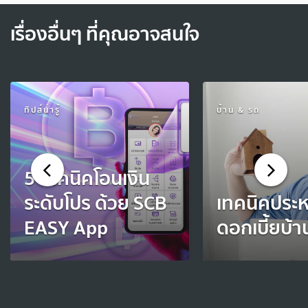
เรื่องอื่นๆ ที่คุณอาจสนใจ
ทิปส์น่ารู้
บ้าน & รถ
5 เทคนิคโอนเงิน
ระดับโปร ด้วย SCB
เทคนิคประห
EASY App
ดอกเบี้ยบ้า