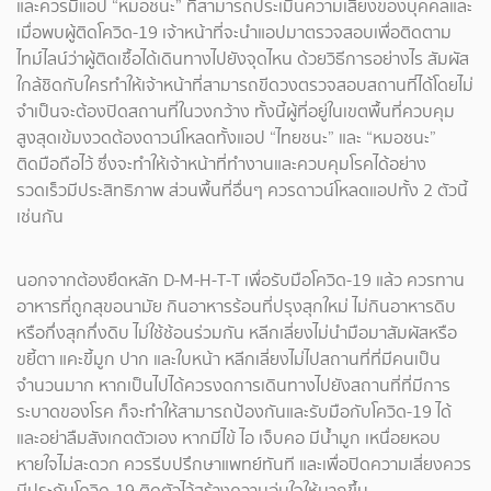
และควรมีแอป “หมอชนะ” ที่สามารถประเมินความเสี่ยงของบุคคลและ
เมื่อพบผู้ติดโควิด-19 เจ้าหน้าที่จะนำแอปมาตรวจสอบเพื่อติดตาม
ไทม์ไลน์ว่าผู้ติดเชื้อได้เดินทางไปยังจุดไหน ด้วยวิธีการอย่างไร สัมผัส
ใกล้ชิดกับใครทำให้เจ้าหน้าที่สามารถขีดวงตรวจสอบสถานที่ได้โดยไม่
จำเป็นจะต้องปิดสถานที่ในวงกว้าง ทั้งนี้ผู้ที่อยู่ในเขตพื้นที่ควบคุม
สูงสุดเข้มงวดต้องดาวน์โหลดทั้งแอป “ไทยชนะ” และ “หมอชนะ”
ติดมือถือไว้ ซึ่งจะทำให้เจ้าหน้าที่ทำงานและควบคุมโรคได้อย่าง
รวดเร็วมีประสิทธิภาพ ส่วนพื้นที่อื่นๆ ควรดาวน์โหลดแอปทั้ง 2 ตัวนี้
เช่นกัน
นอกจากต้องยึดหลัก D-M-H-T-T เพื่อรับมือโควิด-19 แล้ว ควรทาน
อาหารที่ถูกสุขอนามัย กินอาหารร้อนที่ปรุงสุกใหม่ ไม่กินอาหารดิบ
หรือกึ่งสุกกึ่งดิบ ไม่ใช้ช้อนร่วมกัน หลีกเลี่ยงไม่นำมือมาสัมผัสหรือ
ขยี้ตา แคะขี้มูก ปาก และใบหน้า หลีกเลี่ยงไม่ไปสถานที่ที่มีคนเป็น
จำนวนมาก หากเป็นไปได้ควรงดการเดินทางไปยังสถานที่ที่มีการ
ระบาดของโรค ก็จะทำให้สามารถป้องกันและรับมือกับโควิด-19 ได้
และอย่าลืมสังเกตตัวเอง หากมีไข้ ไอ เจ็บคอ มีน้ำมูก เหนื่อยหอบ
หายใจไม่สะดวก ควรรีบปรึกษาแพทย์ทันที และเพื่อปิดความเสี่ยงควร
มีประกันโควิด-19 ติดตัวไว้สร้างความอุ่นใจให้มากขึ้น