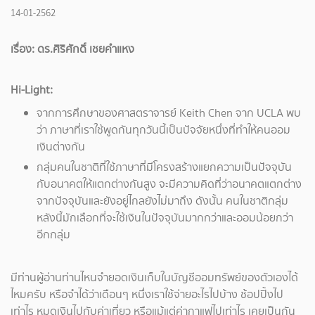
14-01-2562
เรื่อง: ดร.ศิริศักดิ์ เชยคำแหง
Hi-Light:
จากการศึกษาของศาสตราจารย์ Keith Chen จาก UCLA พบ
ว่า ภาษาที่เราใช้พูดกันทุกวันนี้เป็นปัจจัยหนึ่งที่ทำให้คนออม
เงินต่างกัน
กลุ่มคนในชาติที่ใช้ภาษาที่มีโครงสร้างแยกความเป็นปัจจุบัน
กับอนาคตให้แตกต่างกันสูง จะมีความคิดที่ว่าอนาคตแตกต่าง
จากปัจจุบันและยังอยู่ไกลยังไม่มาถึง ดังนั้น คนในชาติกลุ่ม
หลังนี้มักเลือกที่จะใช้เงินในปัจจุบันมากกว่าและออมน้อยกว่า
อีกกลุ่ม
มีท่านผู้อ่านท่านไหนจำยอดเงินเก็บในบัญชีออมทรัพย์ของตัวเองได้
ไหมครับ หรือจำได้ว่าเดือนๆ หนึ่งเราใช้จ่ายอะไรไปบ้าง ช้อปปิ้งไป
เท่าไร หมดเงินไปกับค่าเที่ยว หรือแม้แต่ค่ากาแฟไปเท่าไร เคยเป็นกัน