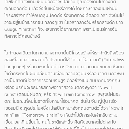
โดยใช้ทิศทางแทน เช่น บอกว่าจะไปสยาม คุณต้องเดินไปทางทิศ
ตะวันออกก่อน แล้วจึงขึ้นเหนือหรือลงใต้ โดยภาษาของชนเผ่านี้มี
โครงสร้างที่ทำให้คนกลุ่มนี้คิดถึงเรื่องทิศทางได้ตลอดเวลา ดังนั้นไม่
ว่าจะอยู่ในป่าเขารกชัน กลางภูเขา ในเวลากลางวันหรือกลางดึก ชาว
Guugu Yimithirr ก็จะหลงทางได้ยากมากๆ เพราะมีเซนส์การจับ
ทิศทางได้ค่อนข้างดี
ในทำนองเดียวกันภาษาบางภาษานั้นมีโครงสร้างให้เราคำนึงถึงเรื่อง
ของเงื่อนเวลาเสมอ คนในประเทศที่ใช้ “ภาษาไร้อนาคต” (Futureless
Language) หรือภาษาที่ไม่มีคำอ้างอิงกาลเวลาอนาคตชัดเจน ซึ่งมัก
ใช้คำกริยาที่ไม่ผันเปลี่ยนตามเงื่อนเวลาปัจจุบันหรืออนาคต มักจะพบ
ว่าเป็นชาติที่มีอัตราการออมเงินสูง ตัวอย่างเช่น สมมติคนอังกฤษ
หรืออเมริกันจะอธิบายสภาพอากาศว่าฝนตกจะพูดว่า “Now it
rains” (ตอนนี้ฝนตก) หรือ “It will rain tomorrow” (พรุ่งนี้ฝนจะ
ตก) ในขณะที่คนในชาติที่ใช้ภาษาไร้อนาคต เช่นใน จีน ญี่ปุ่น หรือ
เยอรมนี จะพูดประโยคซึ่งแปลเป็นภาษาอังกฤษตามตัวได้ว่า “Now it
rain” และ “Tomorrow it rain” จะเห็นว่าไม่มีการผันคำกริยาตาม
เงื่อนเวลาที่เปลี่ยนไป คนในชาติเหล่านี้จะคิดถึงอนาคตไม่ต่างกับ
ปัจจุบัน หรือพูดได้ว่าภาษาทำให้คนกลุ่มนี้คิดไปว่าอนาคตไม่ต่างจาก