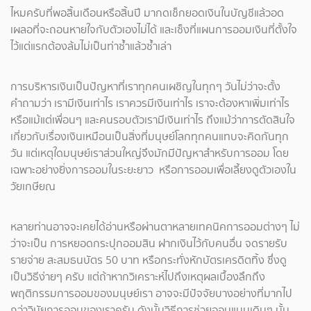
ไหมครับที่พอสิ้นเดือนหรือสิ้นปี มากดเช็กยอดเงินในบัญชีแล้วอด
เผลอที่จะถอนหายใจกับตัวเองไม่ได้ และเซ็งที่แผนการออมเงินที่ตั้งใจ
ไว้แต่แรกต้องล้มไม่เป็นท่าซ้ำแล้วซ้ำเล่า
การบริหารเงินเป็นปัญหาที่เราทุกคนเผชิญในทุกๆ วันไม่ว่าจะตั้ง
คำถามว่า เรามีเงินเท่าไร เราควรมีเงินเท่าไร เราจะต้องหาเพิ่มเท่าไร
หรือแม้แต่เพื่อนๆ และคนรอบตัวเรามีเงินเท่าไร ถึงแม้ว่าการตัดสินใจ
เกี่ยวกับเรื่องเงินเหมือนเป็นสิ่งที่มนุษย์โลกทุกคนแทบจะคิดกันทุก
วัน แต่เหตุใดมนุษย์เราส่วนใหญ่จึงมักมีปัญหาสำหรับการออม โดย
เฉพาะอย่างยิ่งการออมในระยะยาว หรือการออมเพื่อเลี้ยงดูตัวเองใน
วัยเกษียณ
หลายท่านอาจจะเคยได้อ่านหรือผ่านตาหลายเทคนิคการออมต่างๆ ไม่
ว่าจะเป็น การหยอดกระปุกออมสิน ฝากเงินไว้กับคนอื่น จดรายรับ
รายจ่าย สะสมธนบัตร 50 บาท หรือกระทั่งหักบัตรเครดิตทิ้ง ซึ่งดู
เป็นวิธีง่ายๆ ครับ แต่ถ้าหากวิเคราะห์ไปถึงเหตุผลเบื้องลึกถึง
พฤติกรรมการออมของมนุษย์เรา อาจจะมีปัจจัยบางอย่างที่มากไป
กว่าวินัยการออมของเราครับ ดังนั้นวิธีการช่วยออมแบบเดิมๆ นั้น