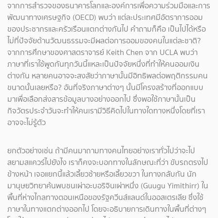
จากการสำรวจของธนาคารโลกและองค์การเพื่อความร่วมมือและการ
พัฒนาทางเศรษฐกิจ (OECD) พบว่า แต่ละประเทศมีอัตราการออม
ของประชากรและครัวเรือนแตกต่างกันไป คำถามก็คือ เป็นไปได้หรือ
ไม่ที่ปัจจัยด้านวัฒนธรรมจะมีผลต่อการออมของคนในแต่ละชาติ?
จากการศึกษาของศาสตราจารย์ Keith Chen จาก UCLA พบว่า
ภาษาที่เราใช้พูดกันทุกวันนี้แหละเป็นปัจจัยหนึ่งที่ทำให้คนออมเงิน
ต่างกัน หลายคนอาจจะสงสัยว่าภาษานั้นมีอิทธิพลต่อพฤติกรรมคน
ขนาดนั้นเลยหรือ? อันที่จริงภาษาต่างๆ นั้นมีโครงสร้างที่ออกแบบ
มาเพื่อเลือกส่งสารข้อมูลบางอย่างออกไป ซึ่งพอใช้ภาษานั้นเป็น
กิจวัตรประจำวันจะทำให้คนเรามีวิธีคิดไปในทางใดทางหนึ่งโดยที่เรา
อาจจะไม่รู้ตัว
ยกตัวอย่างเช่น ถ้ามีคนมาถามทางคนไทยอย่างเราทั่วไปว่าจะไป
สยามสแควร์ไปยังไง เราก็คงจะบอกทางในลักษณะที่ว่า ขับรถตรงไป
ข้างหน้า เจอแยกนี้แล้วเลี้ยวซ้ายหรือเลี้ยวขวา ในทางกลับกัน นัก
มานุษยวิทยาค้นพบชนเผ่าอะบอริจินเผ่าหนึ่ง (Guugu Yimithirr) ใน
พื้นที่ห่างไกลทางตอนเหนือของรัฐควีนส์แลนด์ในออสเตรเลีย ซึ่งใช้
ภาษาในทางแตกต่างออกไป โดยจะอธิบายการเดินทางในพื้นที่ต่างๆ