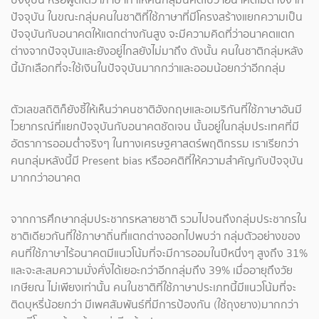
ปัจจุบัน ในขณะกลุ่มคนในชาติที่ใช้ภาษาที่มีโครงสร้างแยกความเป็น
ปัจจุบันกับอนาคตให้แตกต่างกันสูง จะมีความคิดที่ว่าอนาคตแตก
ต่างจากปัจจุบันและยังอยู่ไกลยังไม่มาถึง ดังนั้น คนในชาติกลุ่มหลัง
นี้มักเลือกที่จะใช้เงินในปัจจุบันมากกว่าและออมน้อยกว่าอีกกลุ่ม
ตัวเลขสถิติก็ยังชี้ให้เห็นว่าคนชาติอังกฤษและอเมริกันที่ใช้ภาษาอันมี
ไวยากรณ์ที่แยกปัจจุบันกับอนาคตชัดเจน นั้นอยู่ในกลุ่มประเทศที่มี
อัตราการออมต่ำจริงๆ ในทางเศรษฐศาสตร์พฤติกรรม เราเรียกว่า
คนกลุ่มหลังนี้มี Present bias หรืออคติที่ให้ความสำคัญกับปัจจุบัน
มากกว่าอนาคต
จากการศึกษากลุ่มประชากรหลายชาติ รวมไปจนถึงกลุ่มประชากรใน
ชาติเดียวกันที่ใช้ภาษาถิ่นที่แตกต่างออกไปพบว่า กลุ่มตัวอย่างของ
คนที่ใช้ภาษาไร้อนาคตมีแนวโน้มที่จะมีการออมในปีหนึ่งๆ สูงถึง 31%
และจะสะสมความมั่งคั่งได้เยอะกว่าอีกกลุ่มถึง 39% เมื่ออายุถึงวัย
เกษียณ ไม่เพียงเท่านั้น คนในชาติที่ใช้ภาษาประเภทนี้มีแนวโน้มที่จะ
ติดบุหรี่น้อยกว่า มีเพศสัมพันธ์ที่มีการป้องกัน (ใช้ถุงยาง)มากกว่า