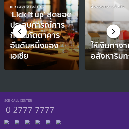
แกะรอยความสำเร็จ
ต่อยอดความมั่งคั่ง
‘Lick it up’ สุดยอด
ประสบการณ์การ
กินในภัตตาคาร
อันดับหนึ่งของ
ให้เงินทำง
เอเชีย
อสังหาริมท
SCB CALL CENTER
0 2777 7777