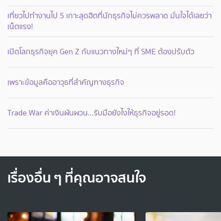
เที่ยวไปทำงานไป 5 เกาะสุดฮิตที่นักธุรกิจไม่ควรพลาด มั่นใจได้เลยว่า
เน็ตแรง!
เปิดโลกธุรกิจยุค Gen Z กับแนวทางใหม่ๆ ที่ SME ต้องปรับตัว
เพราะข้อมูลคืออาวุธที่สำคัญทางธุรกิจ
Trade War ค่าเงินผันผวน...รับมือยังไงให้ธุรกิจอยู่รอด!
เรื่องอื่น ๆ ที่คุณอาจสนใจ