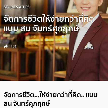
STORIES & TIPS
จัดการชีวิตให้ง่ายกว่าที่คิด
แบบ สน จันทร์ศุภฤกษ์
แชร์
จัดการชีวิต…ให้ง่ายกว่าที่คิด.. แบบ
สน จันทร์ศุภฤกษ์