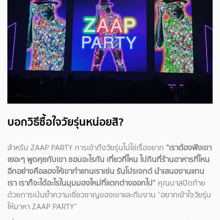
บอกวิธีซื้อใจวัยรุ่นหน่อยสิ?
สำหรับ ZAAP PARTY การเข้าถึงวัยรุ่นไม่ใช่เรื่องยาก
“เราต้องฟังเขา
เยอะๆ พูดคุยกับเขา ชอบอะไรกัน เที่ยวที่ไหน ไปกินที่ร้านอาหารที่ไหน
อีกอย่างคือลองให้เขาทำแทนเราเช่น รันโปรเจกต์ นำเสนองานแทน
เรา เราก็จะได้อะไรในมุมมองใหม่ที่แตกต่างออกไป”
คุณบาสปิดท้าย
ด้วยการเน้นย้ำความเชี่ยวชาญของเขาและทีมงาน “อยากเข้าใจวัยรุ่น
ให้มาหา ZAAP PARTY”