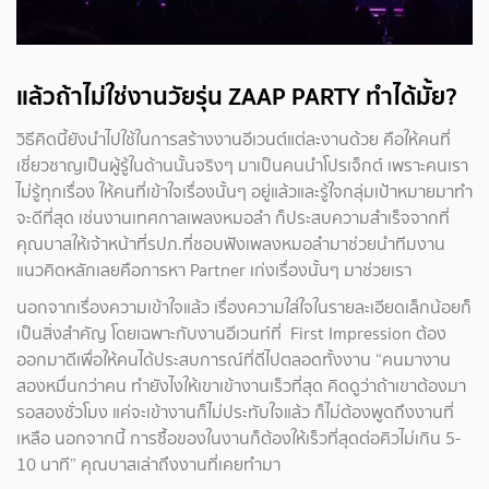
แล้วถ้าไม่ใช่งานวัยรุ่น ZAAP PARTY ทำได้มั้ย?
วิธีคิดนี้ยังนำไปใช้ในการสร้างงานอีเวนต์แต่ละงานด้วย คือให้คนที่
เชี่ยวชาญเป็นผู้รู้ในด้านนั้นจริงๆ มาเป็นคนนำโปรเจ็กต์ เพราะคนเรา
ไม่รู้ทุกเรื่อง ให้คนที่เข้าใจเรื่องนั้นๆ อยู่แล้วและรู้ใจกลุ่มเป้าหมายมาทำ
จะดีที่สุด เช่นงานเทศกาลเพลงหมอลำ ก็ประสบความสำเร็จจากที่
คุณบาสให้เจ้าหน้าที่รปภ.ที่ชอบฟังเพลงหมอลำมาช่วยนำทีมงาน
แนวคิดหลักเลยคือการหา Partner เก่งเรื่องนั้นๆ มาช่วยเรา
นอกจากเรื่องความเข้าใจแล้ว เรื่องความใส่ใจในรายละเอียดเล็กน้อยก็
เป็นสิ่งสำคัญ โดยเฉพาะกับงานอีเวนท์ที่ First Impression ต้อง
ออกมาดีเพื่อให้คนได้ประสบการณ์ที่ดีไปตลอดทั้งงาน “คนมางาน
สองหมื่นกว่าคน ทำยังไงให้เขาเข้างานเร็วที่สุด คิดดูว่าถ้าเขาต้องมา
รอสองชั่วโมง แค่จะเข้างานก็ไม่ประทับใจแล้ว ก็ไม่ต้องพูดถึงงานที่
เหลือ นอกจากนี้ การซื้อของในงานก็ต้องให้เร็วที่สุดต่อคิวไม่เกิน 5-
10 นาที” คุณบาสเล่าถึงงานที่เคยทำมา