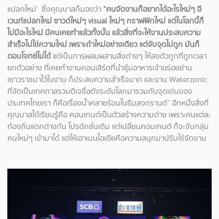
แปลกใหม่’ ซึ่งคุณบาสก็มองว่า
“คนจัดงานก็อยากได้อะไรใหม่ๆ อี
เวนท์แปลกใหม่ ซาวด์ใหม่ๆ visual ใหม่ๆ กราฟฟิกใหม่ แต่ในโลกนี้ก็
ไม่มีอะไรใหม่ มีคนเคยทำแล้วทั้งนั้น แล้วสิ่งที่จะให้งานประสบความ
สำเร็จไม่ใช่ความใหม่ เพราะถ้าใหม่อย่างเดียว แต่จับจุดไม่ถูก มันก็
ตอบโจทย์ไม่ได้
แต่เป็นการผสมผสานสิ่งต่างๆ ให้ลงตัวถูกที่ถูกเวลา
ยกตัวอย่าง ที่เคยทำงานคอนเสิร์ตที่นำซุ้มอาหารเจ้าอร่อยย่าน
เยาวราชมาไว้ในงาน ก็ประสบความสำเร็จมาก และงาน Waterzonic
ที่จัดเป็นเทศกาลรวมดีเจชื่อดังระดับโลกมารวมกับจุดเด่นของ
ประเทศไทยเรา ก็คือเรื่องน้ำคลายร้อนในธีมสงกรานต์” อีกหนึ่งสิ่งที่
คุณบาสได้เรียนรู้คือ คอนเทนต์เป็นตัวสร้างความต่าง เพราะคนแต่ละ
ท้องถิ่นแตกต่างกัน โปรดักชั่นเดิม แต่เปลี่ยนคอนเทนต์ ก็จะจับกลุ่ม
คนใหม่ๆ เข้ามาได้ แต่ให้เอาเมนไอเดียคือความสนุกมาปรับใช้จัดงาน