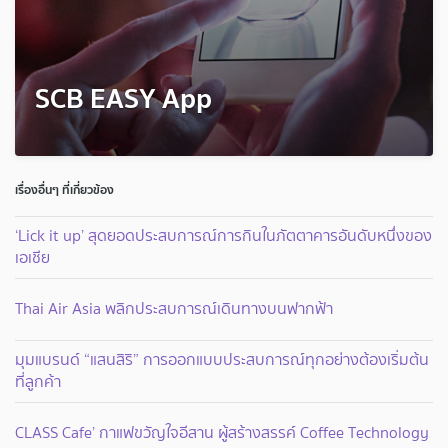
SCB EASY App
เรื่องอื่นๆ ที่เกี่ยวข้อง
‘Lick it up’ สุดยอดประสบการณ์การกินในภัตตาคารอันดับหนึ่งของ
เอเชีย
Thai Air Asia พลิกประสบการณ์เดินทางบนฟากฟ้า
มุมแบรนด์ “แสนสิริ” การออกแบบประสบการณ์ทุกอย่างต้องเริ่มต้น
ที่ลูกค้า
CLASS Cafe’ กาแฟขวัญใจอีสาน ผู้สร้างสรรค์ Coffee Technology