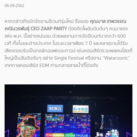
06-09-2562
หากกล่าวถึงนักจัดงานอีเวนท์รุ่นใหม่ ชื่อของ
คุณบาส เทพวรรณ
คณินวรพันธุ์ CEO ZAAP PARTY
ต้องติดโผอันดับต้นๆ คนมาแรง
แห่ง พ.ศ. นี้อย่างแน่นอน ด้วยผลงานการจัดอีเวนท์มากกว่า 600
เวที ทั้งในและต่างประเทศ ในระยะเวลาเพียง 7 ปี และหลายงานได้รับ
เสียงตอบรับเป็นทอล์กออฟเดอะทาวน์ เช่นคอนเสิร์ตรวมพลคนโสดที่
ใหญ่เป็นอันดับต้นๆ อย่าง Single Festival หรืองาน “Waterzonic”
เทศกาลคอนเสิร์ต EDM ท่ามกลางสายน้ำที่โด่งดัง