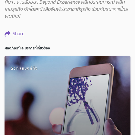
ที่มา : งานสัมมนา Beyond Experience พลิกประสบการณ์ พลิก
เกมธุรกิจ จัดโดยหนังสือพิมพ์ประชาชาติธุรกิจ ร่วมกับธนาคารไทย
พาณิชย์
Share
ผลิตภัณฑ์และบริการที่เกี่ยวข้อง
ดิจิทัลแบงก์กิ้ง