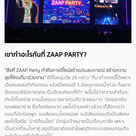
เขาทำอะไรกันที่ ZAAP PARTY?
“สิ่งที่ ZAAP Party ทำคือการดีไซน์สร้างประสบการณ์ สร้างความ
สุขให้คนที่มาร่วมงาน”
ซีอีโอหนุ่มวัย 28 กล่าว “ที่มาทำตรงนี้ได้เพราะ
เป็นคนชอบทำกิจกรรม แล้วเมื่อตอนปี 3 มีเหตุการณ์น้ำท่วม ก็อยาก
จัดคอนเสิร์ตการกุศล เป็นอีเวนต์แรกที่ทำ” แต่ไม่ใช่ว่าความสำเร็จจะ
เกิดได้โดยง่าย งานนั้นคุณบาสขาดทุนถึง 9 แสนบาท “ต้องเอาเงิน
คุณพ่อมาจ่าย ซึ่งก็เครียดมาก เลยไปร้านเหล้า แล้วเราก็สังเกตว่า
ตอนที่นักร้องพูด ‘ขอเสียงคนโสดหน่อย’ จะมีเสียงตอบดังเป็นพิเศษ
เลยได้ไอเดีย “ปาร์ตี้คนโสด” มีกลุ่มเป้าหมายเป็นเด็กมหาลัย เพราะ
เป็นช่วงที่สนใจหาคู่ สรุปคือเราต้องเข้าใจพฤติกรรมของคนก่อนถึง
จะทำอีเวนท์ที่เข้าถึงเขาได้”