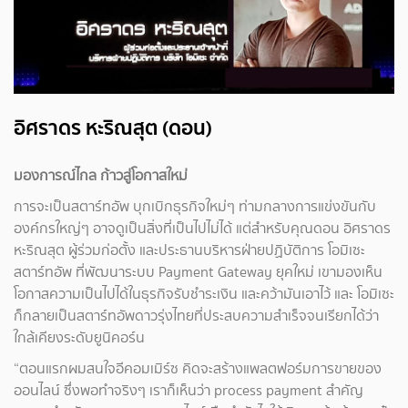
อิศราดร หะริณสุต (ดอน)
มองการณ์ไกล ก้าวสู่โอกาสใหม่
การจะเป็นสตาร์ทอัพ บุกเบิกธุรกิจใหม่ๆ ท่ามกลางการแข่งขันกับ
องค์กรใหญ่ๆ อาจดูเป็นสิ่งที่เป็นไปไม่ได้ แต่สำหรับคุณดอน อิศราดร
หะริณสุต ผู้ร่วมก่อตั้ง และประธานบริหารฝ่ายปฏิบัติการ โอมิเซะ
สตาร์ทอัพ ที่พัฒนาระบบ Payment Gateway ยุคใหม่ เขามองเห็น
โอกาสความเป็นไปได้ในธุรกิจรับชำระเงิน และคว้ามันเอาไว้ และ โอมิเซะ
ก็กลายเป็นสตาร์ทอัพดาวรุ่งไทยที่ประสบความสำเร็จจนเรียกได้ว่า
ใกล้เคียงระดับยูนิคอร์น
“ตอนแรกผมสนใจอีคอมเมิร์ซ คิดจะสร้างแพลตฟอร์มการขายของ
ออนไลน์ ซึ่งพอทำจริงๆ เราก็เห็นว่า process payment สำคัญ