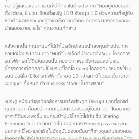
ความรู้และประสบการณ์ที่ได้ศึกษาในต่างประเทศ “ผมอยู่เมืองนอก
ตั้งแต่อายุ 8 ขวบ เรียนที่สหรัฐ 15 ปี อังกฤษ 1 ปี ด้วยความที่อยู่กับ
ชาวต่างชาติเยอะ เลยรู้ว่าเขาให้ความสำคัญกับอะไร มองอะไร และจะ
นำเสนอเขาอย่างไร” คุณชานนท์กล่าว
หลังจากนั้น คุณชานนท์ได้ทำโปรเจ็กต์เสนอนักลงทุนต่างประเทศ
ภายใต้ชื่อบริษัทอนันดา “ผมทำโปรเจ็กต์นำเสนอทั้งระบบ โครงการ
รถไฟฟ้า รถใต้ดินในตอนนั้น ผมวาดภาพระฆังครอบลงไปเลย
(โครงการ)ที่ติดสถานีใช้แบรนด์ไอดีโอ (Ideo) ไกลออกมาหน่อยใช้แบ
รนด์เอลลิโอ (Elio) รถไฟฟ้าทั้งหมด 10 กว่าสถานีในตอนนั้น เราจะ
conquer ทั้งหมด ทำ Business Model ในภาพรวม”
แม้จะดูเหมือนว่าธุรกิจอสังหาริมทรัพย์จะถูก Disrupt ยากที่สุดแต่
คุณชานนท์ ก็มองว่าความเปลี่ยนแปลงรออยู่ในอนาคต “ในอนาคต
ราคาที่ดินจะแพงขึ้น จนกระเป๋าผู้บริโภคโตไม่ทัน ซึ่ง Sharing
Economy จะมีบทบาทมากขึ้น คนจะมอง Housing as a service”
นอกจากนี้ ความสำเร็จในปัจจุบันของอนันดาที่ขายจุดเด่นของคอน
โดติดรถไฟฟ้าในสมการของ Location X Mobility ที่เหมาะกับเมือง