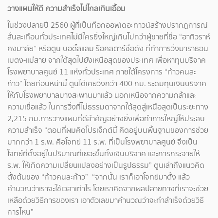
วางแผนให้ดี ความสำเร็จไม่ไกลเกินเอื้อม
ในช่วงปลายปี 2560 ผู้ที่เป็นท๊อกออฟเดอะทาวน์สร้างปรากฎการณ์
สั่นสะเทือนทั่วประเทศไม่มีใครยิ่งใหญ่เกินไปกว่าผู้ชายที่ชื่อ “อาทิวราห์
คงมาลัย” หรือตูน บอดี้สแลม ร๊อคสตาร์ชื่อดัง ที่ทำการวิ่งมาราธอน
เบตง-แม่สาย จากใต้สุดไปยังเหนือสุดของประเทศ เพื่อหาทุนบริจาค
โรงพยาบาลศูนย์ 11 แห่งทั่วประเทศ ภายใต้โครงการ “ก้าวคนละ
ก้าว” โดยก่อนหน้านี้ ตูนได้เคยวิ่งกว่า 400 กม. ระดมทุนเงินบริจาค
ให้กับโรงพยาบาลบางสะพานมาแล้ว นอกเหนือจากความกล้าและ
ความเชื่อแล้ว ในการวิ่งที่ไม่ธรรมดาจากใต้สุดสู่เหนือสุดเป็นระยะทาง
2,215 กม.การวางแผนที่ดีสำคัญอย่างยิ่งเพื่อทำการใหญ่ให้ประสบ
ความสำเร็จ “ตอนที่ผมคิดโปรเจ็กต์นี้ คิดอยู่บนพื้นฐานของการช่วย
มากกว่า 1 ร.พ. คือโจทย์ 11 ร.พ. ที่เป็นโรงพยาบาลศูนย์ จึงเป็น
โจทย์ที่ตั้งอยู่ในปริมาณที่เยอะขึ้นทั้งเงินบริจาค และการกระจายให้
ร.พ. ให้เกิดความเปลี่ยนแปลงอย่างเป็นรูปธรรม” ตูนเล่าถึงแนวคิด
ตั้งต้นของ “ก้าวคนละก้าว” “จากนั้น เราก็เอาโจทย์มาตั้ง แล้ว
คำนวณว่าเราจะใช้เวลาเท่าไร โดยเราคิดจากผลปลายทางที่เราจะช่วย
เหลือด้วยวิธีการของเรา เอาตัวเลขมาคำนวณว่าจะทำสำเร็จด้วยวิธี
การไหน”