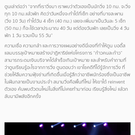
ตูนเล่าต่อว่า “จากที่เราวิ่งมา เราพบว่าตัวเองเป็นนักวิ่ง 10 กม. จะวิ่ง
ทุก 10 กม.แล้วพัก คิดว่าวันหนึ่งจะทำได้กี่เซ็ท อย่างที่บางสะพาน
(วิ่ง 10 วัน) ทำได้วัน 4 เซ็ท (40 กม.) เลยจะเพิ่มมาเป็นวันละ 5 เซ็ท
(50 กม.) ก็จะใช้เวลาประมาณ 40 วัน แต่ต้องวันพัก เลยเป็นวิ่ง 4 วัน
พัก 1 วัน รวมเป็น 55 วัน”
ความเชื่อ ความกล้า และการวางแผนอย่างดีนี่เองที่ทำให้ตูน บอดี้ส
แลมบรรลุเป้าหมายสร้างปาฏิหาริย์แห่งโครงการ “ก้าวคนละก้าว”
สามารถระดมเงินบริจาคได้สำเร็จเกินเป้าหมาย และสำหรับคำถามที่
ว่าตูนเรียนรู้อะไรจากการวิ่ง ตูนตอบว่า เขาโชคดีที่ได้รู้จักการวิ่ง ที่
ช่วยให้ลืมความฟุ้งซ่านที่เกิดขึ้นเมื่อรู้สึกว่าอาชีพนักร้องซึ่งเป็นอาชีพ
ในฝันกลายเป็นงานประจำ สนามวิ่งคือพื้นที่ใหม่ ให้เขาได้ reinvent
ตัวเอง ค้นพบตัวตนใหม่ในสิ่งที่ไม่เคยทำมาก่อน เรียนรู้สิ่งใหม่ แล้วก
ลับมามีพลังอีกครั้ง