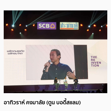
อาทิวราห์ คงมาลัย (ตูน บอดี้สแลม)