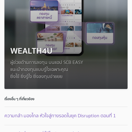
WEALTH4U
ผู้ช่วยด้านการลงทุน บนแอป SCB EASY
แนะนำกองทุนแบบรู้ใจเฉพาะคุณ
ยิ่งใช้ ยิ่งรู้ใจ ยิ่งลงทุนง่ายยย
เรื่องอื่น ๆ ที่เกี่ยวข้อง
ความกล้า มองไกล หัวใจสู่ทางรอดในยุค Disruption ตอนที่ 1