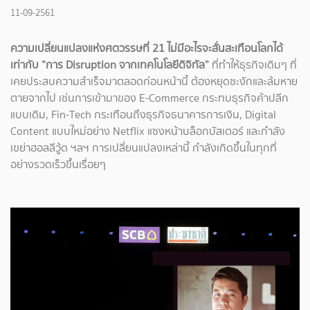
11-09-2561
ความเปลี่ยนแปลงแห่งศตวรรษที่ 21 ไม่มีอะไรจะสั่นสะเทือนโลกได้
เท่ากับ “การ Disruption จากเทคโนโลยีดิจิทัล”
ที่ทำให้ธุรกิจเดิมๆ ที่
เคยประสบความสำเร็จมาตลอดก่อนหน้านี้ ต้องหยุดชะงักและล้มหาย
ตายจากไป เช่นการเข้ามาของ E-Commerce กระทบธุรกิจค้าปลีก
แบบเดิม, Fin-Tech กระเทือนถึงธุรกิจธนาคารการเงิน, Digital
Content แบบใหม่อย่าง Netflix แซงหน้าบล็อกบัสเตอร์ และกำลัง
เขย่าฮอลลีวู้ด ฯลฯ การเปลี่ยนแปลงเหล่านี้ กำลังเกิดขึ้นในทุกที่
อย่างรวดเร็วขึ้นเรื่อยๆ