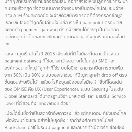
มากๆ สำหรับการขายของออนไลน์ คือทำยังไงให้เงินลูกค้าเข้ากระเป๋า
คนขายเร็วที่สุด ซึ่งตอนนั้นการจ่ายเงินยังเป็นออฟไลน์อยู่ เช่นจ่าย
ทาง ATM ร้านสะดวกซื้อ จะจ่ายด้วยบัตรเครดิตก็ต้องกรอกข้อมูล
เยอะแยะ ใส่ผิดใส่ถูกก็เปลี่ยนใจไม่ซื้อ เราเห็น pain point ตรงนี้เลย
อยากทำ payment gateway ดีๆ ที่จ่ายเงินได้ง่ายๆ เป็นวันคลิก
เปลี่ยนลูกค้าเป็นยอดขายได้เลย” คุณดอน เล่าถึงจุดเริ่มต้นของโอมิ
เซะ
และจากจุดเริ่มต้นในปี 2015 เพียงไม่กี่ปี โอมิเซะก็กลายเป็นระบบ
payment gateway ที่ใช้อย่างกว้างขวางทั้งในกลุ่ม SME และ
องค์กรขนาดใหญ่ “ลูกค้าที่ใช้ระบบโอมิเซะ สามารถปิดการขายเพิ่ม
จาก 50% เป็น 90% ระบบของเราช่วยแก้ปัญหาลูกค้า drop off ตรง
ขั้นตอนจ่ายเงินได้” แล้วอะไรคือจุดแข็งของโอมิเซะ? “สิ่งที่โดดเด่น
ของ OMISE คือ UX (User Experience), ระบบ Security ในระดับ
Global Standard ได้มาตรฐานวีซ่า มาสเตอร์ ฯลฯ ยอมรับ, Service
Level ที่ดี รวมถึง innovation ด้วย”
แม้จะได้ขึ้นชื่อว่าเป็นสตาร์ทอัพดาวรุ่ง แล้ว แต่คุณดอน ก็ยังมองไกล
เพื่อพัฒนาโอมิเซะ อย่างไม่หยุดยั้ง “เรากำลังศึกษาเทคโนโลยี
Blockchain มาใช้ในระบบ payment และอยากทำเน็ตเวิร์คเชื่อมโยง