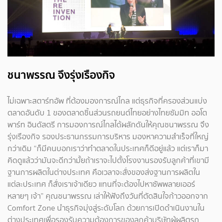
ชนาพรรณ จึงรุ่งเรืองกิจ
ไม่เฉพาะสตาร์ทอัพ ที่ต้องมองการณ์ไกล แต่ธุรกิจที่ครองส่วนแบ่ง
ตลาดอันดับ 1 ของตลาดชิ้นส่วนรถยนต์ไทยอย่างไทยซัมมิท ออโต
พาร์ท อินดัสตรี การมองการณ์ไกลได้ผลักดันให้คุณชนาพรรณ จึง
รุ่งเรืองกิจ รองประธานกรรมการบริหาร มองหาความสำเร็จที่ใหญ่
กว่าเดิม “ก็มีคนบอกเราว่าทำตลาดในประเทศก็ดีอยู่แล้ว แต่เราก็มา
คิดดูแล้วว่ามันจะดีกว่ามั้ยถ้าเราจะไปตั้งโรงงานรองรับลูกค้าที่เขามี
ฐานการผลิตในต่างประเทศ คือเวลาจะสั่งของส่งฐานการผลิตใน
แต่ละประเทศ ก็สั่งเราเจ้าเดียว แทนที่จะต้องไปหาซัพพลายเออร์
หลายๆ เจ้า” คุณชนาพรรณ เล่าให้ฟังถึงวันที่ตัดสินใจก้าวออกจาก
Comfort Zone นำธุรกิจมุ่งสู่ระดับโลก ด้วยการเปิดดำเนินงานใน
ต่างประเทศเพื่อรองรับความต้องการของลูกค้าบริษัทผู้ผลิตรถ