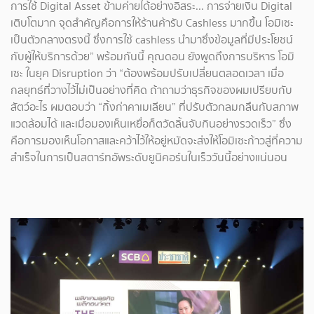
การใช้ Digital Asset ข้ามค่ายได้อย่างอิสระ... การจ่ายเงิน Digital
เติบโตมาก จุดสำคัญคือการให้ร้านค้ารับ Cashless มากขึ้น โอมิเซะ
เป็นตัวกลางตรงนี้ ซึ่งการใช้ cashless นำมาซึ่งข้อมูลที่มีประโยชน์
กับผู้ให้บริการด้วย” พร้อมกันนี้ คุณดอน ยังพูดถึงการบริหาร โอมิ
เซะ ในยุค Disruption ว่า “ต้องพร้อมปรับเปลี่ยนตลอดเวลา เมื่อ
กลยุทธ์ที่วางไว้ไม่เป็นอย่างที่คิด ถ้าถามว่าธุรกิจของผมเปรียบกับ
สัตว์อะไร ผมตอบว่า “กิ้งก่าคาเมเลียน” ที่ปรับตัวกลมกลืนกับสภาพ
แวดล้อมได้ และเมื่อมองเห็นเหยื่อก็ตวัดลิ้นจับกินอย่างรวดเร็ว” ซึ่ง
คือการมองเห็นโอกาสและคว้าไว้ให้อยู่หมัดจะส่งให้โอมิเซะก้าวสู่ที่ความ
สำเร็จในการเป็นสตาร์ทอัพระดับยูนิคอร์นในเร็ววันนี้อย่างแน่นอน