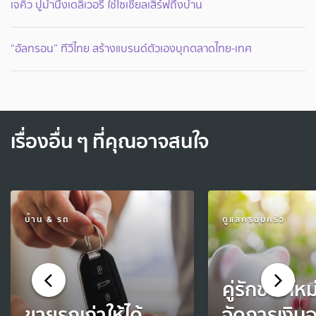
เจคิว ปูม้านึ่งเดลิเวอรี่ ใช้โซเชียลเสิร์ฟถึงบ้าน
“อัลทรอน” ทีวีไทย สร้างแบรนด์ตัวเองบุกตลาดไทย-เทศ
เรื่องอื่น ๆ ที่คุณอาจสนใจ
บ้าน & รถ
ดูแลครอบครัว
คู่รักข้าวให
ขายรถเก่าให้ได้
จัดการเงินอ