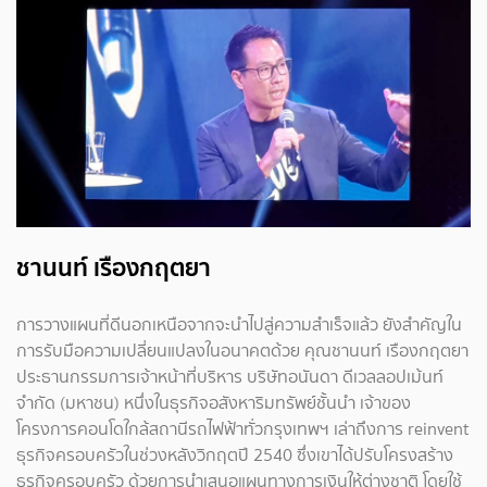
ชานนท์ เรืองกฤตยา
การวางแผนที่ดีนอกเหนือจากจะนำไปสู่ความสำเร็จแล้ว ยังสำคัญใน
การรับมือความเปลี่ยนแปลงในอนาคตด้วย คุณชานนท์ เรืองกฤตยา
ประธานกรรมการเจ้าหน้าที่บริหาร บริษัทอนันดา ดีเวลลอปเม้นท์
จำกัด (มหาชน) หนึ่งในธุรกิจอสังหาริมทรัพย์ชั้นนำ เจ้าของ
โครงการคอนโดใกล้สถานีรถไฟฟ้าทั่วกรุงเทพฯ เล่าถึงการ reinvent
ธุรกิจครอบครัวในช่วงหลังวิกฤตปี 2540 ซึ่งเขาได้ปรับโครงสร้าง
ธุรกิจครอบครัว ด้วยการนำเสนอแผนทางการเงินให้ต่างชาติ โดยใช้