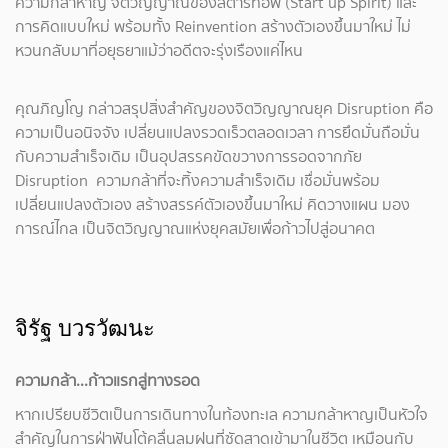
ความกล้าหาญ จิตวิญญาณของสตาร์ทอัพ (Start up Spirit) และ
การคิดแบบใหม่ พร้อมทั้ง Reinvention สร้างตัวเองขึ้นมาใหม่ ไม่
หวนกลับมาที่อยุธยาแม้ว่าอดีตจะรุ่งเรืองแค่ไหน
คุณภิญโญ กล่าวสรุปสิ่งสำคัญของจิตวิญญาณยุค Disruption คือ
ความเป็นอนิจจัง เปลี่ยนแปลงรวดเร็วตลอดเวลา การยึดมั่นถือมั่น
กับความสำเร็จเดิม เป็นอุปสรรคขัดขวางการรอดจากภัย
Disruption ความกล้าที่จะทิ้งความสำเร็จเดิม เชื่อมั่นพร้อม
เปลี่ยนแปลงตัวเอง สร้างสรรค์ตัวเองขึ้นมาใหม่ คิดวางแผน มอง
การณ์ไกล เป็นจิตวิญญาณแห่งยุคสมัยเพื่อก้าวไปสู่อนาคต
จิรัฐ บวรวัฒนะ
ความกล้า...ก้าวแรกสู่ทางรอด
หากเปรียบชีวิตเป็นการเดินทางในท้องทะเล ความกล้าหาญเป็นหัวใจ
สำคัญในการฝ่าฟันโต้คลื่นลมฝนที่ซัดสาดเข้ามาในชีวิต เหมือนกับ