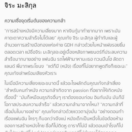
จิระ มะลิกุล
ความเชื่อจุดเริ่มต้นของความกล้า
“การสร้างหนังมีความเสี่ยงมาก หาเงินกู้มาทำยากมาก เพราะมัน
คาดเดาความสำเร็จไม่ได้เลย” คุณเก้ง จิระ มะลิกุล ผู้กำกับและผู้
อำนวยการสร้างมือทองแห่งค่าย GDH กล่าวด้วยใบหน้าแฝงรอยยิ้ม
ตลอดเวลา แม้ชื่อจิระ มะลิกุลจะอยู่เบื้องหลังภาพยนตร์ที่ประสบความ
สำเร็จมากมายอย่าง แฟนฉัน รถไฟฟ้ามาหานะเธอ กวนมึนโฮ ลัดดา
แลนด์ พี่มากพระโขนง “แต่ก็มี (หนัง) เรื่องที่ไม่อยากพูดถึงก็เยอะนะ”
คุณเก้งเล่าพร้อมเสียงหัวเราะ
ในเมื่อมีความเสี่ยงเยอะขนาดนี้ แล้วอะไรผลักดันคุณเก้งกล้าเสี่ยง
“สำหรับคนทำหนัง ความกล้าเกิดจาก passion ที่อยากให้เกิดหนัง
เรื่องนี้” “มันก็เหมือนธุรกิจอื่นๆ เราต้องชอบก่อน อินกับมัน มันก็มี
โอกาสประสบความสำเร็จ” แล้วความกล้ามาจากไหน? “ความกล้าที่
เชื่อมั่นในบางอย่าง” คุณเก้งกล่าวด้วยแววตามุ่งมั่น “อย่างตอนทำ
เรื่องแฟนฉัน ใครๆ ก็บอกว่าเจ๊งแน่ หนังเด็กเป็นหนึ่งในข้อต้องห้าม
ของการสร้างหนังไทย ชื่อก็ไม่ติดหู ดาราก็ไม่มี แล้วตอนเข้าโรงก็ไป