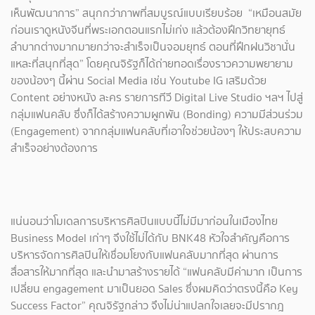
เห็นพัฒนาการ” สนุกกว่าภาพที่สมบูรณ์แบบเรียบร้อย “เหมือนสมัย
ก่อนเราดูหนังจีนที่พระเอกตอนแรกไม่เก่ง แล้วต้องฝึกวิทยายุทธ์
ลำบากต่างมากมายกว่าจะสำเร็จเป็นจอมยุทธ์ ตอนที่ฝึกฝนวิชานั่น
แหละที่สนุกที่สุด” โดยคุณจิรัฐก็ได้ถ่ายทอดเรื่องราวความพยายาม
ของน้องๆ นี้ผ่าน Social Media เช่น Youtube IG เสริมด้วย
Content อย่างหนัง ละคร รายการทีวี Digital Live Studio ฯลฯ ไปสู่
กลุ่มแฟนคลับ ซึ่งก็ได้สร้างความผูกพัน (Bonding) ความมีส่วนร่วม
(Engagement) จากกลุ่มแฟนคลับที่เอาใจช่วยน้องๆ ให้ประสบความ
สำเร็จอย่างต้องการ
แน่นอนว่าโมเดลการบริหารศิลปินแบบนี้ไม่มีมาก่อนในเมืองไทย
Business Model เก่าๆ จึงใช้ไม่ได้กับ BNK48 หัวใจสำคัญคือการ
บริหารจัดการศิลปินให้เชื่อมโยงกับแฟนคลับมากที่สุด ผ่านการ
สื่อสารให้มากที่สุด และนำมาสร้างรายได้ “แฟนคลับมีค่ามาก เป็นการ
เปลี่ยน engagement มาเป็นยอด Sales ซึ่งผมคิดว่าตรงนี้คือ Key
Success Factor” คุณจิรัฐกล่าว จึงไม่น่าแปลกใจเลยจะมีปรากฎ