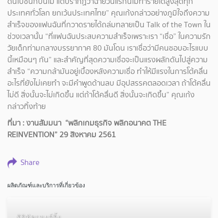
ดันไปชนกับนีโม่ แต่ปรากฏว่าฉายวันแรกนีโม่ทำรายได้สูงสุดทุก
ประเทศทั่วโลก ยกเว้นประเทศไทย” คุณเก้งกล่าวอย่างภูมิใจถึงความ
สำเร็จของแฟนฉันที่กวาดรายได้ถล่มทลายเป็น Talk of the Town ใน
ช่วงเวลานั้น “ที่แฟนฉันประสบความสำเร็จเพราะเรา “เชื่อ” ในความรัก
วัยเด็กท่ามกลางบรรยากาศ 80 มันโดน เราเชื่อว่ามีคนชอบอะไรแบบ
นี้เหมือนๆ กัน” และสำคัญที่สุดความเชื่อจะเป็นแรงผลักดันไปสู่ความ
สำเร็จ “ความกล้ามันอยู่เบื้องหลังความเชื่อ ทำให้มีแรงในการโต้คลื่น
อะไรที่ยังไม่เคยทำ จะมีคำพูดด้านลบ มีอุปสรรคตลอดเวลา ถ้าโต้คลื่น
ไม่ดี สิ่งนั้นจะไม่เกิดขึ้น แต่ถ้าโต้คลื่นดี สิ่งนั้นจะเกิดขึ้น” คุณเก้ง
กล่าวทิ้งท้าย
ที่มา : งานสัมมนา “พลิกเกมธุรกิจ พลิกอนาคต THE
REINVENTION” 29 สิงหาคม 2561
Share
ผลิตภัณฑ์และบริการที่เกี่ยวข้อง
ดิจิทัลแบงก์กิ้ง