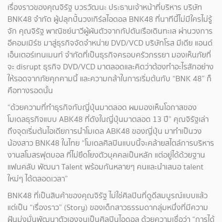
เรื่องราวของคุณจิรัฐ บวรวัฒนะ ประธานเจ้าหน้าที่บริหาร บริษัท
BNK48 จำกัด ผู้ปลุกปั้นวงเกิร์ลไอดอล BNK48 ที่นาทีนี้ไม่มีใครไม่รู้
จัก คุณจิรัฐ พาณิชย์นาวีผู้ผันตัวจากกัปตันเรือเดินทะเล ผ่านวงการ
อีคอมเมิร์ซ มาสู่ธุรกิจจัดจำหน่าย DVD/VCD บริษัทโรส มีเดีย แอนด์
เอ็นเตอร์เทนเมนท์ จำกัดที่เป็นธุรกิจครอบครัวภรรยา มองเห็นภัยที่
จะ disrupt ธุรกิจ DVD/VCD มาตลอดและคิดว่าต้องทำอะไรสักอย่าง
ให้รอดจากภัยคุกคามนี้ และความกล้าในการเริ่มต้นกับ “BNK 48” ก็
คือทางรอดนั้น
“ด้วยความที่ทำธุรกิจกับญี่ปุ่นมาตลอด ผมมองเห็นโอกาสของ
โมเดลธุรกิจแบบ ABK48 ที่ดังในญี่ปุ่นมาตลอด 13 ปี” คุณจิรัฐเล่า
ถึงจุดเริ่มต้นไอเดียการนำโมเดล ABK48 ของญี่ปุ่น มาทำเป็นวง
น้องสาว BNK48 ในไทย “โมเดลศิลปินแบบนี้จะคล้ายสไตล์การบริหาร
งานสโมสรฟุตบอล ที่ไม่ยึดโยงตัวบุคคลเป็นหลัก แต่อยู่ได้ด้วยฐาน
แฟนคลับ พัฒนา Talent พร้อมกันหลายๆ คนและนำเสนอ talent
ใหม่ๆ ได้ตลอดเวลา”
BNK48 ที่เป็นสินค้าของคุณจิรัฐ ไม่ใช่ศิลปินที่ดูดีสมบูรณ์แบบแล้ว
แต่เป็น “เรื่องราว” (Story) ของเด็กสาวธรรมดากลุ่มหนึ่งที่มีความ
ฝันมุ่งมั่นพัฒนาตัวเองจนเป็นศิลปินไอดอล ด้วยความเชื่อว่า “การได้