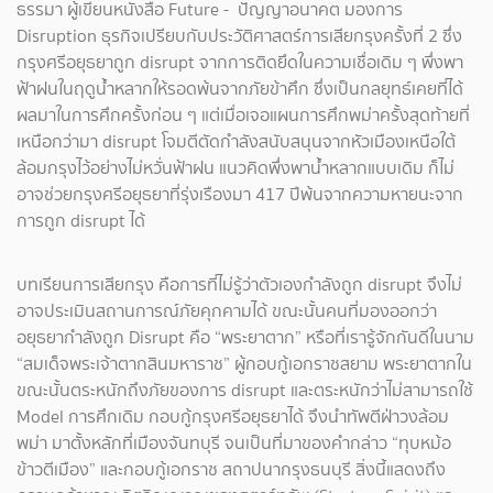
ธรรมา ผู้เขียนหนังสือ Future - ปัญญาอนาคต มองการ
Disruption ธุรกิจเปรียบกับประวัติศาสตร์การเสียกรุงครั้งที่ 2 ซึ่ง
กรุงศรีอยุธยาถูก disrupt จากการติดยึดในความเชื่อเดิม ๆ พึ่งพา
ฟ้าฝนในฤดูน้ำหลากให้รอดพ้นจากภัยข้าศึก ซึ่งเป็นกลยุทธ์เคยที่ได้
ผลมาในการศึกครั้งก่อน ๆ แต่เมื่อเจอแผนการศึกพม่าครั้งสุดท้ายที่
เหนือกว่ามา disrupt โจมตีตัดกำลังสนับสนุนจากหัวเมืองเหนือใต้
ล้อมกรุงไว้อย่างไม่หวั่นฟ้าฝน แนวคิดพึ่งพาน้ำหลากแบบเดิม ก็ไม่
อาจช่วยกรุงศรีอยุธยาที่รุ่งเรืองมา 417 ปีพ้นจากความหายนะจาก
การถูก disrupt ได้
บทเรียนการเสียกรุง คือการที่ไม่รู้ว่าตัวเองกำลังถูก disrupt จึงไม่
อาจประเมินสถานการณ์ภัยคุกคามได้ ขณะนั้นคนที่มองออกว่า
อยุธยากำลังถูก Disrupt คือ “พระยาตาก” หรือที่เรารู้จักกันดีในนาม
“สมเด็จพระเจ้าตากสินมหาราช” ผู้กอบกู้เอกราชสยาม พระยาตากใน
ขณะนั้นตระหนักถึงภัยของการ disrupt และตระหนักว่าไม่สามารถใช้
Model การศึกเดิม กอบกู้กรุงศรีอยุธยาได้ จึงนำทัพตีฝ่าวงล้อม
พม่า มาตั้งหลักที่เมืองจันทบุรี จนเป็นที่มาของคำกล่าว “ทุบหม้อ
ข้าวตีเมือง” และกอบกู้เอกราช สถาปนากรุงธนบุรี สิ่งนี้แสดงถึง