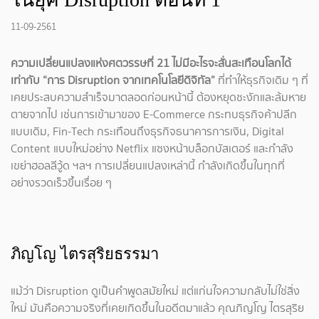
11-09-2561
ความเปลี่ยนแปลงแห่งศตวรรษที่ 21 ไม่มีอะไรจะสั่นสะเทือนโลกได้
เท่ากับ “การ Disruption จากเทคโนโลยีดิจิทัล”
ที่ทำให้ธุรกิจเดิม ๆ ที่
เคยประสบความสำเร็จมาตลอดก่อนหน้านี้ ต้องหยุดชะงักและล้มหาย
ตายจากไป เช่นการเข้ามาของ E-Commerce กระทบธุรกิจค้าปลีก
แบบเดิม, Fin-Tech กระเทือนถึงธุรกิจธนาคารการเงิน, Digital
Content แบบใหม่อย่าง Netflix แซงหน้าบล็อกบัสเตอร์ และกำลัง
เขย่าฮอลลีวู้ด ฯลฯ การเปลี่ยนแปลงเหล่านี้ กำลังเกิดขึ้นในทุกที่
อย่างรวดเร็วขึ้นเรื่อย ๆ
ภิญโญ ไตรสุริยธรรมา
แม้ว่า Disruption ดูเป็นคำพูดสมัยใหม่ แต่แก่นใจความกลับไม่ใช่สิ่ง
ใหม่ มันคือความจริงที่เคยเกิดขึ้นในอดีตมาแล้ว คุณภิญโญ ไตรสุริย