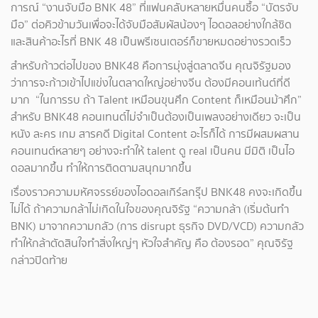
การณ์ “งานจับมือ BNK 48” ที่แฟนคลับหลายหมื่นคนซื้อ “บัตรจับ
มือ” ต่อคิวข้ามวันเพื่อจะได้จับมือสัมผัสน้องๆ ไอดอลอย่างใกล้ชิด
และสินค้าอะไรที่ BNK 48 เป็นพรีเซนเตอร์ก็ขายหมดอย่างรวดเร็ว
สำหรับก้าวต่อไปของ BNK48 คือการมุ่งสู่ตลาดจีน คุณจิรัฐมอง
ว่าการจะก้าวเข้าไปแข่งในตลาดใหญ่อย่างจีน ต้องมีคอนเท้นต์ที่ดี
มาก “ในการรบ ถ้า Talent เหมือนขุนศึก Content ก็เหมือนม้าศึก”
สำหรับ BNK48 คอนเทนต์ไม่จำเป็นต้องเป็นเพลงอย่างเดียว จะเป็น
หนัง ละคร เกม สารคดี Digital Content อะไรก็ได้ การมีผสมผสาน
คอนเทนต์หลายๆ อย่างจะทำให้ talent ดู real เป็นคน มีมิติ เป็นไอ
ดอลมากขึ้น ทำให้การติดตามสนุกมากขึ้น
เรื่องราวความมหัศจรรย์ของไอดอลเกิร์ลกรุ๊ป BNK48 คงจะเกิดขึ้น
ไม่ได้ ถ้าความกล้าไม่เกิดในใจของคุณจิรัฐ “ความกล้า (เริ่มต้นทำ
BNK) มาจากความกลัว (การ disrupt ธุรกิจ DVD/VCD) ความกลัว
ทำให้กล้าตัดสินใจทำสิ่งใหญ่ๆ หัวใจสำคัญ คือ ต้องรอด” คุณจิรัฐ
กล่าวปิดท้าย