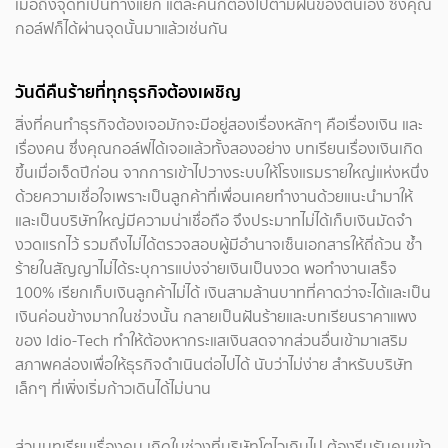
เมื่อถึงจุดที่เป็นทางแยก แต่ละคนก็ต้องไปตามฝันของตนเอง ซึ่งคุณ
กอล์ฟก็ได้ผ่านจุดนั้นมาแล้วเช่นกัน
วันดีคืนร้ายที่ทุกธุรกิจต้องเผชิญ
สิ่งที่คนทำธุรกิจต้องเจอมักจะมีอยู่สองเรื่องหลักๆ คือเรื่องเงิน และ
เรื่องคน ซึ่งคุณกอล์ฟได้เจอแล้วทั้งสองอย่าง บทเรียนเรื่องเงินเกิด
ขึ้นเมื่อเจ็ดปีก่อน จากการเข้าไปวางระบบให้โรงแรมรายใหญ่แห่งหนึ่ง
ด้วยความเชื่อใจเพราะเป็นลูกค้าที่เพื่อนเคยทำงานด้วยแนะนำมาให้
และเป็นบริษัทใหญ่มีความน่าเชื่อถือ จึงประมาทไม่ได้เก็บเงินมัดจำ
งวดแรกไว้ รวมถึงไม่ได้ตรวจสอบผู้มีอำนาจเซ็นเอกสารให้ถี่ถ้วน ซ้ำ
ร้ายในสัญญาไม่ได้ระบุการแบ่งจ่ายเงินเป็นงวด พอทำงานเสร็จ
100% เรียกเก็บเงินลูกค้าไม่ได้ เงินสามล้านบาทที่คาดว่าจะได้และเป็น
เงินค่อนข้างมากในช่วงนั้น กลายเป็นฝันร้ายและบทเรียนราคาแพง
ของ Idio-Tech ทำให้ต้องหากระแสเงินสดจากส่วนอื่นเข้ามาเสริม
สภาพคล่องเพื่อให้ธุรกิจดำเนินต่อไปได้ นับว่าไม่ง่าย สำหรับบริษัท
เล็กๆ ที่เพิ่งเริ่มก้าวเดินได้ไม่นาน
ส่วนบทเรียนเรื่องคน เกิดในช่วงที่บริษัทโตไวเกินไป ต้องรีบรับคนเข้า