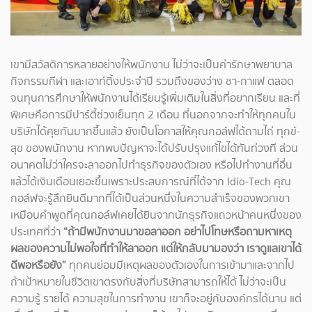
เขามีสวัสดิการหลายอย่างให้พนักงาน ไม่ว่าจะเป็นค่ารักษาพยาบาล
กิจกรรมกีฬา และเอาท์ติ้งประจำปี รวมถึงของว่าง ชา-กาแฟ ตลอด
จนทุนการศึกษาให้พนักงานได้เรียนรู้เพิ่มเติมในสิ่งที่อยากเรียน และที่
พิเศษคือการมีปาร์ตี้ช่วงเย็นทุก 2 เดือน ที่นอกจากจะทำให้ทุกคนใน
บริษัทได้คุยกันมากขึ้นแล้ว ยังเป็นโอกาสให้คุณกอล์ฟได้ถามไถ่ ทุกข์-
สุข ของพนักงาน หากพบปัญหาจะได้ปรับปรุงแก้ไขได้ทันท่วงที ส่วน
อนาคตไม่ว่าใครจะลาออกไปทำธุรกิจของตัวเอง หรือไปทำงานที่อื่น
แล้วได้เงินเดือนเยอะขึ้นเพราะประสบการณ์ที่ได้จาก Idio-Tech คุณ
กอล์ฟจะรู้สึกยินดีมากที่ได้เป็นส่วนหนึ่งในความสำเร็จของพวกเขา
เหมือนคำพูดที่คุณกอล์ฟเคยได้ยินจากนักธุรกิจแถวหน้าคนหนึ่งของ
ประเทศที่ว่า
“ถ้ามีพนักงานมาขอลาออก อย่าไปโทษหรือถามหาเหตุ
ผลของความไม่พอใจที่ทำให้ลาออก แต่ให้กลับมามองว่า เราดูแลเขาได้
ดีพอหรือยัง”
ทุกคนย่อมมีเหตุผลของตัวเองในการเข้ามาและจากไป
ถ้าเป้าหมายในชีวิตเขาตรงกับสิ่งที่บริษัทสามารถให้ได้ ไม่ว่าจะเป็น
ความรู้ รายได้ ความสุขในการทำงาน เขาก็จะอยู่กับองค์กรได้นาน แต่