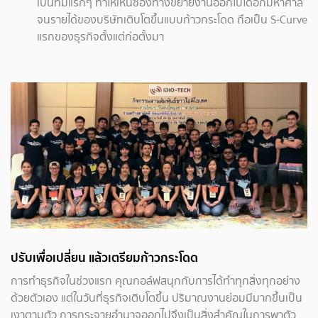
เป็นทีมแรกๆ ทำให้เห็นช่องทางขยายงานออกไปได้อีกมหาศาล
จนรายได้ของบริษัทเติบโตขึ้นแบบก้าวกระโดด ถือเป็น S-Curve
แรกของธุรกิจตั้งแต่ก่อตั้งมา
ปรับเพื่อเปลี่ยน แล้วเตรียมก้าวกระโดด
การทำธุรกิจในช่วงแรก คุณกอล์ฟสนุกกับการได้ทำทุกสิ่งทุกอย่าง
ด้วยตัวเอง แต่ในวันที่ธุรกิจเติบโตขึ้น ปริมาณงานย่อมมีมากขึ้นเป็น
เงาตามตัว การกระจายอำนาจออกไปจึงเป็นสิ่งสำคัญในการพาตัว