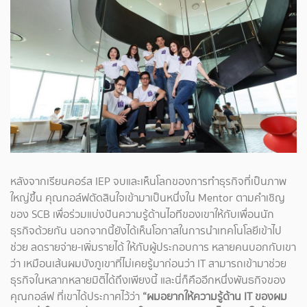
หลังจากเรียนคอร์ส IEP จบและเห็นโลกของการทำธุรกิจที่เป็นภาพ
ใหญ่ขึ้น คุณกอล์ฟตัดสินใจเข้ามาเป็นหนึ่งใน Mentor ตามคำเชิญ
ของ SCB เพื่อร่วมแบ่งปันความรู้ด้านไอทีของเขาให้กับเพื่อนนัก
ธุรกิจด้วยกัน นอกจากนี้ยังได้เห็นโอกาสในการนำเทคโนโลยีเข้าไป
ช่วย ลดรายจ่าย-เพิ่มรายได้ ให้กับผู้ประกอบการ หลายคนบอกกับเขา
ว่า เหมือนเส้นผมบังภูเขาที่ไม่เคยรู้มาก่อนว่า IT สามารถเข้ามาช่วย
ธุรกิจในหลากหลายมิติได้ถึงเพียงนี้ และนี่ก็คืออีกหนึ่งพันธกิจของ
คุณกอล์ฟ ที่เขาได้ประกาศไว้ว่า
“ผมอยากให้ความรู้ด้าน IT ของผม