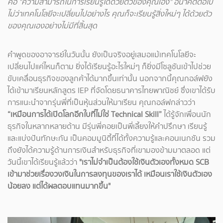
คือ
"ความสามารถในการเรียนรู้ได้ด้วยตัวของคุณเอง"
อนาคตต่อไป
ไม่ว่าเทคโนโลยีจะเปลี่ยนไปอย่างไร คุณก็จะเรียนรู้สิ่งใหม่ๆ ได้ด้วยตัว
ของคุณเองอย่างไม่มีที่สิ้นสุด
คำพูดของอาจารย์ในวันนั้น ยังเป็นจริงอยู่เสมอแม้เทคโนโลยีจะ
เปลี่ยนไปแค่ไหนก็ตาม ยิ่งได้เรียนรู้อะไรใหม่ๆ ก็ยิ่งมีโซลูชันเข้าไปช่วย
ขับเคลื่อนธุรกิจของลูกค้าได้มากขึ้นเท่านั้น นอกจากนี้คุณกอล์ฟยัง
ได้เข้ามาเรียนหลักสูตร IEP ที่จัดโดยธนาคารไทยพาณิชย์ ซึ่งเขาได้รับ
การแนะนำจากรุ่นพี่ที่เป็นหุ้นส่วนให้มาเรียน คุณกอล์ฟกล่าวว่า
“เหมือนการได้เปิดโลกอีกใบที่ไม่ใช่ Technical Skill”
ได้รู้จักเพื่อนนัก
ธุรกิจในหลากหลายด้าน มีรุ่นพี่คอยเป็นพี่เลี้ยงให้คำปรึกษา เรียนรู้
และแบ่งปันทักษะกัน เป็นคอมมูนิตี้ที่ได้ทั้งความรู้และคอนเนกชัน รวม
ถึงยังได้ความรู้ด้านการเงินสำหรับธุรกิจที่เขามองข้ามมาตลอด แต่
วันนี้เขาได้เรียนรู้แล้วว่า
"เราไม่จำเป็นต้องใช้เงินตัวเองทั้งหมด SCB
เข้ามาช่วยเรื่องวงเงินในการลงทุนของเราได้ เหมือนเราใช้เงินตัวเอง
น้อยลง แต่ได้ผลตอบแทนมากขึ้น"