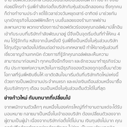
ค่อยมีใครทำ รุ่นพี่กำลังก่อตั้งบริษัทกับหุ้นส่วนอีกสองคน ซึ่งทุกคน
ก็ต่างทำงานประจำ แต่ใช้เวลาช่วงวันหยุดเสาร์-อาทิตย์ มาช่วยกัน
บุกเบิกธุรกิจในออฟฟิศเล็กๆ บนชั้นลอยของร้านกาแฟย่าน
สะพานควาย พวกเขาต้องการนำซอฟต์แวร์ของคุณกอล์ฟมาปลั๊กอิน
เข้ากับระบบที่บริษัทกำลังพัฒนาอยู่ นี่จึงเป็นจุดเริ่มต้นที่ทำให้คน 4
คน ได้รู้จักกัน หลังจากนั้นหนึ่งปี รุ่นพี่ซึ่งเป็นหนึ่งในหุ้นส่วนบริษัท
ได้ทุนรัฐบาลต้องไปเรียนต่อต่างประเทศหลายปี ทำให้ขาดหุ้นส่วนที่
เชี่ยวชาญด้านเทคนิค ด้วยการที่รู้จักคุณกอล์ฟและเห็นความ
สามารถมาก่อนหน้า ทุกคนจึงนึกถึงเขา และชักชวนมาทำธุรกิจร่วม
กัน ประกายแห่งความหวังในการมีธุรกิจของตัวเองถูกจุดขึ้นมาด้วย
โอกาสที่รุ่นพี่หยิบยื่นให้ เขาตัดสินใจมาเริ่มต้นที่บริษัทเกิดใหม่แห่งนี้
ด้วยการเป็นพนักงานประจำคนแรก และแบ่งเงินเดือนส่วนหนึ่งมาซื้อ
หุ้นบริษัททุกๆ เดือน จนเป็นหนึ่งในหุ้นส่วนเต็มตัวได้ในที่สุด
ย่างก้าวใหม่ กับบทบาทที่เปลี่ยนไป
จากพนักงานตัวเล็กๆ คนหนึ่งในองค์กรใหญ่ที่ทำงานตามแต่จะได้รับ
มอบหมาย กลายมาเป็นหนึ่งในเจ้าของบริษัท ต้องเปลี่ยนตัวเองจาก
ผู้ตามเป็นผู้นำ เนื่องจากบริษัทก่อตั้งได้ไม่นาน เงินทุนยังไม่มาก คุณ