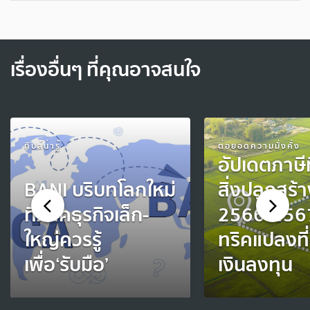
เรื่องอื่นๆ ที่คุณอาจสนใจ
ทิปส์น่ารู้
ต่อยอดความมั่งคั่ง
อัปเดตภาษีท
BANI บริบทโลกใหม่
สิ่งปลูกสร้า
ที่ภาคธุรกิจเล็ก-
2566-2567
ใหญ่ควรรู้
ทริคแปลงที่
เพื่อ‘รับมือ’
เงินลงทุน