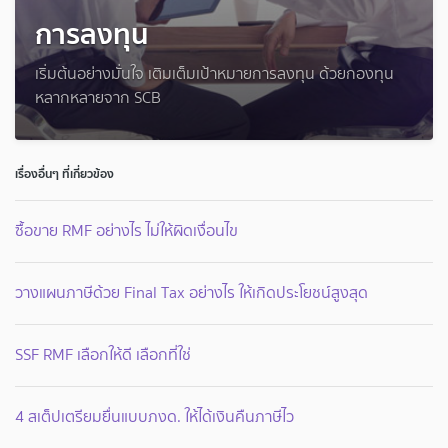
การลงทุน
เริ่มต้นอย่างมั่นใจ เติมเต็มเป้าหมายการลงทุน ด้วยกองทุน
หลากหลายจาก SCB
เรื่องอื่นๆ ที่เกี่ยวข้อง
ซื้อขาย RMF อย่างไร ไม่ให้ผิดเงื่อนไข
วางแผนภาษีด้วย Final Tax อย่างไร ให้เกิดประโยชน์สูงสุด
SSF RMF เลือกให้ดี เลือกที่ใช่
4 สเต็ปเตรียมยื่นแบบภงด. ให้ได้เงินคืนภาษีไว