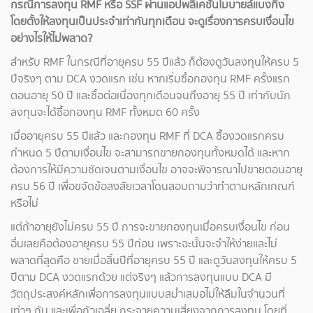
กรณีการลงทุน RMF หรือ SSF ผ่านแอปพลิเคชันโมบายล์แบงกิ้ง
โดยตั้งให้ลงทุนเป็นประจำเท่ากันทุกเดือน จะดูเรื่องการครบเงื่อนไข
อย่างไรให้ไม่พลาด?
สำหรับ RMF ในกรณีที่อายุครบ 55 ปีแล้ว ก็ต้องดูวันลงทุนให้ครบ 5
ปีจริงๆ ตาม DCA งวดแรก เช่น หากเริ่มซื้อกองทุน RMF ครั้งแรก
ตอนอายุ 50 ปี และซื้อต่อเนื่องทุกเดือนจนถึงอายุ 55 ปี เท่ากับนัก
ลงทุนจะได้ซื้อกองทุน RMF ทั้งหมด 60 ครั้ง
เมื่ออายุครบ 55 ปีแล้ว และกองทุน RMF ที่ DCA ซื้องวดแรกครบ
กำหนด 5 ปีตามเงื่อนไข จะสามารถขายกองทุนทั้งหมดได้ และหาก
ต้องการให้มีความชัดเจนตามเงื่อนไข อาจจะพิจารณาไปขายตอนอายุ
ครบ 56 ปี เพื่อขจัดข้อสงสัยเวลาโดนสอบถามว่าทำตามหลักเกณฑ์
หรือไม่
แต่ถ้าอายุยังไม่ครบ 55 ปี การจะขายกองทุนเมื่อครบเงื่อนไข ก่อน
อื่นเลยคือต้องอายุครบ 55 ปีก่อน เพราะฉะนั้นจะจำให้ง่ายและไม่
พลาดที่สุดคือ ขายเมื่อสิ้นปีที่อายุครบ 55 ปี และดูวันลงทุนให้ครบ 5
ปีตาม DCA งวดแรกด้วย แต่จริงๆ แล้วการลงทุนแบบ DCA มี
วัตถุประสงค์หลักเพื่อการลงทุนแบบสม่ำเสมอไม่ให้ลืมในจำนวนที่
เท่าๆ กัน และเพื่อถัวเฉลี่ย กระจายความเสี่ยงจากการลงทุน โดยที่