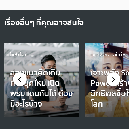
เรื่องอื่นๆ ที่คุณอาจสนใจ
ไลฟ์สไตล์
แกะรอยความสำเร็จ
ส่องแนวคิดเดิน
เจาะพลัง So
ทางยุคใหม่ เปิด
Power สร้า
พรมแดนกันได้ ต้อง
อิทธิพลซื้อใ
มีอะไรบ้าง
โลก