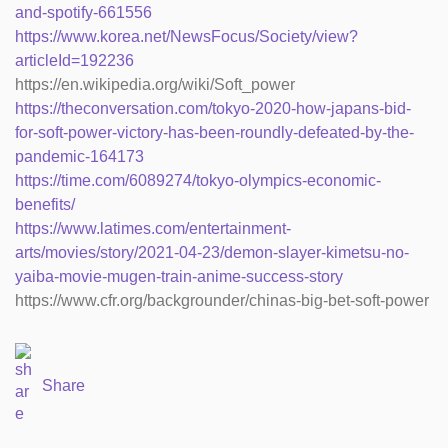
and-spotify-661556
https://www.korea.net/NewsFocus/Society/view?
articleId=192236
https://en.wikipedia.org/wiki/Soft_power
https://theconversation.com/tokyo-2020-how-japans-bid-
for-soft-power-victory-has-been-roundly-defeated-by-the-
pandemic-164173
https://time.com/6089274/tokyo-olympics-economic-
benefits/
https://www.latimes.com/entertainment-
arts/movies/story/2021-04-23/demon-slayer-kimetsu-no-
yaiba-movie-mugen-train-anime-success-story
https://www.cfr.org/backgrounder/chinas-big-bet-soft-power
Share