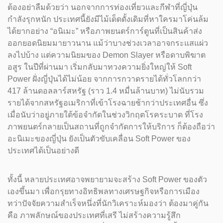
ต้องอย่าลืมด้วยว่า นอกจากการท่องเที่ยวและกีฬาที่ญี่ปุ่น
กำลังรุกหนัก ประเทศนี้ยังมีไม้เด็ดดั้งเดิมที่หาใครมาโค่นล้ม
ได้ยากอย่าง “อนิเมะ” หรือภาพยนตร์การ์ตูนที่เป็นสินค้าส่ง
ออกยอดนิยมมายาวนาน แม้ว่าบางช่วงเวลาอาจกระแสแผ่ว
ลงไปบ้าง แต่ความนิยมของ Demon Slayer หรือดาบพิฆาต
อสูร ในปีที่ผ่านมา เริ่มกลับมาทวงความยิ่งใหญ่ให้ Soft
Power ฝั่งญี่ปุ่นได้ไม่น้อย จากการกวาดรายได้ทั่วโลกกว่า
417 ล้านดอลลาร์สหรัฐ (ราว 1.4 หมื่นล้านบาท) ไม่นับรวม
รายได้จากสหรัฐอเมริกาที่เข้าโรงฉายช้ากว่าประเทศอื่น ซึ่ง
เมื่อนับว่าอยู่ภายใต้ข้อจำกัดในช่วงวิกฤตโรคระบาด ที่โรง
ภาพยนตร์กลายเป็นสถานที่ถูกจำกัดการให้บริการ ก็ต้องถือว่า
อะนิเมะของญี่ปุ่น ยังเป็นตัวขับเคลื่อน Soft Power ของ
ประเทศได้เป็นอย่างดี
ทั้งนี้ หลายประเทศอาจพยายามจะสร้าง Soft Power ของตัว
เองขึ้นมา เพื่อกรุยทางอิทธิพลทางเศรษฐกิจหรือการเมือง
ทว่าปัจจัยความสำเร็จหนึ่งที่นักวิเคราะห์มองว่า ต้องมาคู่กัน
คือ ภาพลักษณ์ของประเทศที่เสรี ไม่สร้างความรู้สึก