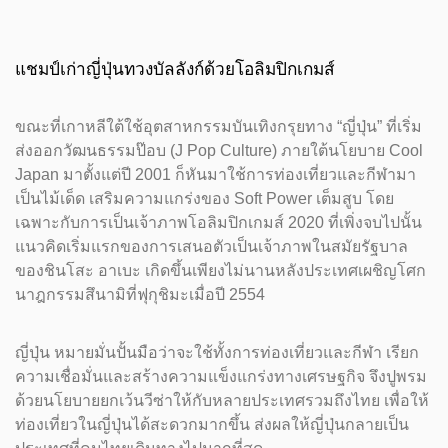
แชมป์เก่าญี่ปุ่นทวงบัลลังก์ด้วยโอลิมปิกเกมส์
ขณะที่เกาหลีใต้ใช้อุตสาหกรรมบันเทิงกรุยทาง “ญี่ปุ่น” ที่เริ่ม
ส่งออกวัฒนธรรมป๊อบ (J Pop Culture) ภายใต้นโยบาย Cool
Japan มาตั้งแต่ปี 2001 ก็หันมาใช้การท่องเที่ยวและกีฬามา
เป็นไม้เด็ด เสริมความแกร่งของ Soft Power เต็มสูบ โดย
เฉพาะกับการเป็นเจ้าภาพโอลิมปิกเกมส์ 2020 ที่เพิ่งจบไปนั้น
แนวคิดเริ่มแรกของการเสนอตัวเป็นเจ้าภาพในสมัยรัฐบาล
ของชินโสะ อาเบะ เกิดขึ้นเพียงไม่นานหลังประเทศเผชิญโศก
นาฎกรรมสึนามิที่ฟุกุชิมะเมื่อปี 2554
ญี่ปุ่น หมายมั่นปั้นมือว่าจะใช้ทั้งการท่องเที่ยวและกีฬา เรียก
ความเชื่อมั่นและสร้างความแข็งแกร่งทางเศรษฐกิจ จึงปูพรม
ด้วยนโยบายยกเว้นวีซ่าให้กับหลายประเทศรวมถึงไทย เพื่อให้
ท่องเที่ยวในญี่ปุ่นได้สะดวกมากขึ้น ส่งผลให้ญี่ปุ่นกลายเป็น