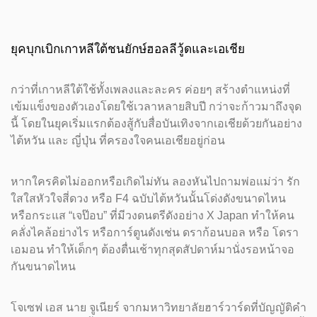
ยุคบุกเบิกเกาหลีใต้ชนยักษ์ฮอลลีวู้ดและเอเชีย
กว่าที่เกาหลีใต้ใช้ทั้งเพลงและละคร ค่อยๆ สร้างตำแหน่งที่
เข้มแข็งของตัวเองโดยใช้เวลาหลายสิบปี กว่าจะก้าวมาถึงจุด
นี้ โดยในยุคเริ่มแรกต้องสู้กับสื่อบันเทิงจากเอเชียด้วยกันอย่าง
ไต้หวัน และ ญี่ปุ่น ที่ครองใจคนเอเชียอยู่ก่อน
หากใครคิดไม่ออกหรือเกิดไม่ทัน ลองหันไปถามพ่อแม่ว่า รัก
ใสใสหัวใจสี่ดวง หรือ F4 ฉบับไต้หวันนั้นโด่งดังขนาดไหน
หรือกระแส “เจป๊อบ” ที่มีวงดนตรีดังอย่าง X Japan ทำให้คน
คลั่งไคล้อย่างไร หรือการ์ตูนดังเช่น ดราก้อนบอล หรือ โดรา
เอมอน ทำให้เด็กๆ ต้องตื่นเช้าทุกสุดสัปดาห์มานั่งรอหน้าจอ
กันขนาดไหน
โจเซฟ เอส นาย จูเนียร์ จากมหาวิทยาลัยฮาร์วาร์ดที่บัญญัติคำ