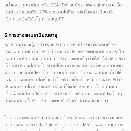
สม่ำเสมอทุกๆ เดือน หรือ DCA (Dollar-Cost Averaging) อาจเริ่ม
ต้นด้วยจำนวนเงิน 10% ของรายได้ที่เราหาได้ในแต่ละเดือน ก็จะ
เป็นการสร้างวินัยในการลงทุนที่ดี
5.การวางแผนเกษียณอายุ
หลายคนอาจจะรู้สึกว่า เพิ่งเรียนจบและเริ่มทำงาน ต้องคิดเรื่อง
วางแผนเกษียณแล้วเหรอ คำตอบ คือ ใช่! เพราะแผนเกษียณอายุเป็น
แผนภาคบังคับของทุกคน การเริ่มวางแผนเร็ว ทำให้เรารู้เป้าหมายได้
เร็ว หาทางที่จะไปถึงเป้าหมายได้หลายวิธี และมีเวลาสำหรับความผิด
พลาด และเริ่มต้นใหม่ได้ นอกจากนี้การเริ่มต้นวางแผนก่อน ก็ทำให้
เราสามารถเกษียณได้เร็วกว่า โดยไม่จำเป็นต้องรอจนถึงอายุ 60 ปี
จึงจะเกษียณได้ เรื่องเกษียณจึงไม่ใช่แค่เรื่องของคนใกล้เกษียณ แต่
เป็นเรื่องที่เด็กจบใหม่ หรือวัยทำงานต้องเริ่มต้นวางแผนไปพร้อมๆ
กับแผนอื่นๆ ในชีวิต ยิ่งวางแผนเร็ว ยิ่งมีวินัย ยิ่งสบายกว่า
ในการวางแผนเกษียณ มีปัจจัยที่ต้องคำนึงหลายด้าน เช่น อายุขัยที่
คาดว่าจะเสียชีวิต Lifestyle หรือรูปแบบการใช้ชีวิตหลังเกษียณว่าเรา