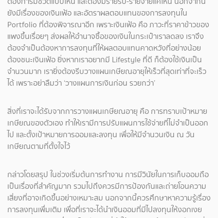
ต้องการมีชีวิตแบบไหน และต้องมีรายรับ-รายจ่ายแค่ไหน นอกจากนี้
ยังมีเรื่องของเงินเฟ้อ และอัตราผลตอบแทนของการลงทุนใน
Portfolio ที่ต้องพิจารณาอีก เพราะเงินเฟ้อ คือ ภาวะที่ราคาข้าวของ
แพงขึ้นเรื่อยๆ ส่งผลให้อำนาจซื้อของเงินในกระเป๋าเราลดลง เราจึง
ต้องจำเป็นต้องหาการลงทุนที่ให้ผลตอบแทนคาดหวังที่อย่างน้อย
ต้องชนะเงินเฟ้อ ยิ่งหากเราอยากมี Lifestyle ที่ดี ก็ต้องใช้เงินเป็น
จำนวนมาก เรายิ่งต้องรีบวางแผนเกษียณอายุให้เร็วที่สุดเท่าที่จะเร็ว
ได้ เพราะอย่าลืมว่า ‘วางแผนการเงินก่อน รวยกว่า’
สิ่งที่เราจะได้รับจากการวางแผนเกษียณอายุ คือ การทราบเป้าหมาย
เกษียณของตัวเอง ทำให้เรามีการปรับแผนการใช้จ่ายที่ไม่จำเป็นออก
ไป และตั้งเป้าหมายการออมและลงทุน เพื่อให้มีจำนวนเงิน ณ วัน
เกษียณตามที่ตั้งใจไว้
กล่าวโดยสรุป ในช่วงเริ่มต้นการทำงาน การมีวินัยในการเก็บออมถือ
เป็นเรื่องที่สำคัญมาก รวมไปถึงควรมีการป้องกันและถ่ายโอนความ
เสี่ยงที่อาจเกิดขึ้นอย่างเหมาะสม นอกจากนี้ควรศึกษาหาความรู้เรื่อง
การลงทุนเพื่มเติม เพื่อที่เราจะได้นำเงินออมที่มีไปลงทุนให้งอกเงย