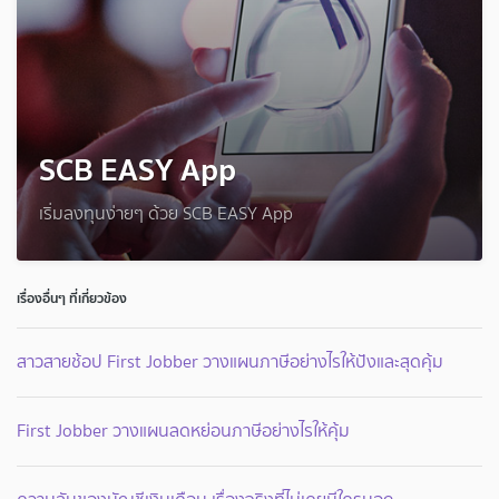
SCB EASY App
เริ่มลงทุนง่ายๆ ด้วย SCB EASY App
เรื่องอื่นๆ ที่เกี่ยวข้อง
สาวสายช้อป First Jobber วางแผนภาษีอย่างไรให้ปังและสุดคุ้ม
First Jobber วางแผนลดหย่อนภาษีอย่างไรให้คุ้ม