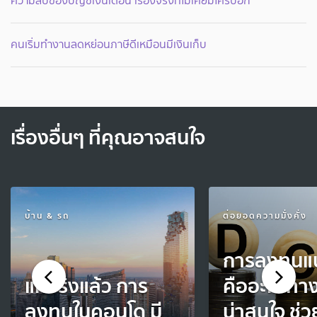
ความลับของบัญชีเงินเดือน เรื่องจริงที่ไม่เคยมีใครบอก
คนเริ่มทำงานลดหย่อนภาษีดีเหมือนมีเงินเก็บ
เรื่องอื่นๆ ที่คุณอาจสนใจ
บ้าน & รถ
ต่อยอดความมั่งคั่ง
การลงทุนแ
แท้จริงแล้ว การ
คืออะไร ทาง
ลงทุนในคอนโด มี
น่าสนใจ ช่