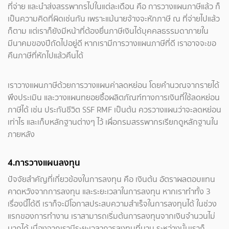
ที่จ่าย และนำส่งสรรพากรไปในแต่ละเดือน คือ การวางแผนภาษีแล้ว ก็
เป็นความคิดที่ผิดเช่นกัน เพราะแม้นายจ้างจะหักภาษี ณ ที่จ่ายไปแล้ว
ก็ตาม แต่เราก็ยังมีหน้าที่ต้องยื่นภาษีเงินได้บุคคลธรรมดาภายใน
มีนาคมของปีถัดไปอยู่ดี หากเรามีการวางแผนภาษีที่ดี เราอาจจะขอ
คืนภาษีที่หักไปแล้วคืนได้
เราวางแผนภาษีด้วยการวางแผนค่าลดหย่อน โดยคำนวณจากรายได้
พึงประเมิน และวางแผนทยอยซื้อผลิตภัณฑ์ทางการเงินที่ใช้ลดหย่อน
ภาษีได้ เช่น ประกันชีวิต SSF RMF เป็นต้น ควรวางแผนว่าจะลดหย่อน
เท่าไร และเก็บหลักฐานต่างๆ ไว้ เผื่อกรมสรรพากรเรียกดูหลักฐานใน
ภายหลัง
4.การวางแผนลงทุน
ปัจจัยสำคัญที่เกี่ยวข้องในการลงทุน คือ เงินต้น อัตราผลตอบแทน
คาดหวังจากการลงทุน และระยะเวลาในการลงทุน หากเราทำทั้ง 3
เรื่องนี้ได้ดี เราก็จะมีโอกาสประสบความสำเร็จในการลงทุนได้ ในช่วง
แรกของการทำงาน เราสามารถเริ่มต้นการลงทุนจากเงินจำนวนไม่
มากได้ เนื่องจากเรามีระยะเวลาการลงทุนที่นาน ระหว่างนั้นเราก็