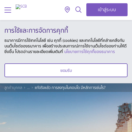
เข้าสู่ระบบ
การใช้และการจัดการคุกกี้
ธนาคารมีการใช้เทคโนโลยี เช่น คุกกี้ (cookies) และเทคโนโลยีที่คล้ายคลึงกัน
บนเว็บไซต์ของธนาคาร เพื่อสร้างประสบการณ์การใช้งานเว็บไซต์ของท่านให้ดี
ยิ่งขึ้น โปรดอ่านรายละเอียดเพิ่มเติมที่
นโยบายการใช้คุกกี้ของธนาคาร
ยอมรับ
ลูกค้าบุคคล
...
แท้จริงแล้ว การลงทุนในคอนโด มีหลักการเช่นไร?