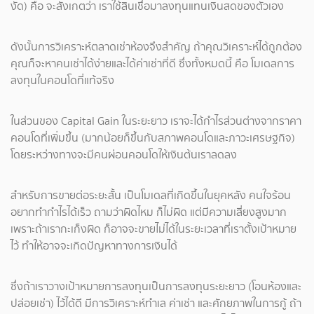
งัด)​ คือ จะสังเกตว่า​ เราใช้สินเชื่อมาลงทุนแทนเงินสดของตัวเอง​
ดังนั้นการวิเคราะห์ตลาดเช่าห้องจึงสำคัญ ถ้าคุณวิเคราะห์​ได้ถูกต้อง​
คุณก็จะหาคนเช่าได้​ง่ายและได้ค่าเช่าที่ดี ซึ่งทั้งหมดนี้ คือ โมเดลการ
ลงทุนในคอนโดที่แท้จริง
ในส่วนของ Capital Gain ในระยะยาว​ เราจะได้กำไรส่วนต่างจากราคา
คอนโดที่เพิ่มขึ้น​ (มากน้อยก็ขึ้นกับสภาพคอนโดและภาวะเศรษฐกิจ)
โดยระหว่างทางจะมีคนผ่อนคอนโดให้เงินต้นเราลดลง​
สำหรับการขายต่อระยะสั้น​ เป็นโมเดลที่เกิดขึ้นในยุคหลัง​ คนใจร้อน​
อยากทำกำไรได้เร็ว​ ถามว่าผิดไหม​ ก็ไม่ผิด​ แต่มีความเสี่ยงสูงมาก​
เพราะถ้าเรากะเก็งผิด​ ก็อาจจะขายไม่ได้ในระยะเวลาที่เราตั้งเป้าหมาย
ไว้​ ทำให้อาจจะเกิดปัญหา​ทางการเงินได้
ซึ่งถ้าเราวางเป้าหมายการลงทุนเป็นการลงทุนระยะยาว (โอนห้องและ
ปล่อยเช่า) ไว้ได้ดี มีการวิเคราะห์ทำเล​ ค่าเช่า​ และศักยภาพ​ในการกู้​ ถ้า