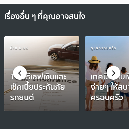
เรื่องอื่น ๆ ที่คุณอาจสนใจ
บ้าน & รถ
ดูแลครอบครัว
10 วิธีเซฟเงินและ
เทคนิคเก็บเง
เช็คเบี้ยประกันภัย
ง่ายๆ ให้สบ
รถยนต์
ครอบครัว