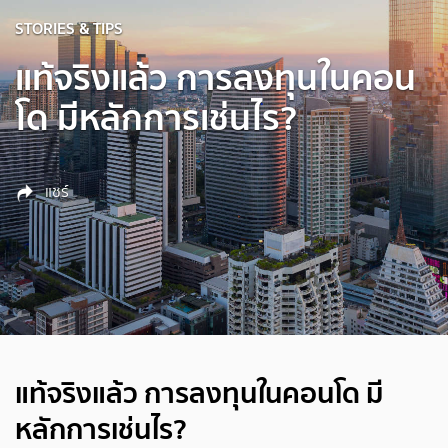
STORIES & TIPS
แท้จริงแล้ว การลงทุนในคอน
โด มีหลักการเช่นไร?
แชร์
แท้จริงแล้ว การลงทุนในคอนโด มี
หลักการเช่นไร?