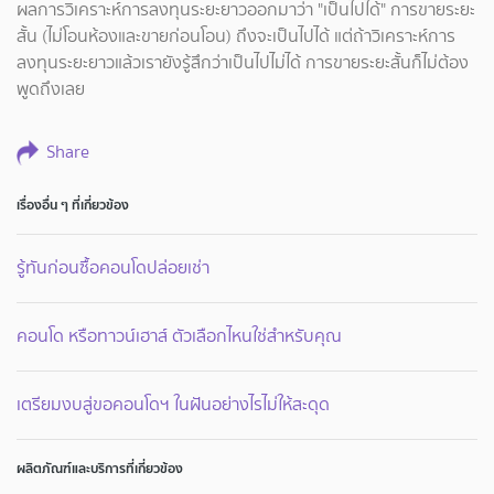
ผลการวิเคราะห์การลงทุนระยะยาวออกมาว่า​ "เป็นไปได้" การขายระยะ
สั้น (ไม่โอนห้องและขายก่อนโอน) ถึงจะเป็นไปได้​ แต่ถ้าวิเคราะห์การ
ลงทุนระยะยาวแล้วเรายังรู้สึกว่าเป็นไปไม่ได้​ การขายระยะสั้นก็ไม่ต้อง
พูดถึงเลย
Share
เรื่องอื่น ๆ ที่เกี่ยวข้อง
รู้ทันก่อนซื้อคอนโดปล่อยเช่า
คอนโด หรือทาวน์เฮาส์ ตัวเลือกไหนใช่สำหรับคุณ
เตรียมงบสู่ขอคอนโดฯ ในฝันอย่างไรไม่ให้สะดุด
ผลิตภัณฑ์และบริการที่เกี่ยวข้อง