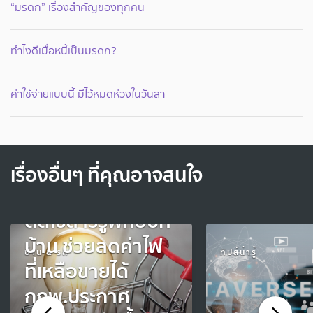
“มรดก” เรื่องสำคัญของทุกคน
ทำไงดีเมื่อหนี้เป็นมรดก?
ค่าใช้จ่ายแบบนี้ มีไว้หมดห่วงในวันลา
เรื่องอื่นๆ ที่คุณอาจสนใจ
ติดโซล่าร์รูฟท็อปที่
บ้าน ช่วยลดค่าไฟ
บ้าน & รถ
ทิปส์น่ารู้
ที่เหลือขายได้
กกพ.ประกาศ