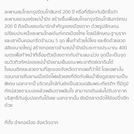
สะพานสมโภชกรุงรัตนโกสินทร์ 200 ปี หรือที่เรียกกันอีกชื่อว่า
สะพานแขวนแห่งแม่น้ำปิง สร้างขึ้นเพื่อสมโภชกรุงรัตนโกสินทร์ครบ
200 ปี ถือเป็นแลนด์มาร์กสำคัญของเมืองตาก ด้วยรูปลักษณะ
เปรียบประหนึ่งสะพานโกลเด้นท์เกตเมืองไทย โดยมีลักษณะฐานราก
และเสาเป็นคอนกรีตจำนวน 5 จุด พื้นทำด้วยไม้โยง และยึดด้วยลวด
สลิงขนาดใหญ่ สร้างทอดยาวข้ามแม่น้ำปิงมีระยะทางประมาณ 400
เมตรเพื่อทำหน้าที่เชื่อมตัวเมืองตากกับตำบลมะม่วง จุดนี้จะเป็นจุด
ชมวิวทิวทัศน์ของแม่น้ำปิงยามเย็นขณะพระอาทิตย์ตกดินได้
โรแมนติคและสวยงามที่สุดของจังหวัดตากเลยก็ว่าได้ โดยเฉพาะใน
ตอนกลางคืนยามเมื่อเปิดไฟแล้วแสงที่ตัดกับผืนน้ำยิ่งดูสวยงามเป็น
พิเศษ นอกจากนี้ บริเวณใกล้กันยังเป็นสวนเฉลิมพระเกียรติฯ ที่มีภูมิ
ทัศน์สวยงามมองแล้วเพลินตาเพลินใจ สามารถเดินเล่นไปรับอากาศ
บริสุทธิ์กันชุ่มปอดกันได้เลย นอกจากนั้น ยังมีตลาดนัดให้ช้อปปิ้งอีก
ด้วย
ที่ตั้ง อำเภอเมือง จังหวัดตาก