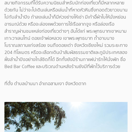
สบายกิจกรรมที่ได้รับความนิยมสำหรับนักท่องเที่ยวก็มีหลากหลาย
ด้วยกัน ไม่ว่าจะไปเดินเล่นหรือเล่นน้ำที่หาดหัวหินซึ่งทอดตัวยาวขนาน
ไปกับลำน้ำปิง ถ้าลงเล่นน้ำก็มีห่วงย่างให้เช่า มีเก้าอี้ผ้าใบให้นั่งหย่อน
อารมณ์ด้วย หรือจะล่องแพด้วยการใช้เรือลากจูง หรือล่องเรือ
สำราญผ่านชมแหล่งท่องเที่ยวต่างๆ อันได้แก่ พระพุทธบาทเขาหนาม
เกาะวาเลนไทน์ ดอยเจ้าพ่อหลวง เขาพระพุทธบาท ถ้ำอาบนาง
โบราณสถานแก่งสร้อย จนถึงดอยเต่า จังหวัดเชียงใหม่ รวมระยะทาง
204 กิโลเมตร หรือจะเลือกเดินป่าสัมผัสธรรมชาติและภูมิประเทศสอง
ฝั่งลำน้ำปิงอย่างใกล้ชิดก็ได้ อีกทั้งยังมีร้านกาแฟน่ารักให้นั่งพัก ชื่อ
Bed Bar Coffee และบริเวณด้านหลังร้านยังมีที่พักไว้บริการด้วย
ที่ตั้ง ตำบลบ้านนา อำเภอสามเงา จังหวัดตาก