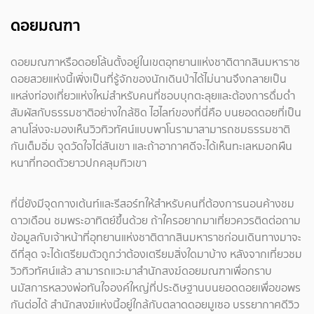
ดอยมณฑา
ดอยมณฑาหรือดอยโล้นตั้งอยู่ในเขตอุทยานแห่งชาติตากสินมหาราช
ดอยสวยแห่งนี้เพิ่งเป็นที่รู้จักของนักเดินป่าได้ไม่นานจึงกลายเป็น
แหล่งท่องเที่ยวแห่งใหม่สำหรับคนที่ชอบบุกตะลุยและต้องการดื่มด่ำ
สัมผัสกับธรรมชาติอย่างใกล้ชิด ไฮไลท์ของที่นี่คือ บนยอดดอยที่เป็น
ลานโล่งจะมองเห็นวิวทิวทัศน์แบบพาโนรามาสามารถชมธรรมชาติ
กันเต็มอิ่ม จุดวัดใจไต่สันเขา และถ้าอากาศดีจะได้เห็นทะเลหมอกผืน
หนาที่ทอดตัวยาวปกคลุมทิวเขา
ที่นี่ยังมีจุดกางเต้นท์และรีสอร์ทให้สำหรับคนที่ต้องการนอนค้างชม
ดาวเดือน ชมพระอาทิตย์ขึ้นด้วย ถ้าใครอยากมาเที่ยวควรติดต่อถาม
ข้อมูลกับเจ้าหน้าที่อุทยานแห่งชาติตากสินมหาราชก่อนเดินทางมาจะ
ดีที่สุด จะได้เตรียมตัวถูกว่าต้องเตรียมสิ่งใดมาบ้าง หลังจากเที่ยวชม
วิวทิวทัศน์แล้ว สามารถแวะมาสำนักสงฆ์ดอยมณฑาเพื่อกราบ
นมัสการหลวงพ่อทันใจองค์ใหญ่ที่ประดิษฐานบนยอดดอยเพื่อขอพร
กันต่อได้ สำนักสงฆ์แห่งนี้อยู่ใกล้กับตลาดดอยมูเซอ บรรยากาศดีวิว