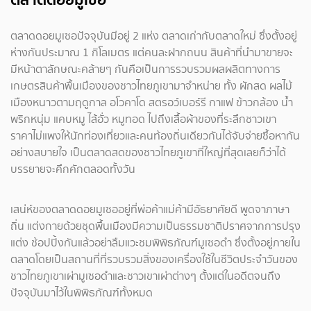
ตลาดดอยมูเซอปัจจุบันมีอยู่ 2 แห่ง ตลาดเก่ากับตลาดใหม่ ซึ่งตั้งอยู่
ห่างกันประมาณ 1 กิโลเมตร แต่คนละฝากถนน สินค้าที่นำมาขายจะ
มีหน้าตาลักษณะคล้ายๆ กันคือเป็นการรวบรวมผลผลิตทางการ
เกษตรสินค้าพื้นเมืองของชาวไทยภูเขามาจำหน่าย ทั้ง ผักสด ผลไม้
เมืองหนาวตามฤดูกาล อโวคาโด สตรอว์เบอร์รี กาแฟ ข้าวกล้อง น้ำ
พริกหนุ่ม แคบหมู ไส้อั่ว หมูทอด ไปถึงเสื้อผ้าของที่ระลึกชาวเขา
ราคาไม่แพงให้นักท่องเที่ยวและคนท้องถิ่นเดียวกันได้จับจ่ายซื้อหากัน
อย่างสบายใจ เป็นตลาดสดของชาวไทยภูเขาที่ใหญ่ที่สุดเลยก็ว่าได้
บรรยายจะคึกคักตลอดทั้งวัน
เสน่ห์ของตลาดดอยมูเซออยู่ที่พ่อค้าแม่ค้ามีอัธยาศัยดี พูดจาภาษา
ถิ่น แต่งกายด้วยชุดพื้นเมืองมีความเป็นธรรมชาติปราศจากการปรุง
แต่ง ช้อปปิ้งกันแล้วอย่าลืมแวะชมพิพิธภัณฑ์มูเซอดำ ซึ่งตั้งอยู่ภายใน
ตลาดโดยเป็นสถานที่ที่รวบรวมสิ่งของเครื่องใช้ในชีวิตประจำวันของ
ชาวไทยภูเขาเผ่ามูเซอดำและชาวเขาเผ่าต่างๆ ตั้งแต่ในอดีตจนถึง
ปัจจุบันมาไว้ในพิพิธภัณฑ์ทั้งหมด