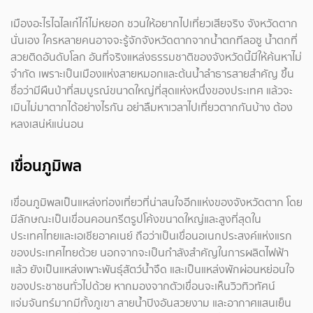
เมืองอะไรไฉไลเก๋ไก๋ไม่หยอก ชวนให้อยากไปเที่ยวเสียจริง จังหวัดตาก
นั่นเอง ใครหลายคนอาจจะรู้จักจังหวัดตากจากน้ำตกทีลอซู น้ำตกที่
สวยติดอันดับโลก อันที่จริงแหล่งธรรมชาติของจังหวัดนี้มีให้ค้นหาไม่
จำกัด เพราะเป็นเมืองแห่งสายหมอกและต้นน้ำลำธารสายสำคัญ ขึ้น
ชื่อว่ามีผืนป่าที่สมบูรณ์ขนาดใหญ่ที่สุดแห่งหนึ่งของประเทศ แล้วจะ
เมินไม่มาตากได้อย่างไรกัน อย่าลืมหาเวลาไปเที่ยวตากกันบ้าง ต้อง
หลงเสน่ห์แน่นอน
เขื่อนภูมิพล
เขื่อนภูมิพลเป็นแหล่งท่องเที่ยวที่น่าสนใจอีกแห่งของจังหวัดตาก โดย
มีลักษณะเป็นเขื่อนคอนกรีตรูปโค้งขนาดใหญ่และสูงที่สุดใน
ประเทศไทยและเอเชียอาคเนย์ ถือว่าเป็นเขื่อนอเนกประสงค์แห่งแรก
ของประเทศไทยด้วย นอกจากจะเป็นกำลังสำคัญในการผลิตไฟฟ้า
แล้ว ยังเป็นแหล่งเพาะพันธุ์สัตว์น้ำจืด และเป็นแหล่งพักผ่อนหย่อนใจ
ของประชาชนทั่วไปด้วย หากมองจากตัวเขื่อนจะเห็นวิวทิวทัศน์
แจ่มจันทร์มากมีทั้งภูเขา สายน้ำปิงอันสวยงาม และอากาศแสนเย็น