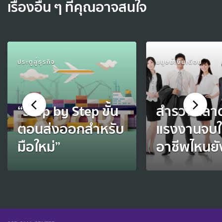
เรื่องอื่น ๆ ที่คุณอาจสนใจ
ประตูสู่ธุรกิจ
มนุษย์เงินเดือน
“Step by Step ขั้น
สำรวจตลา
ตอนส่งออกสำหรับ
แรงงานจบใ
มือใหม่”
อาชีพไหนยังอ