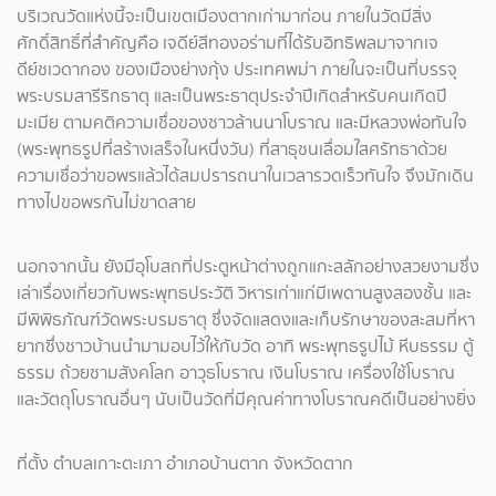
บริเวณวัดแห่งนี้จะเป็นเขตเมืองตากเก่ามาก่อน ภายในวัดมีสิ่ง
ศักดิ์สิทธิ์ที่สำคัญคือ เจดีย์สีทองอร่ามที่ได้รับอิทธิพลมาจากเจ
ดีย์ชเวดากอง ของเมืองย่างกุ้ง ประเทศพม่า ภายในจะเป็นที่บรรจุ
พระบรมสารีริกธาตุ และเป็นพระธาตุประจำปีเกิดสำหรับคนเกิดปี
มะเมีย ตามคติความเชื่อของชาวล้านนาโบราณ และมีหลวงพ่อทันใจ
(พระพุทธรูปที่สร้างเสร็จในหนึ่งวัน) ที่สาธุชนเลื่อมใสศรัทธาด้วย
ความเชื่อว่าขอพรแล้วได้สมปรารถนาในเวลารวดเร็วทันใจ จึงมักเดิน
ทางไปขอพรกันไม่ขาดสาย
นอกจากนั้น ยังมีอุโบสถที่ประตูหน้าต่างถูกแกะสลักอย่างสวยงามซึ่ง
เล่าเรื่องเกี่ยวกับพระพุทธประวัติ วิหารเก่าแก่มีเพดานสูงสองชั้น และ
มีพิพิธภัณฑ์วัดพระบรมธาตุ ซึ่งจัดแสดงและเก็บรักษาของสะสมที่หา
ยากซึ่งชาวบ้านนำมามอบไว้ให้กับวัด อาทิ พระพุทธรูปไม้ หีบธรรม ตู้
ธรรม ถ้วยชามสังคโลก อาวุธโบราณ เงินโบราณ เครื่องใช้โบราณ
และวัตถุโบราณอื่นๆ นับเป็นวัดที่มีคุณค่าทางโบราณคดีเป็นอย่างยิ่ง
ที่ตั้ง ตำบลเกาะตะเภา อำเภอบ้านตาก จังหวัดตาก