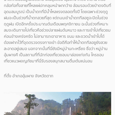
กล้อท้อทั้งสายที่ไหลแผ่ปกคลุมหน้าผากว้าง ล้อมรอบด้วยป่าดงดิบที่
อุดมสมบูรณ์ เป็นน้ำตกที่มีน้ำไหลแรงตลอดทั้งปี โดยเฉพาะช่วงฤดู
ฝนจะเป็นช่วงที่น้ำตกสวยที่สุด แต่ถนนเข้าน้ำตกทีลอซูจะปิดในช่วง
ฤดูฝน เปิดอีกครั้งประมาณต้นเดือนพฤศจิกายน ฉะนั้นช่วงที่เหมาะ
สมจะเดินทางไปเที่ยวคือช่วงปลายฝนต้นหนาว และการเข้าไปเที่ยวชม
ค่อนข้างเคร่งครัด ไม่สามารถเอาอาหาร ขนม และขวดน้ำเข้าไปได้
ต้องฝากไว้ที่จุดตรวจตรงทางเข้า ข้อดีคือทำให้น้ำตกทีลอซูยังสวย
สะอาดอยู่เสมอ นอกจากนั้นที่นี่ยังมีหมู่บ้านกะเหรี่ยง ชื่อว่า หมู่บ้าน
อุ้มผางคี เป็นสถานที่ที่นักท่องเที่ยวชอบมาล่องแก่งกัน ใครชอบ
เที่ยวแนวผจญภัยมาที่นี่รับรองสนุกสนานตื่นเต้นแน่นอน
ที่ตั้ง อำเภออุ้มผาง จังหวัดตาก