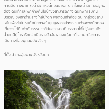
การเดินทางมาเที่ยวน้ำตกแห่งนี้ค่อนข้างลำบากไม่แพ้น้ำตกทีลอซูคือ
ต้องเดินเท้าและพักค้างคืนในป่าซึ่งสามารถกางเต้นท์พักแรมกัน
บริเวณเชิงเขาด้านล่างใกล้น้ำตก พอตอนเช้าค่อยเดินเท้าสู่ดอยสาม
หมื่นเพื่อขึ้นไปชมทัศนียภาพในมุมสูงของน้ำตก ระหว่างทางนักท่อง
เที่ยวจะได้ดื่มด่ำกับธรรมชาติอันสวยงามที่บรรยายได้ไม่รู้จบจนถึง
น้ำตกปิตุ๊โกร เรียกว่าเป็นรางวัลอันแสนจะคุ้มค่าที่แลกมาด้วยการ
เดินทางที่สมบุกสมบันจริงๆ
ที่ตั้ง อำเภออุ้มผาง จังหวัดตาก