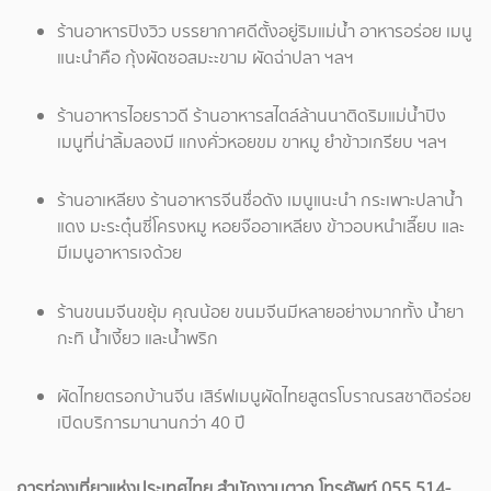
ร้านอาหารปิงวิว บรรยากาศดีตั้งอยู่ริมแม่น้ำ อาหารอร่อย เมนู
แนะนำคือ กุ้งผัดซอสมะะขาม ผัดฉ่าปลา ฯลฯ
ร้านอาหารไอยราวดี ร้านอาหารสไตล์ล้านนาติดริมแม่น้ำปิง
เมนูที่น่าลิ้มลองมี แกงคั่วหอยขม ขาหมู ยำข้าวเกรียบ ฯลฯ
ร้านอาเหลียง ร้านอาหารจีนชื่อดัง เมนูแนะนำ กระเพาะปลาน้ำ
แดง มะระตุ๋นซี่โครงหมู หอยจ๊ออาเหลียง ข้าวอบหนำเลี๊ยบ และ
มีเมนูอาหารเจด้วย
ร้านขนมจีนขยุ้ม คุณน้อย ขนมจีนมีหลายอย่างมากทั้ง น้ำยา
กะทิ น้ำเงี้ยว และน้ำพริก
ผัดไทยตรอกบ้านจีน เสิร์ฟเมนูผัดไทยสูตรโบราณรสชาติอร่อย
เปิดบริการมานานกว่า 40 ปี
การท่องเที่ยวแห่งประเทศไทย สำนักงานตาก โทรศัพท์ 055 514-