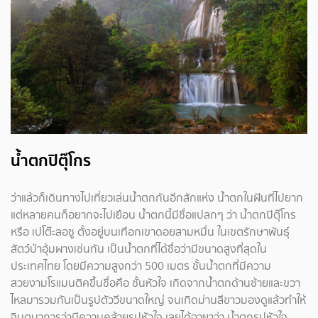
น้ำตกปิตุ๊โกร
ว่าแล้วก็เดินทางไปเที่ยวเล่นน้ำตกกันอีกสักแห่ง น้ำตกในฝันที่ไปยาก
แต่หลายคนก็อยากจะไปเยือน น้ำตกนี้มีชื่อแปลกๆ ว่า น้ำตกปิตุ๊โกร
หรือ เปโต๊ะลอซู ตั้งอยู่บนเทือกเขาดอยสามหมื่น ในเขตรักษาพันธุ์
สัตว์ป่าอุ้มผางเช่นกัน เป็นน้ำตกที่ได้ชื่อว่ามีขนาดสูงที่สุดใน
ประเทศไทย โดยมีความสูงกว่า 500 เมตร ชั้นน้ำตกที่มีความ
สวยงามโรแมนติคขึ้นชื่อคือ ชั้นหัวใจ เกิดจากน้ำตกด้านซ้ายและขวา
ไหลมารวมกันเป็นรูปตัววีขนาดใหญ่ จนเกิดม่านสีขาวมองดูแล้วทำให้
จินตนาการว่ามีความคล้ายรูปหัวใจ เลยได้ฉายาว่า น้ำตกรูปหัวใจ