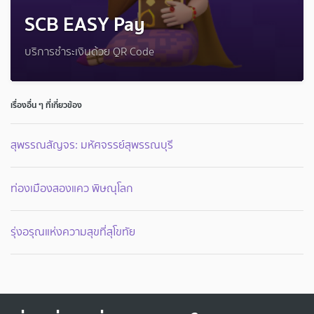
SCB EASY Pay
บริการชำระเงินด้วย QR Code
เรื่องอื่น ๆ ที่เกี่ยวข้อง
สุพรรณสัญจร: มหัศจรรย์สุพรรณบุรี
ท่องเมืองสองแคว พิษณุโลก
รุ่งอรุณแห่งความสุขที่สุโขทัย