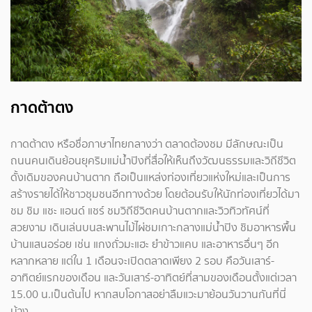
กาดต้าตง
กาดต้าตง หรือชื่อภาษาไทยกลางว่า ตลาดต้องชม มีลักษณะเป็น
ถนนคนเดินย้อนยุคริมแม่น้ำปิงที่สื่อให้เห็นถึงวัฒนธรรมและวิถีชีวิต
ดั้งเดิมของคนบ้านตาก ถือเป็นแหล่งท่องเที่ยวแห่งใหม่และเป็นการ
สร้างรายได้ให้ชาวชุมชนอีกทางด้วย โดยต้อนรับให้นักท่องเที่ยวได้มา
ชม ชิม แชะ แอนด์ แชร์ ชมวิถีชีวิตคนบ้านตากและวิวทิวทัศน์ที่
สวยงาม เดินเล่นบนสะพานไม้ไผ่ชมเกาะกลางแม่น้ำปิง ชิมอาหารพื้น
บ้านแสนอร่อย เช่น แกงถั่วมะแฮะ ยำข้าวแคบ และอาหารอื่นๆ อีก
หลากหลาย แต่ใน 1 เดือนจะเปิดตลาดเพียง 2 รอบ คือวันเสาร์-
อาทิตย์แรกของเดือน และวันเสาร์-อาทิตย์ที่สามของเดือนตั้งแต่เวลา
15.00 น.เป็นต้นไป หากสบโอกาสอย่าลืมแวะมาย้อนวันวานกันที่นี่
บ้าง