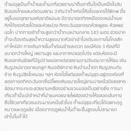
ถ้ำแม่อุสุเป็นถ้ำน้ำและถ้ำบกที่สวยงามน่าตื่นตาตื่นใจเป็นหนึ่งในอัน
ซีนของไทยแลนด์แดนสยาม ว่ากันว่าถ้ำแห่งนี้คือโรงละครใต้พิภพ ตั้ง
อยู่ในเขตอุทยานแห่งชาติแม่เมย มีอาณาเขตทิศเหนือจรดแม่น้ำเมย
ทิศใต้จรดห้วยโป่งและห้วยม่วง ทิศตะวันออกจรดห้วยพูลซะ ห้วยพอ
นอโก ปากทางเข้าถ้ำจะสูงกว่าน้ำทะเลปานกลาง 143 เมตร ช่วงปาก
ถ้ำจะต้องเดินลุยน้ำความสูงขนาดหัวเข่าเข้าไปแต่ระยะทางไม่ไกลสัก
เท่าไหร่นัก ทางเดินภายในถ้ำค่อนข้างสะดวก และมีห้อง 3 ห้องที่มี
ขนาดกว้างใหญ่ เพดานสูง และอากาศปลอดโปร่ง แต่ละห้องจะมี
หินงอกหินย้อยที่มีรูปร่างแปลกแต่สวยงามตามจินตนาการให้ชม เช่น
หินรูปแม่ชาวเขาแบกลูก หินเจดีย์ทราย หินบ้านน้ำตก หินรูปคนกับ
ช้าง หินรูปสิงโตหมอบ ฯลฯ ห้องไฮไลต์ของถ้ำแม่อุสุจะอยู่ตรงห้องที่
สองทางดทิศตะวันตกซึ่งมีโพรงหินขนาดใหญ่ยามบ่ายเมื่อมีแสงสาด
ส่องมากระทบจะสวยงามเหลืองอร่ามชวนมองเป็นอย่างยิ่ง การมา
เที่ยวถ้ำนี้จะมีเจ้าหน้าที่นำชมคอยฉายไฟส่องสว่างให้ตลอดเส้นทาง
ซึ่งใช้เวลาเที่ยวชมประมาณหนึ่งชั่วโมง ถ้ำแม่อุสุจะเที่ยวได้เฉพาะฤดู
หนาวและฤดูแล้ง เนื่องจากฤดูฝนน้ำในถ้ำจะขึ้นสูงจนไม่สามารถ
เข้าไปในถ้ำได้