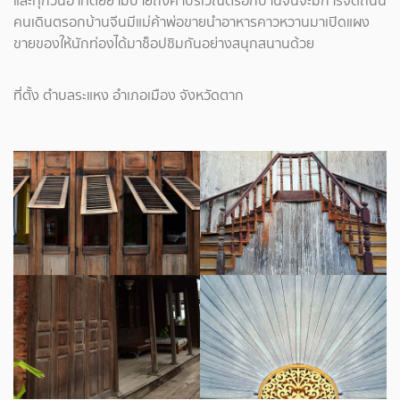
และทุกวันอาทิตย์ยามบ่ายถึงค่ำบริเวณตรอกบ้านจีนจะมีการจัดถนน
คนเดินตรอกบ้านจีนมีแม่ค้าพ่อขายนำอาหารคาวหวานมาเปิดแผง
ขายของให้นักท่องได้มาช็อปชิมกันอย่างสนุกสนานด้วย
ที่ตั้ง ตำบลระแหง อำเภอเมือง จังหวัดตาก