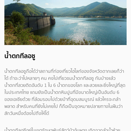
น้ำตกทีลอซู
น้ำตกทีลอซูถือได้ว่าสถานที่ท่องเที่ยวไฮไลท์ของจังหวัดตากเลยก็ว่า
ได้ ถ้าจะว่าไปหลายๆ คน คงไปเที่ยวชมน้ำตกทีลอซู กันบ้างแล้ว
น้ำตกที่สวยติดอันดับ 1 ใน 6 น้ำตกของโลก และสวยและยิ่งใหญ่ที่สุด
ในประเทศไทย แถมยังเป็นน้ำตกหินปูนที่มีขนาดใหญ่เป็นอันดับ 6
ของเอเชียด้วย ที่ล้อมรอบไปด้วยป่าที่อุดมสมบูรณ์ แล้วใครจะกล้า
พลาด สำหรับคนที่ยังไม่เคยไป ก็ถือเป็นจุดหมายปลายทางในฝันว่า
สักวันหนึ่งต้องไปถึงให้ได้
น้ำตกทีลอซีอยู่ในเขตรักษาพันธุ์สัตว์ป่าอุ้มผาง เกิดจากลำน้ำห้วย