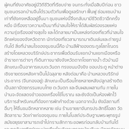
ผู้คนที่ยังอาศัยอยู่มีวิถีชีวิตที่เรียบง่าย จนกระทั่งเมื่อสิบปีก่อน ชาว
ชุมชนตรอกบ้านจีนได้รวมตัวกันเพื่อดูแลรักษา ฟื้นฟู ซ่อมแซมบ้าน
เก่าที่ยังคงเหลืออยู่ขึ้นมา ชุมชนแห่งนี้จึงกลับมามีชีวิตชีวาอีกครั้ง
หนึ่ง มีเรื่องราวความเป็นมาที่น่าสนใจให้เราได้สัมผัสร่องรอยแห่ง
ความรุ่งเรืองอย่างสุขใจ และได้กลายมาเป็นแหล่งท่องเที่ยวที่น่าสนใจ
อีกแห่งของจังหวัดตาก นักท่องเที่ยวสามารถมาเดินเล่นและถ่ายรูป
กันได้ สิ่งที่น่าสนใจของชุมชนนี้คือ บ้านสีฟ้าของตระกูลโสภโณดร
สร้างโดยหลวงบริรักษ์ประชากรเพื่อต้อนรับแขกบ้านแขกเมืองหรือ
ข้าราชการต่างๆ ที่เดินทางมายังจังหวัดตากโดยทางน้ำ ตัวบ้านมี
ลักษณะเป็นอาคารแบบตะวันตก ทรงขนมปังขิง ขอบประตู หน้าต่าง
เชิงชายตรงหลังคาเป็นไม้ฉลุลาย หลังต่อมาคือ บ้านหลวงบริรักษ์
ประชากร (จีนทองอยู่) ลักษณะเป็นเรือนไทยหลายหลังปลูกสร้างติด
เป็นสถาปัตยกรรมแบบไทย ตะวันตก และจีนผสมผสานกัน ภายใน
บ้านจะจัดแสดงข้าวของเครื่องใช้โบราณ และยังจัดเป็นห้องพักไว้
บริการสำหรับคนที่ต้องการพักค้างด้วย นอกจากนั้น ยังมีสถานที่
อื่นๆ ให้ชื่นชมอีกหลากหลาย เช่น ร้านขายยาจันทรประสิทธิ์โอสถ วัด
สีตลาราม วัดเก่าแก่ของชุมชน ภายในโบสถ์ประดิษฐานพระพุทธรูป
สมัยอยุธยาสามารถเข้าไปกราบสักการะขอพรก่อนกลับบ้านกันได้