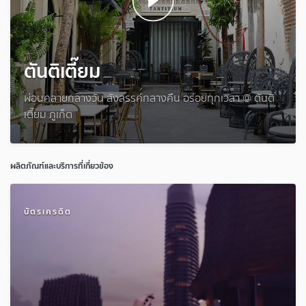
ตันติเตี๊ยม
ผ่อนคลายกลางวัน สังสรรค์กลางคืน อร่อยทุกเวลา @ ตันติ
เตี๊ยม ภูเก็ต
ผลิตภัณฑ์และบริการที่เกี่ยวข้อง
บัตรเครดิต