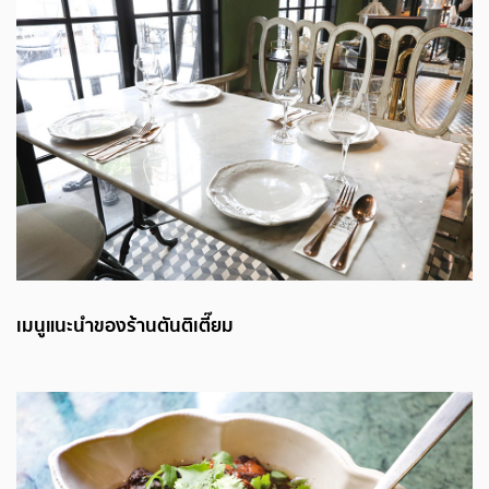
เมนูแนะนำของร้านตันติเตี๊ยม