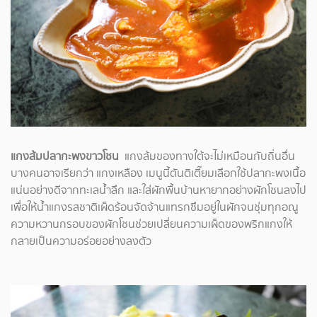
แกงส้มปลากะพงขาวโชน
แกงส้มของทางใต้จะไม่เหมือนกับถิ่นอื่น
บางคนอาจเรียกว่า แกงเหลือง เมนูนี้ตันติเตี๊ยมเลือกใช้ปลากะพงเนื้อ
แน่นอย่างดีจากทะเลน้ำลึก และใส่ผักพื้นบ้านหายากอย่างผักโชนลงไป
เพื่อให้น้ำแกงรสชาติเผ็ดร้อนจัดจ้านแทรกซึมอยู่ในผักจนชุ่มทุกอณู
ความหวานกรอบของผักโชนช่วยเปลี่ยนความเผ็ดของพริกแกงให้
กลายเป็นความอร่อยอย่างลงตัว