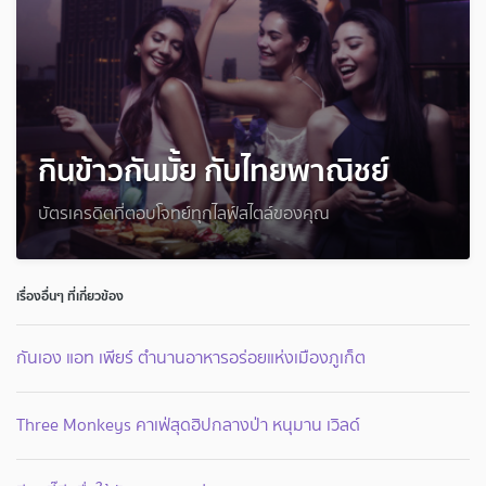
กินข้าวกันมั้ย กับไทยพาณิชย์
บัตรเครดิตที่ตอบโจทย์ทุกไลฟ์สไตล์ของคุณ
เรื่องอื่นๆ ที่เกี่ยวข้อง
กันเอง แอท เพียร์ ตำนานอาหารอร่อยแห่งเมืองภูเก็ต
Three Monkeys คาเฟ่สุดฮิปกลางป่า หนุมาน เวิลด์