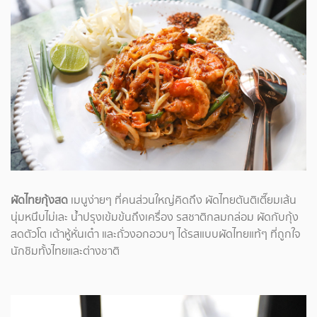
ผัดไทยกุ้งสด
เมนูง่ายๆ ที่คนส่วนใหญ่คิดถึง ผัดไทยตันติเตี๊ยมเส้น
นุ่มหนึบไม่เละ น้ำปรุงเข้มข้นถึงเครื่อง รสชาติกลมกล่อม ผัดกับกุ้ง
สดตัวโต เต้าหู้หั่นเต๋า และถั่วงอกอวบๆ ได้รสแบบผัดไทยแท้ๆ ที่ถูกใจ
นักชิมทั้งไทยและต่างชาติ