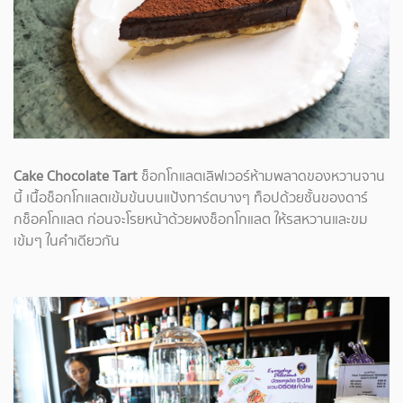
Cake Chocolate Tart
ช็อกโกแลตเลิฟเวอร์ห้ามพลาดของหวานจาน
นี้ เนื้อช็อกโกแลตเข้มข้นบนแป้งทาร์ตบางๆ ท็อปด้วยชั้นของดาร์
กช็อคโกแลต ก่อนจะโรยหน้าด้วยผงช็อกโกแลต ให้รสหวานและขม
เข้มๆ ในคำเดียวกัน