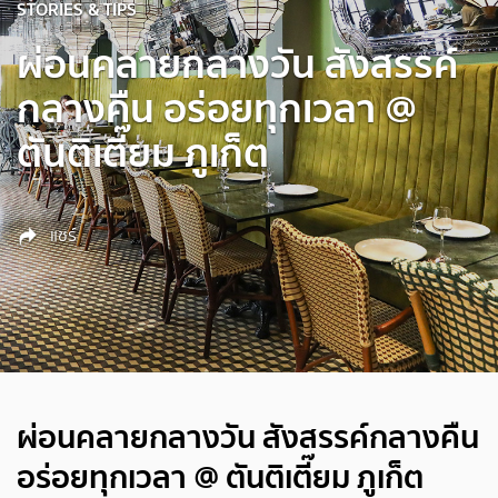
STORIES & TIPS
ผ่อนคลายกลางวัน สังสรรค์
กลางคืน อร่อยทุกเวลา @
ตันติเตี๊ยม ภูเก็ต
แชร์
ผ่อนคลายกลางวัน สังสรรค์กลางคืน
อร่อยทุกเวลา @ ตันติเตี๊ยม ภูเก็ต