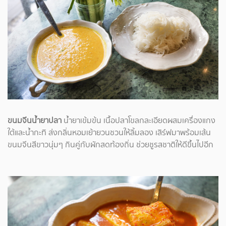
ขนมจีนน้ำยาปลา
น้ำยาเข้มข้น เนื้อปลาโขลกละเอียดผสมเครื่องแกง
ใต้และน้ำกะทิ ส่งกลิ่นหอมเย้ายวนชวนให้ลิ้มลอง เสิร์ฟมาพร้อมเส้น
ขนมจีนสีขาวนุ่มๆ กินคู่กับผักสดท้องถิ่น ช่วยชูรสชาติให้ดีขึ้นไปอีก