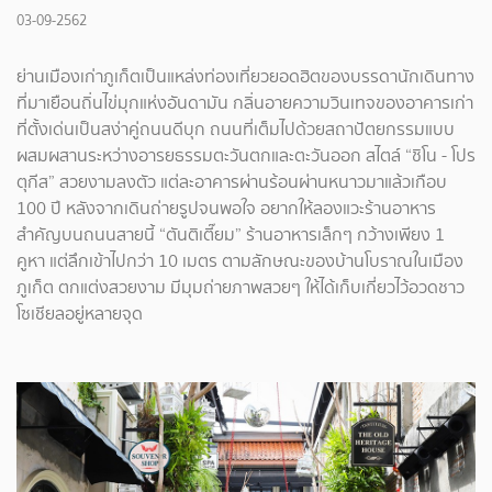
03-09-2562
ย่านเมืองเก่าภูเก็ตเป็นแหล่งท่องเที่ยวยอดฮิตของบรรดานักเดินทาง
ที่มาเยือนถิ่นไข่มุกแห่งอันดามัน กลิ่นอายความวินเทจของอาคารเก่า
ที่ตั้งเด่นเป็นสง่าคู่ถนนดีบุก ถนนที่เต็มไปด้วยสถาปัตยกรรมแบบ
ผสมผสานระหว่างอารยธรรมตะวันตกและตะวันออก สไตล์ “ชิโน - โปร
ตุกีส” สวยงามลงตัว แต่ละอาคารผ่านร้อนผ่านหนาวมาแล้วเกือบ
100 ปี หลังจากเดินถ่ายรูปจนพอใจ อยากให้ลองแวะร้านอาหาร
สำคัญบนถนนสายนี้ “ตันติเตี๊ยม” ร้านอาหารเล็กๆ กว้างเพียง 1
คูหา แต่ลึกเข้าไปกว่า 10 เมตร ตามลักษณะของบ้านโบราณในเมือง
ภูเก็ต ตกแต่งสวยงาม มีมุมถ่ายภาพสวยๆ ให้ได้เก็บเกี่ยวไว้อวดชาว
โซเชียลอยู่หลายจุด