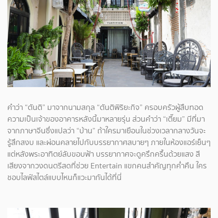
คำว่า “ตันติ” มาจากนามสกุล “ตันติพิริยะกิจ” ครอบครัวผู้สืบทอด
ความเป็นเจ้าของอาคารหลังนี้มาหลายรุ่น ส่วนคำว่า “เตี๊ยม” มีที่มา
จากภาษาจีนซึ่งแปลว่า “บ้าน” ถ้าใครมาเยือนในช่วงเวลากลางวันจะ
รู้สึกสงบ และผ่อนคลายไปกับบรรยากาศสบายๆ ภายในห้องแอร์เย็นๆ
แต่หลังพระอาทิตย์ลับขอบฟ้า บรรยากาศจะดูครึกครื้นด้วยแสง สี
เสียงจากวงดนตรีสดที่ช่วย Entertain แขกคนสำคัญทุกค่ำคืน ใคร
ชอบไลฟ์สไตล์แบบไหนก็แวะมากันได้ที่นี่