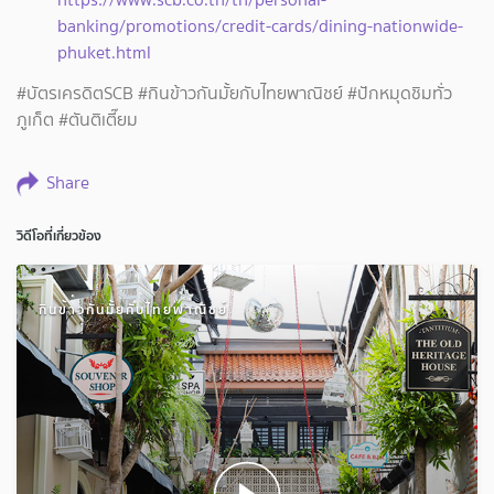
banking/promotions/credit-cards/dining-nationwide-
phuket.html
#บัตรเครดิตSCB #กินข้าวกันมั้ยกับไทยพาณิชย์ #ปักหมุดชิมทั่ว
ภูเก็ต #ตันติเตี๊ยม
Share
วิดีโอที่เกี่ยวข้อง
กินข้าวกันมั้ยกับไทยพาณิชย์