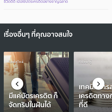
ชีวิตดี๊ดี เมื่อใช้บัตรเครดิตอย่างชาญฉลาด
เรื่องอื่นๆ ที่คุณอาจสนใจ
ไลฟ์สไตล์
ทิปส์น่ารู้
เทคนิคการส
มีแค่บัตรเครดิต ก็
เครดิตทางก
จัดทริปในฝันได้
ที่ดี