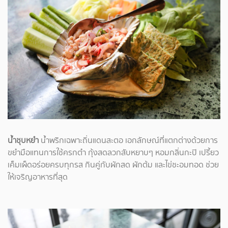
น้ำชุบหยำ
น้ำพริกเฉพาะถิ่นแดนสะตอ เอกลักษณ์ที่แตกต่างด้วยการ
ขยำมือแทนการใช้ครกตำ กุ้งสดลวกสับหยาบๆ หอมกลิ่นกะปิ เปรี้ยว
เค็มเผ็ดอร่อยครบทุกรส กินคู่กับผักสด ผักต้ม และไข่ชะอมทอด ช่วย
ให้เจริญอาหารที่สุด