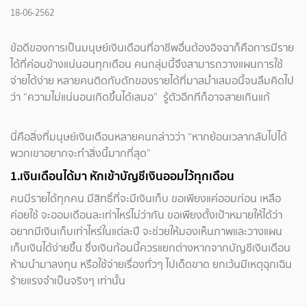
18-06-2562
ข้อดีของการเป็นมนุษย์เงินเดือนที่อาชีพอื่นต้องอิจฉาก็คือการมีราย
ได้ที่ค่อนข้างแน่นอนทุกเดือน คนกลุ่มนี้จึงสามารถวางแผนการใช้
จ่ายได้ง่าย หลายคนติดกับดักของรายได้ที่มาสม่ำเสมอนี้จนลืมคิดไป
ว่า “ความไม่แน่นอนเกิดขึ้นได้เสมอ” รู้ตัวอีกทีก็อาจสายเกินแก้
นี่คือสิ่งที่มนุษย์เงินเดือนหลายคนกล่าวว่า “หากย้อนเวลากลับไปได้
พวกเขาอยากจะทำสิ่งนี้มากที่สุด”
1.เงินเดือนได้มา หักเข้าบัญชีเงินออมไว้ทุกเดือน
คนมีรายได้ทุกคน มีสิทธิ์ที่จะมีเงินเก็บ ขอเพียงแค่ออมก่อน เหลือ
ค่อยใช้ จะออมเดือนละเท่าไหร่ไม่ว่ากัน ขอเพียงตั้งเป้าหมายให้ได้ว่า
อยากมีเงินเก็บเท่าไหร่ในแต่ละปี จะช่วยให้มองเห็นภาพและวางแผน
เก็บเงินได้ง่ายขึ้น ซึ่งเงินก้อนนี้ควรแยกต่างหากจากบัญชีเงินเดือน
ห้ามนำมาลงทุน หรือใช้จ่ายเรื่องทั่วๆ ไปเด็ดขาด ยกเว้นมีเหตุฉุกเฉิน
ร้ายแรงจำเป็นจริงๆ เท่านั้น