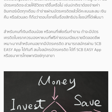
บัตรเครดิตจะช่วยให้ชีวิตเราดีขึ้นหรือไม่ เช่นปกติเราต้องจ่ายค่า
อินเทอร์เน็ตทุกเดือน ถ้าจ่ายผ่านบัตรเครดิตแล้วได้คะแนนสะสม เงิน
คืน หรือส่วนลด ก็ถือว่าตอบโจทย์ในเรื่องสิทธิประโยชน์ที่ได้เพิ่มมา
สำหรับคนที่เงินเดือนน้อย หรือคนที่เพิ่งเริ่มทำงาน ถ้าจะมีบัตร
เครดิตใบแรกควรมองหาแบบที่ฟรีค่าธรรมเนียมรายปีตลอดชีพ
เหมาะมากสำหรับคนอยากมีบัตรเครดิต สามารถสมัครผ่าน SCB
EASY App ได้ทันที สนใจสมัครบัตรเครดิต ได้ที่ SCB EASY App
หรือธนาคารไทยพาณิชย์ทุกสาขา