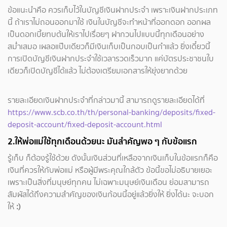
ข้อแนะนำคือ ควรเก็บไว้ในบัญชีเงินฝากประจำ เพราะเงินฝากประเภท
นี้ ถ้าเราไม่ถอนออกมาใช้ เงินในบัญชีจะทำหน้าที่ออกดอก ออกผล
เป็นดอกเบี้ยทบต้นให้เราไปเรื่อยๆ ฝากวนไปแบบนี้ทุกเดือนอย่าง
สม่ำเสมอ เผลอแป๊บเดียวก็มีเงินเก็บเป็นกอบเป็นกำแล้ว ยิ่งเดี๋ยวนี้
การเปิดบัญชีเงินฝากประจำใช้เวลารวดเร็วมาก แค่บัตรประชาชนใบ
เดียวก็เปิดบัญชีได้แล้ว ไม่ต้องเตรียมเอกสารให้ยุ่งยากด้วย
รายละเอียดเงินฝากประจำที่กล่าวมานี้ สามารถดูรายละเอียดได้ที่
https://www.scb.co.th/th/personal-banking/deposits/fixed-
deposit-account/fixed-deposit-account.html
2.ให้พ่อแม่ใช้ทุกเดือนด้วยนะ มันสำคัญพอ ๆ กับข้อแรก
รู้เก็บ ก็ต้องรู้ใช้ด้วย ดังนั้นเงินส่วนที่เหลือจากเงินเก็บในข้อแรกก็คือ
เงินที่ควรให้กับพ่อแม่ หรือผู้มีพระคุณใกล้ตัว ข้อนี้ขอไม่อธิบายเยอะ
เพราะเป็นสิ่งที่มนุษย์ทุกคน ไม่เฉพาะมนุษย์เงินเดือน ย่อมสามารถ
สัมผัสได้ถึงความสำคัญของเงินก้อนนี้อยู่แล้ว
ยิ่งให้ ยิ่งได้นะ จะบอก
ให้
:)