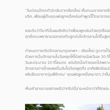
“วันก่อนนั่งรถทัวร์กลับจากเชียงใหม่ เห็นถนนราดยางเรี
นริศ, เพื่อนผู้เป็นคุณพ่อลูกหนึ่งหล่นคำพูดนี้ไว้กลางว
ยอมรับว่าวินาทีนั้นผมยังคิดว่าเพื่อนพูดเล่นด้วยฤทธิ์แ
ฤทธิ์ขณะพยายามออกแรงถีบลูกบันไดจักรยานไต่ขึ้นสู่ยอดด
กำหนดการทริปจักรยานกรุงเทพฯ – เชียงใหม่ ถูกวางไว้
ด้วยการปั่นจักรยานในวันหยุดให้ได้อย่างน้อยวันละ 50
วันละประมาณ 10 กิโลเมตร แต่นริศนั้นต่างออกไปเพราะยังไ
จักรยานทางไกลเลยเป็นอันไม่ต้องพูดถึง อาศัยฟิตซ้อมร
หยิบยืมเอาจากรุ่นพี่ซักคน” คุณพ่อลูกหนึ่งหมาดๆ ว่างั้น
เห็นเค้าลางบางอย่างแล้วว่าทริปนี้น่าจะหนักกว่าที่คิดแฮะ.