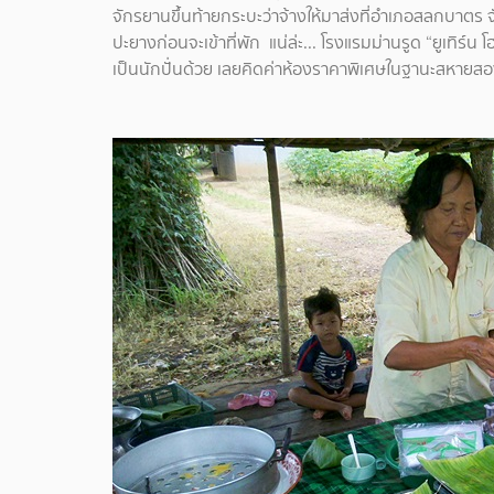
จักรยานขึ้นท้ายกระบะว่าจ้างให้มาส่งที่อำเภอสลกบาต
ปะยางก่อนจะเข้าที่พัก แน่ล่ะ... โรงแรมม่านรูด “ยูเทิร์
เป็นนักปั่นด้วย เลยคิดค่าห้องราคาพิเศษในฐานะสหายสอ