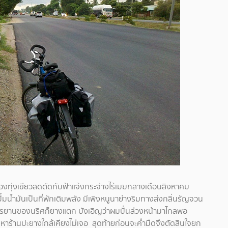
ท้องทุ่งเขียวสดตัดกับฟ้าแจ้งกระจ่างไร้เมฆกลางเดือนสิงหาคม
มน้ำมันเป็นที่พักเติมพลัง มีเพิงหนูนาย่างริมทางส่งกลิ่นรัญจวน
จักรยานของนริศก็ยางแตก บังเอิญว่าผมปั่นล่วงหน้ามาไกลพอ
ยหาร้านปะยางใกล้เคียงไม่เจอ สุดท้ายก่อนจะค่ำมืดจึงตัดสินใจยก