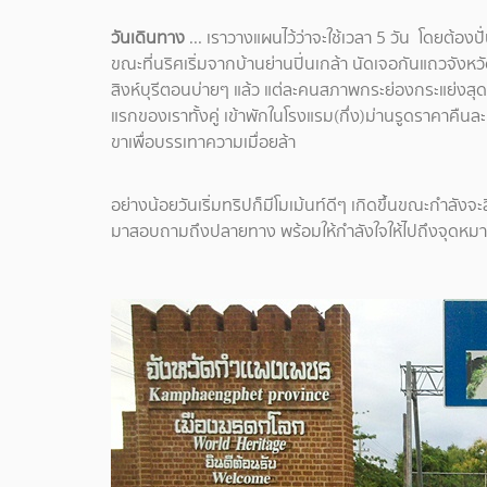
วันเดินทาง
... เราวางแผนไว้ว่าจะใช้เวลา 5 วัน โดยต้องป
ขณะที่นริศเริ่มจากบ้านย่านปิ่นเกล้า นัดเจอกันแถวจังห
สิงห์บุรีตอนบ่ายๆ แล้ว แต่ละคนสภาพกระย่องกระแย่งสุด
แรกของเราทั้งคู่ เข้าพักในโรงแรม(กึ่ง)ม่านรูดราคาคื
ขาเพื่อบรรเทาความเมื่อยล้า
อย่างน้อยวันเริ่มทริปก็มีโมเม้นท์ดีๆ เกิดขึ้นขณะกำลัง
มาสอบถามถึงปลายทาง พร้อมให้กำลังใจให้ไปถึงจุดหมาย 