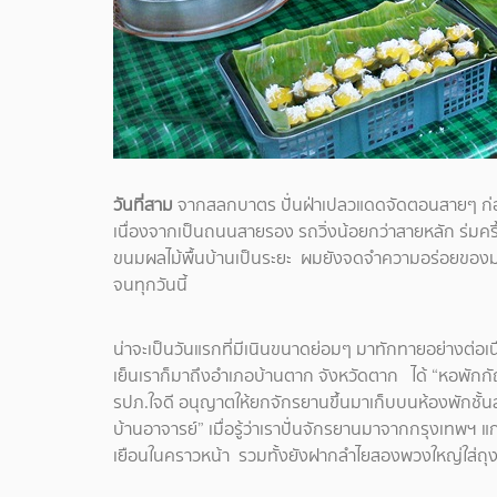
วันที่สาม
จากสลกบาตร ปั่นฝ่าเปลวแดดจัดตอนสายๆ ก่อนจ
เนื่องจากเป็นถนนสายรอง รถวิ่งน้อยกว่าสายหลัก ร่มครึ้มด
ขนมผลไม้พื้นบ้านเป็นระยะ ผมยังจดจำความอร่อยของมะม
จนทุกวันนี้
น่าจะเป็นวันแรกที่มีเนินขนาดย่อมๆ มาทักทายอย่างต่อเ
เย็นเราก็มาถึงอำเภอบ้านตาก จังหวัดตาก ได้ “หอพักก
รปภ.ใจดี อนุญาตให้ยกจักรยานขึ้นมาเก็บบนห้องพักชั้นส
บ้านอาจารย์” เมื่อรู้ว่าเราปั่นจักรยานมาจากกรุงเทพฯ แ
เยือนในคราวหน้า รวมทั้งยังฝากลำไยสองพวงใหญ่ใส่ถุง