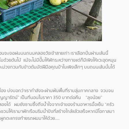
ะเจอฝนบนถนนคลองวังเจ้าสายเก่า เราเลือกปั่นผ่านเส้นนี้
้วยต้นไม้ แม้จะไม่มีปั๊มให้พักระหว่างทางแต่ก็มีเพิงให้แวะอุดหนุน
่วงกวนกับข้าวต้มมัดฝีมือคุณป้าในเพิงเล็กๆ บนถนนเส้นนั้นได้
นื่อง บ่งบอกว่าเรากำลังจะผ่านพ้นพื้นที่ราบลุ่มภาคกลาง จวบจน
ัญญารัตน์” เป็นที่นอนในราคา 350 บาทต่อคืน “ลุงน้อย”
องได้ ผมยังซาบซึ้งถึงน้ำใจจากเจ้าของร้านอาหารมื้อเย็น “ครัว
กชวนให้เรามาพักเรือนริมน้ำปิงที่สร้างใกล้แล้วเสร็จหากมีโอกาสมา
ผูกตะแกรงท้ายรถผมมาให้ด้วย....