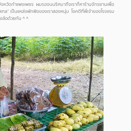
ร จังหวัดกำแพงเพชร ผมรอจนนริศมาถึงเราก็หาร้านจักรยานเพื่อ
น โฮเทล” เป็นแหล่งพักพิงของเราสองหนุ่ม โชคดีที่พี่เจ้าของโรงแรม
งล้อด้วยกัน ^ ^