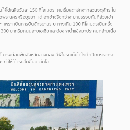
ั่นให้ได้เฉลี่ยวันละ 150 กิโลเมตร ผมเริ่มสตาร์ทจากสวนจตุจักร ใน
วัดพระนครศรีอยุธยา แต่เอาเข้าจริงกว่าจะมาบรรจบกันก็ล่วงเข้า
ๆ เพราะเป็นการปั่นจักรยานระยะทางเกิน 100 กิโลเมตรเป็นครั้ง
นละ 300 บาทริมถนนสายเอเชีย และต้องหาน้ำแข็งมาประคบกล้ามเนื้อ
จะสิ้นแรงก่อนพ้นจังหวัดอ่างทอง มีพี่ในรถเก๋งโตโยต้าเปิดกระจกรถ
ทำให้ได้แรงฮึดขึ้นมาอีกโข