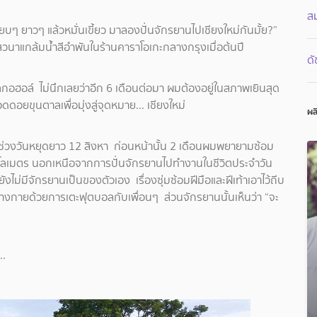
สม
ยบๆ ยาวๆ แล้วหมั่นเขี้ยว มาลองปั่นจักรยานไปเชียงใหม่กันมั้ย?”
งเสวนาแกล้มน้ำสีอำพันในร้านคาราโอเกะกลางกรุงเมื่อต้นปี
ดั
อลกอฮอล์ ไม่นึกเลยว่าอีก 6 เดือนต่อมา ผมต้องอยู่ในสภาพเยินสุด
อยขุนตาลเพื่อมุ่งสู่จุดหมาย... เชียงใหม่
ผล
ช่วงวันหยุดยาว 12 สิงหา ก่อนหน้านั้น 2 เดือนผมพยายามซ้อม
 กิโลเมตร นอกเหนือจากการปั่นจักรยานไปทำงานในชีวิตประจำวัน
ม่มีจักรยานเป็นของตัวเอง เรื่องซุ่มซ้อมฝีมือและฝีเท้าเอาไว้ถีบ
่างกายด้วยการเตะฟุตบอลกับเพื่อนๆ ส่วนจักรยานนั้นเห็นว่า “จะ
..