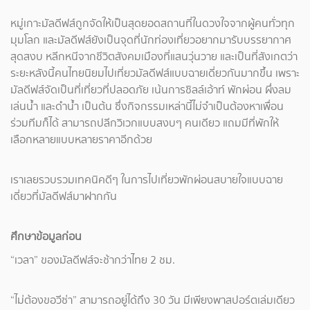
หมู่เกาะมัลดีฟส์ถูกจัดให้เป็นสุดยอดสถานที่ในดวงใจจากผู้คนทั่วทุก
มุมโลก และมัลดีฟส์ยังเป็นจุดที่นักท่องเที่ยวอยากมารับบรรยากาศ
สุดสงบ หลีกหนีจากชีวิตสังคมเมืองที่แสนวุ่นวาย และเป็นที่สังเกตว่า
ระยะหลังนี้คนไทยนิยมไปเที่ยวมัลดีฟส์แบบฉายเดี่ยวกันมากขึ้น เพราะ
มัลดีฟส์จัดเป็นที่เที่ยวที่ปลอดภัย เน้นการชิลล์เอ้าท์ พักผ่อน ผึ่งลม
เล่นน้ำ และดำน้ำ เป็นต้น ซึ่งกิจกรรมเหล่านี้ไม่จำเป็นต้องหาเพื่อน
ร่วมทีมก็ได้ สามารถปลีกวิเวกแบบสงบๆ คนเดียว แถมมีที่พักให้
เลือกหลายแบบหลายราคาอีกด้วย
เราเลยรวบรวมเทคนิคดีๆ ในการไปเที่ยวพักผ่อนสบายใจแบบฉาย
เดี่ยวที่มัลดีฟส์มาฝากกัน
ศึกษาข้อมูลก่อน
“เวลา” ของมัลดีฟส์จะช้ากว่าไทย 2 ชม.
“ไม่ต้องขอวีซ่า” สามารถอยู่ได้ถึง 30 วัน มีเพียงพาสปอร์ตเล่มเดียว