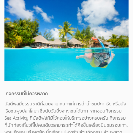
กิจกรรมที่ไม่ควรพลาด
มัลดีฟส์มีธรรมชาติที่สวยงามเหมาะแก่การดำน้ำชมปะการัง หรือนั่ง
เรือชมฝูงปลาโลมา ซึ่งนับวันยิ่งจะหาชมได้ยาก หากชอบกิจกรรม
Sea Activity ที่มัลดีฟส์ก็มีไว้คอยให้บริการอย่างครบครัน กิจกรรม
ที่นักท่องเที่ยวที่ไปคนเดียวสามารถทำได้คือขึ้นเครื่องบินชมรอบเกาะ
พายเรือแคนู เรือคายัก นั่งเรือชมปะการัง ส่วนกิจกรรมห้ามพลาด