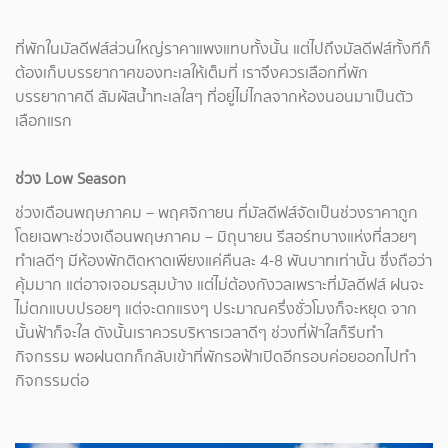
ที่พักในมัลดีฟส์ส่วนใหญ่ราคาแพงแทบทั้งนั้น แต่ไปถึงมัลดีฟส์ทั้งทีก็
ต้องเก็บบรรยากาศของทะเลให้เต็มที่ เราจึงควรเลือกที่พัก
บรรยากาศดี สัมผัสน้ำทะเลใสๆ ที่อยู่ไม่ไกลจากห้องนอนมาเป็นตัว
เลือกแรก
ช่วง Low Season
ช่วงเดือนพฤษภาคม – พฤศจิกายน ที่มัลดีฟส์จัดเป็นช่วงราคาถูก
โดยเฉพาะช่วงเดือนพฤษภาคม – มิถุนายน รีสอร์ทบางแห่งที่สวยๆ
ทำเลดีๆ มีห้องพักติดหาดเพียงแค่คืนละ 4-8 พันบาทเท่านั้น ซึ่งถือว่า
คุ้มมาก แต่อาจเจอมรสุมบ้าง แต่ไม่ต้องกังวลเพราะที่มัลดีฟส์ ฝนจะ
ไม่ตกแบบปรอยๆ แต่จะตกแรงๆ ประมาณครึ่งชั่วโมงก็จะหยุด จาก
นั้นฟ้าก็จะใส ดังนั้นเราควรบริหารเวลาดีๆ ช่วงที่ฟ้าใสก็รีบทำ
กิจกรรม พอฝนตกก็กลับเข้าที่พักรอฟ้าเปิดอีกรอบค่อยออกไปทำ
กิจกรรมต่อ