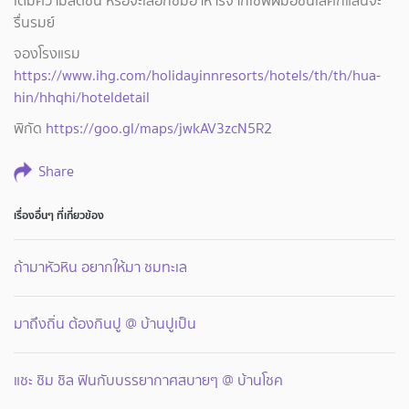
เติมความสดชื่น หรือจะเลือกชิมอาหารจากเชฟฝีมือชั้นเลิศก็แสนจะ
รื่นรมย์
จองโรงแรม
https://www.ihg.com/holidayinnresorts/hotels/th/th/hua-
hin/hhqhi/hoteldetail
พิกัด
https://goo.gl/maps/jwkAV3zcN5R2
Share
เรื่องอื่นๆ ที่เกี่ยวข้อง
ถ้ามาหัวหิน อยากให้มา ชมทะเล
มาถึงถิ่น ต้องกินปู @ บ้านปูเป็น
แชะ ชิม ชิล ฟินกับบรรยากาศสบายๆ @ บ้านโชค