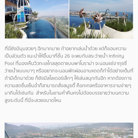
ที่นี่ยังมีมุมสวยๆ อีกมากมาย ถ้าอยากเล่นน้ำด้วย แต่ก็ชอบความ
เป็นส่วนตัว แนะนำให้ขึ้นมาที่ชั้น 26 จะพบกับสระว่ายน้ำ Infinity
Pool ที่มองเห็นวิวทะเลไกลสุดตาแบบพาโนราม่า จะนอนแช่จากุซซี่
ว่ายน้ำแบบเบาๆ หรืออยากจะนอนพักผ่อนอาบแดดก็ทำได้อย่างเต็มที่
ถ้ามีเด็กมาด้วย ก็ยังมีสไลเดอร์เล็กๆ ให้เล่นสนุกกันอีก หากต้องการ
ความสดชื่นเย็นฉ่ำก็สามารถสั่งสมูธตี้ ค็อกเทลหรืออาหารจานง่ายๆ
มากินได้เช่นกัน สำหรับในยามค่ำคืนคงไม่ต้องบรรยายว่าบนความ
สูงระดับนี้ ที่นี่จะสวยขนาดไหน