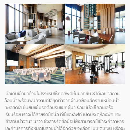
เมื่อเดินเข้ามาด้านในโรงแรมให้กดลิฟต์ขึ้นมาที่ชั้น 8 ได้เลย “สกาย
ล็อบบี้” พร้อมพนักงานที่ใส่ชุดทำจากผ้ามัดย้อมสีครามเหมือนน้ำ
ทะเลสดใส ยืนยิ้มแย้มรอต้อนรับแขกผู้มาเยือน เมื่อเช็คอินเสร็จ
เรียบร้อย เราจะได้สายรัดข้อมือ ที่ใช้แตะลิฟท์ เปิดประตูห้องพัก และ
เข้าสวนน้ำวานา นาวา ซึ่งสายรัดข้อมือนี้ยังสามารถใช้ชำระค่าอาหาร
และค่าบริการทั้งหมดในสวนน้ำได้อีกด้วย จะเลือกแบบเติมเงิน หรือจะ