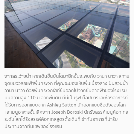
จากสระว่ายน้ำ หากเดินขึ้นบันไดมาอีกชั้นจะพบกับ วานา นาวา สกาย
จุดชมวิวลอยฟ้าพื้นกระจก ที่คุณจะมองเห็นพื้นเบื้องล่างเป็นสวนน้ำ
วานา นาวา ด้วยพื้นกระจกใสที่ยื่นออกไปจากชั้นดาดฟ้าของโรงแรม
บนความสูง 110 ม.จากพื้นดิน ที่นี่เป็นรูฟ ท็อปบาร์และห้องอาหารที่
ได้รับการออกแบบจาก Ashley Sutton นักออกแบบชื่อดังของโลก
และเมนูอาหารชั้นเลิศจาก Joseph Boroski นักรังสรรค์เมนูค็อกเทล
ระดับโลกได้รังสรรค์ค็อกเทลสูตรดั้งเดิมที่เข้ากับอาหารที่น่ารับ
ประทานจากทีมเชฟของโรงแรม