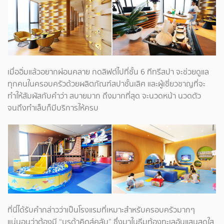
เมื่ออิ่มแล้วอยากผ่อนคลาย กดลิฟต์ไปที่ชั้น 6 ทีทรีสปา จะช่วยดูแล
ทุกคนในครอบครัวด้วยผลิตภัณฑ์สปาชั้นเลิศ และผู้เชี่ยวชาญที่จะ
ทำให้สัมผัสกับคำว่า สบายมาก ถึงมากที่สุด จะนวดหน้า นวดตัว
จนถึงทำเล็บก็มีบริการให้ครบ
ที่นี่ได้รับคำกล่าวว่าเป็นโรงแรมที่เหมาะสำหรับครอบครัวมากๆ
แน่นอนว่าต้องมี “บรูด้าคิดส์คลับ” ซึ่งมาในธีมท้องทะเลอันแสนสดใส