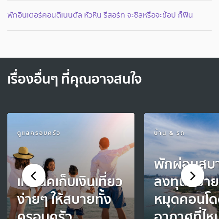
พักอินเตอร์คอนติเนนตัล หัวหิน รีสอร์ท จะชิลหรือจะช้อป ก็ฟิน
เรื่องอื่นๆ ที่คุณอาจสนใจ
ดูแลครอบครัว
บ้าน & รถ
พักผ่อนสบ
เทคนิคเก็บเงินเที่ยว
ลงทุนสบายใ
ง่ายๆ ให้สบายทั้ง
หมุดคอนโ
ครอบครัว
อากาศที่ไห