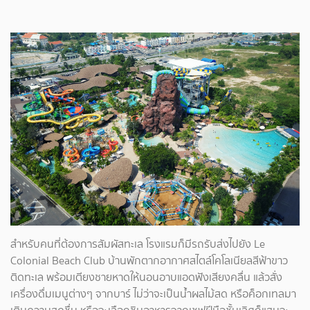
สำหรับคนที่ต้องการสัมผัสทะเล โรงแรมก็มีรถรับส่งไปยัง Le
Colonial Beach Club บ้านพักตากอากาศสไตล์โคโลเนียลสีฟ้าขาว
ติดทะเล พร้อมเตียงชายหาดให้นอนอาบแอดฟังเสียงคลื่น แล้วสั่ง
เครื่องดื่มเมนูต่างๆ จากบาร์ ไม่ว่าจะเป็นน้ำผลไม้สด หรือค็อกเทลมา