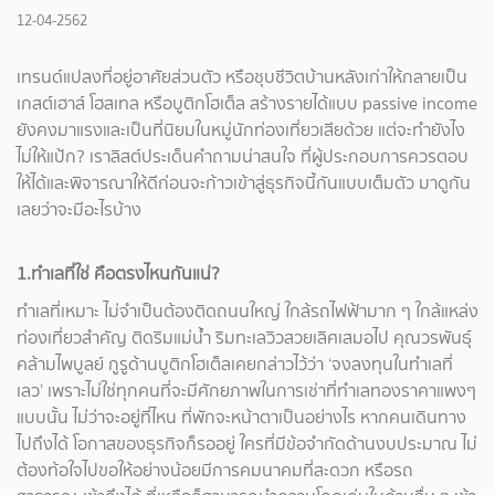
12-04-2562
เทรนด์แปลงที่อยู่อาศัยส่วนตัว หรือชุบชีวิตบ้านหลังเก่าให้กลายเป็น
เกสต์เฮาส์ โฮสเทล หรือบูติกโฮเต็ล สร้างรายได้แบบ passive income
ยังคงมาแรงและเป็นที่นิยมในหมู่นักท่องเที่ยวเสียด้วย แต่จะทำยังไง
ไม่ให้แป้ก? เราลิสต์ประเด็นคำถามน่าสนใจ ที่ผู้ประกอบการควรตอบ
ให้ได้และพิจารณาให้ดีก่อนจะก้าวเข้าสู่ธุรกิจนี้กันแบบเต็มตัว มาดูกัน
เลยว่าจะมีอะไรบ้าง
1.ทำเลที่ใช่ คือตรงไหนกันแน่?
ทำเลที่เหมาะ ไม่จำเป็นต้องติดถนนใหญ่ ใกล้รถไฟฟ้ามาก ๆ ใกล้แหล่ง
ท่องเที่ยวสำคัญ ติดริมแม่น้ำ ริมทะเลวิวสวยเลิศเสมอไป คุณวรพันธุ์
คล้ามไพบูลย์ กูรูด้านบูติกโฮเต็ลเคยกล่าวไว้ว่า ‘จงลงทุนในทำเลที่
เลว’ เพราะไม่ใช่ทุกคนที่จะมีศักยภาพในการเช่าที่ทำเลทองราคาแพงๆ
แบบนั้น ไม่ว่าจะอยู่ที่ไหน ที่พักจะหน้าตาเป็นอย่างไร หากคนเดินทาง
ไปถึงได้ โอกาสของธุรกิจก็รออยู่ ใครที่มีข้อจำกัดด้านงบประมาณ ไม่
ต้องท้อใจไปขอให้อย่างน้อยมีการคมนาคมที่สะดวก หรือรถ