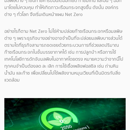
มลพิษต่าง ๆ เช่นก๊าซคาร์บอนไดออกไซด์ ก๊าซมีเทน และอื่น ๆ ออก
มาโดยไม่ควบคุม ทำให้เกิดภาวะเรือนกระจกสูงขึ้น ดังนั้น องค์กร
ต่าง ๆ ทั่วโลก จึงเริ่มเดินหน้าแผน Net Zero
อย่างไรก็ตาม Net Zero ไม่ใช่ห้ามปล่อยก๊าซเรือนกระจกหรือมลพิษ
ต่าง ๆ เพราะธุรกิจบางอย่างอาจจำเป็นที่จะปล่อยมลพิษบางส่วนได้
ตราบใดที่ธุรกิจสามารถชดเชยด้วยกระบวนการที่ช่วยลดปริมาณ
ก๊าซเรือนกระจกในชั้นบรรยากาศได้ เช่น การปลูกป่า หรือการใช้
เทคโนโลยีการดักจับมลพิษในอากาศโดยตรง หมายความว่าจากนี้ไป
ทุกคนจำเป็นต้องลด ละ เลิก การใช้เชื้อเพลิงฟอสซิล เช่น ถ่านหิน
น้ำมัน และก๊าซ เพื่อเปลี่ยนไปใช้พลังงานหมุนเวียนที่เป็นมิตรกับสิ่ง
แวดล้อม