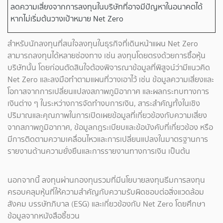
ลดความเสี่ยงจากการลงทุนในบริษัทที่อาจมีปัญหาในอนาคตได้
หากไม่เริ่มต้นวางเป้าหมาย Net Zero
สำหรับนักลงทุนที่สนใจลงทุนในธุรกิจที่เดินหน้าแผน Net Zero
สามารถลงทุนได้หลายช่องทาง เช่น ลงทุนโดยตรงด้วยการซื้อหุ้น
บริษัทนั้น โดยก่อนตัดสินใจต้องพิจารณาข้อมูลที่พิสูจน์ว่ามีแนวคิด
Net Zero และลงมือทำตามแผนที่วางเอาไว้ เช่น ข้อมูลความเสี่ยงและ
โอกาสจากการเปลี่ยนแปลงสภาพภูมิอากาศ และผลกระทบทางการ
เงินต่าง ๆ ในระหว่างการจัดทำงบการเงิน, สาระสำคัญทั้งในเชิง
ปริมาณและคุณภาพในการเปิดเผยข้อมูลที่เกี่ยวข้องกับความเสี่ยง
จากสภาพภูมิอากาศ, ข้อมูลกฎระเบียบและข้อบังคับที่เกี่ยวข้อง หรือ
มีการติดตามความเคลื่อนไหวและการเปลี่ยนแปลงในมาตรฐานการ
รายงานด้านความยั่งยืนและการรายงานทางการเงิน เป็นต้น
นอกจากนี้ ลงทุนผ่านกองทุนรวมที่มีนโยบายลงทุนธีมการลงทุน
ครอบคลุมหุ้นที่ให้ความสำคัญกับความรับผิดชอบต่อสิ่งแวดล้อม
สังคม บรรษัทภิบาล (ESG) และเกี่ยวข้องกับ Net Zero โดยศึกษา
ข้อมูลจากหนังสือชี้ชวน